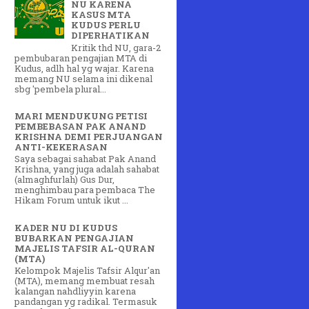
NU KARENA
KASUS MTA
KUDUS PERLU
DIPERHATIKAN
Kritik thd NU, gara-2
pembubaran pengajian MTA di
Kudus, adlh hal yg wajar. Karena
memang NU selama ini dikenal
sbg 'pembela plural...
MARI MENDUKUNG PETISI
PEMBEBASAN PAK ANAND
KRISHNA DEMI PERJUANGAN
ANTI-KEKERASAN
Saya sebagai sahabat Pak Anand
Krishna, yang juga adalah sahabat
(almaghfurlah) Gus Dur,
menghimbau para pembaca The
Hikam Forum untuk ikut ...
KADER NU DI KUDUS
BUBARKAN PENGAJIAN
MAJELIS TAFSIR AL-QURAN
(MTA)
Kelompok Majelis Tafsir Alqur'an
(MTA), memang membuat resah
kalangan nahdliyyin karena
pandangan yg radikal. Termasuk