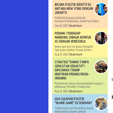
BICARA POLITIK IDENTITAS:
ANTARA NEW YORK DENGAN
JAKARTA
Politik AS kadang tak beda
dengan di Wakanda, dalam hal faktor...
Sep 05 2025 |
Read more
PERANG TERHADAP
NARKOBA: DIBALIK KONFLIK
AS DENGAN VENEZUELA
Beberapa hari ini dunia disuguhi
lagi gaya cowboy Trump dalam...
Aug 25 2025 |
Read more
STRATEGI "DAMAI TANPA
GENCATAN SENJATA"?:
DIPLOMASI TRUMP
HENTIKAN PERANG RUSIA-
UKRAINA
Pertemuan antara dua pemimpin negara
adikuasa, Presiden Trump dan...
Aug 21 2025 |
Read more
ADA SULAPAN POLITIK
"BLAME GAME" DI SENAYAN?
Taktik main cari kesalahan mesti
diwaspadai jangan sampai