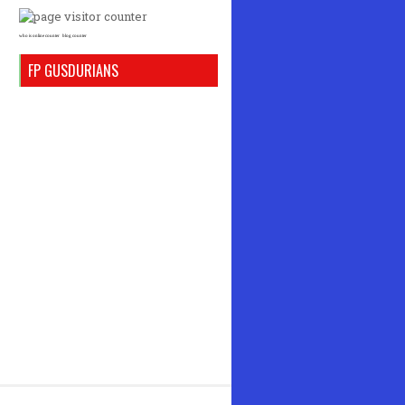
who is online counter
blog counter
FP GUSDURIANS