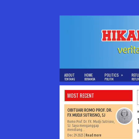
»
ABOUT
HOME
POLITICS
REFL
TENTANG
BERANDA
POLITIK
REFLE
MOST RECENT
OBITUARI ROMO PROF. DR.
FX MUDJI SUTRISNO, SJ
Romo Prof. Dr. FX. Mudji Sutrisno,
SJ. Saya menganggap
mendiang...
Dec 29 2025 |
Read more