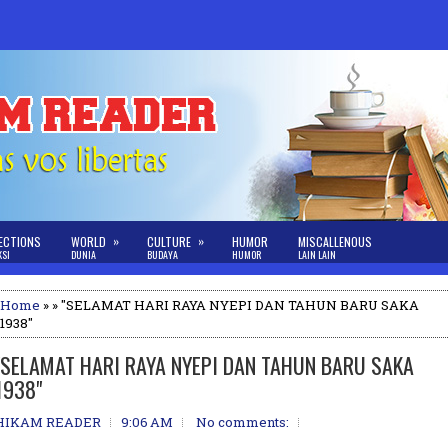
»
»
ECTIONS
WORLD
CULTURE
HUMOR
MISCALLENOUS
KSI
DUNIA
BUDAYA
HUMOR
LAIN LAIN
Home
» » "SELAMAT HARI RAYA NYEPI DAN TAHUN BARU SAKA
1938"
"SELAMAT HARI RAYA NYEPI DAN TAHUN BARU SAKA
1938"
HIKAM READER
9:06 AM
No comments: