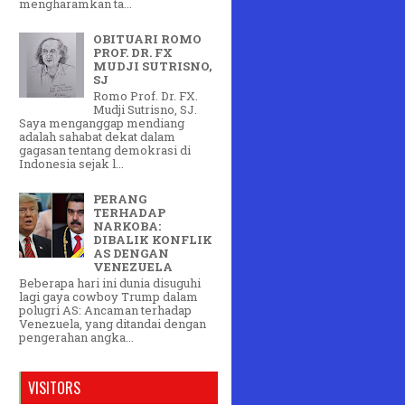
mengharamkan ta...
OBITUARI ROMO
PROF. DR. FX
MUDJI SUTRISNO,
SJ
Romo Prof. Dr. FX.
Mudji Sutrisno, SJ.
Saya menganggap mendiang
adalah sahabat dekat dalam
gagasan tentang demokrasi di
Indonesia sejak l...
PERANG
TERHADAP
NARKOBA:
DIBALIK KONFLIK
AS DENGAN
VENEZUELA
Beberapa hari ini dunia disuguhi
lagi gaya cowboy Trump dalam
polugri AS: Ancaman terhadap
Venezuela, yang ditandai dengan
pengerahan angka...
VISITORS