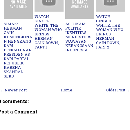
WATCH:
WATCH:
GINGER
GINGER
SIMAK:
AS HIKAM:
WHITE, THE
WHITE, THE
HERMAN
POLITIK
WOMAN WHO
WOMAN WHO
CAIN
IDENTITAS
BRINGS
BRINGS
KEMUNGKINA
MENDISTORSI
HERMAN
HERMAN
N HENGKANG
WAWASAN
CAIN DOWN,
CAIN DOWN,
DARI
KEBANGSAAN
PART 1
PART 2
PENCALONAN
INDONESIA
PRESIDEN AS
DARI PARTAI
REPUBLIK
KARENA
SKANDAL
SEKS
← Newer Post
Home
Older Post →
0 comments:
Post a Comment