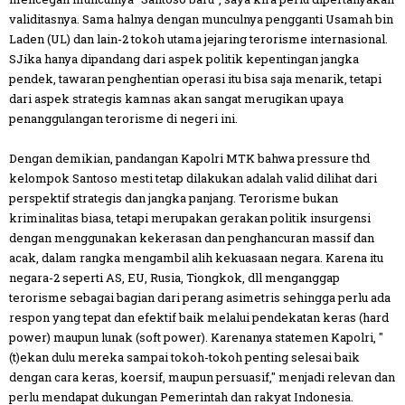
validitasnya. Sama halnya dengan munculnya pengganti Usamah bin
Laden (UL) dan lain-2 tokoh utama jejaring terorisme internasional.
SJika hanya dipandang dari aspek politik kepentingan jangka
pendek, tawaran penghentian operasi itu bisa saja menarik, tetapi
dari aspek strategis kamnas akan sangat merugikan upaya
penanggulangan terorisme di negeri ini.
Dengan demikian, pandangan Kapolri MTK bahwa pressure thd
kelompok Santoso mesti tetap dilakukan adalah valid dilihat dari
perspektif strategis dan jangka panjang. Terorisme bukan
kriminalitas biasa, tetapi merupakan gerakan politik insurgensi
dengan menggunakan kekerasan dan penghancuran massif dan
acak, dalam rangka mengambil alih kekuasaan negara. Karena itu
negara-2 seperti AS, EU, Rusia, Tiongkok, dll menganggap
terorisme sebagai bagian dari perang asimetris sehingga perlu ada
respon yang tepat dan efektif baik melalui pendekatan keras (hard
power) maupun lunak (soft power). Karenanya statemen Kapolri, "
(t)ekan dulu mereka sampai tokoh-tokoh penting selesai baik
dengan cara keras, koersif, maupun persuasif," menjadi relevan dan
perlu mendapat dukungan Pemerintah dan rakyat Indonesia.