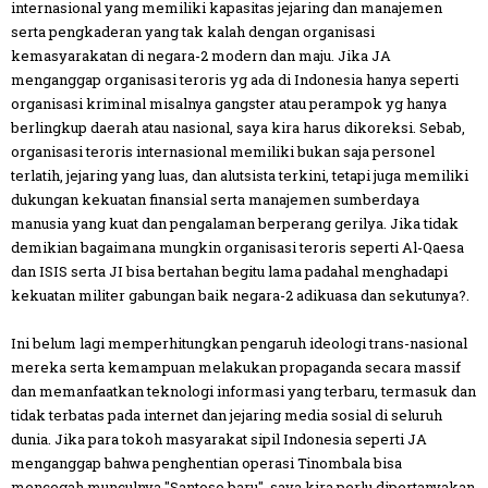
internasional yang memiliki kapasitas jejaring dan manajemen
serta pengkaderan yang tak kalah dengan organisasi
kemasyarakatan di negara-2 modern dan maju. Jika JA
menganggap organisasi teroris yg ada di Indonesia hanya seperti
organisasi kriminal misalnya gangster atau perampok yg hanya
berlingkup daerah atau nasional, saya kira harus dikoreksi. Sebab,
organisasi teroris internasional memiliki bukan saja personel
terlatih, jejaring yang luas, dan alutsista terkini, tetapi juga memiliki
dukungan kekuatan finansial serta manajemen sumberdaya
manusia yang kuat dan pengalaman berperang gerilya. Jika tidak
demikian bagaimana mungkin organisasi teroris seperti Al-Qaesa
dan ISIS serta JI bisa bertahan begitu lama padahal menghadapi
kekuatan militer gabungan baik negara-2 adikuasa dan sekutunya?.
Ini belum lagi memperhitungkan pengaruh ideologi trans-nasional
mereka serta kemampuan melakukan propaganda secara massif
dan memanfaatkan teknologi informasi yang terbaru, termasuk dan
tidak terbatas pada internet dan jejaring media sosial di seluruh
dunia. Jika para tokoh masyarakat sipil Indonesia seperti JA
menganggap bahwa penghentian operasi Tinombala bisa
mencegah munculnya "Santoso baru", saya kira perlu dipertanyakan