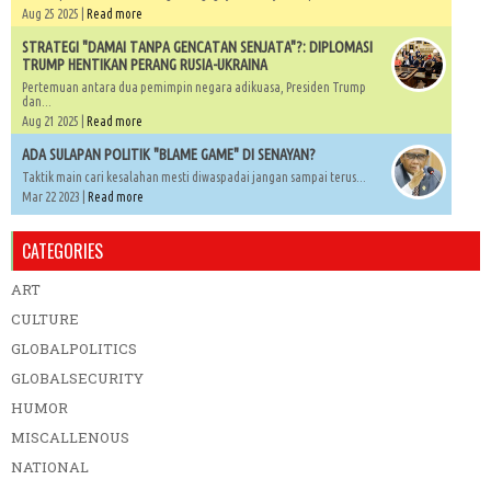
Aug 25 2025 |
Read more
STRATEGI "DAMAI TANPA GENCATAN SENJATA"?: DIPLOMASI
TRUMP HENTIKAN PERANG RUSIA-UKRAINA
Pertemuan antara dua pemimpin negara adikuasa, Presiden Trump
dan...
Aug 21 2025 |
Read more
ADA SULAPAN POLITIK "BLAME GAME" DI SENAYAN?
Taktik main cari kesalahan mesti diwaspadai jangan sampai terus...
Mar 22 2023 |
Read more
CATEGORIES
ART
CULTURE
GLOBALPOLITICS
GLOBALSECURITY
HUMOR
MISCALLENOUS
NATIONAL