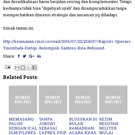
dan deradikalisasi harus berjalan seiring dan komplementer. Tetapi
keduanya tidak bisa "digebyah uyah" dan dicampuradukkan tanpa
memperhatikan dimensi strategis dan ancaman yg dihadapi.
Simak tautan ini:
http://keamanan.rmol.co/read/2016/07/22/254037/Kapolri:-Operasi-
Tinombala-Distop,-Kelompok-Santoso-Bisa-Rebound-
Share:
Related Posts:
MEMASANG
TANPA
BLUSUKAN DI
REZIM
PALOH
JOKOWI
BULAN
BESUTAN
DENGAN ICAL
SEBAGAI
RAMADHAN
MILITER
DLM PILPRES
CAPRES, PDIP
ACARA KHAS
MULAI