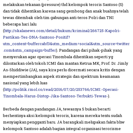
melakukan tekanan (pressure) thd kelompok teroris Santoso (S)
dan tidak dihentikan karena sang gembong dan anak buahnya telah
tewas ditembak oleh tim gabungan anti-teros Polri dan TNI
beberapa hari lalu
(
http://skalanews.com/detail/hukum/kriminal/266725-Kapolri-
Pastikan-Tes-DNA-Santoso-Positif?
utm_content=buffercabf3&utm_medium=social&utm_source=twitter
.com&utm_campaign=buffer
)
. Pandangan dari pihak-pihak yang
menyerukan agar operasi Tinombala dihentikan seperti yg
dilontarkan oleh tokoh ICMI dan mantan Ketrua MK, Prof. Dr. Jimly
As-Shiddiwie (JA), saya kira perlu dicermati secara kritis dengan
mempertimbangkan aspek strategis dan spektrum keamanan
nasional yang lebih luas
(
http://politik.rmol.co/read/2016/07/20/253766/ICMI:-Operasi-
Tinombala-Harus-Distop-Jika-Santoso-Terbukti-Tewas-
).
Berbeda dengan pandangan JA, tewasnya S bukan berarti
berhentinya aksi kelompok teroris, karena mereka tentu sudah
menyiapkan pengganti baru. JA barangkali melupakan fakta bhw
kelompok Santoso adalah bagian integral organisasi terorisme