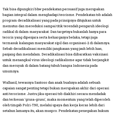
Tak bisa dipungkiri bhw pendekatan persuasif juga merupakan
bagian integral dalam menghadapi teorisme. Pendekatan tsb adalah
program deradikalisasi yang pada prinsipnya ditujukan untuk
memutus dan mereduksi sampai titik terendah pengaruh ideologi
radikal di dalam masyarakat. Dan targetnya bukanlah hanya para
teroris yang dipenjara serta keluarganya belaka, tetapi juga
termasuk kalangan masyarakat sipil dan organisasi-2 di dalamnya.
Sebab deradikalisasi memiliki jangkauan yang jauh lebih luas,
panjang dan mendalam. Deradikalisasi bisa diibaratkan vaksinasi
untuk menangkal virus ideologi radikalisme agar tidak berjangkit
dan meruyak di dalam batang tubuh bangsa Indonesia pada
umumnya.
Walhasil, tewasnya Santoso dan anak buahnya adalah sebuah
capaian sangat penting tetapi bukan merupakan akhir dari operasi
anti terorisme. Justru jika operasi tsb diakhiri secara mendadak
dan terkesan 'grusa-grusu', maka momentum yang telah diperoleh
oleh timgab Polri-TNI, melalui upaya dan kerja keras lebih dari
setahun lamanya itu, akan muspro. Pendekatan penegakan hukum