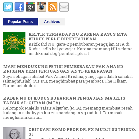
Popular Posts
Archives
KRITIK TERHADAP NU KARENA KASUS MTA
KUDUS PERLU DIPERHATIKAN
Kritik thd NU, gara-2 pembubaran pengajian MTA di
Kudus, adlh hal yg wajar. Karena memang NU selama
ini dikenal sbg 'pembela plural...
MARI MENDUKUNG PETISI PEMBEBASAN PAK ANAND
KRISHNA DEMI PERJUANGAN ANTI-KEKERASAN
Saya sebagai sahabat Pak Anand Krishna, yang juga adalah sahabat
(almaghfurlah) Gus Dur, menghimbau para pembaca The Hikam
Forum untuk ikut ...
KADER NU DI KUDUS BUBARKAN PENGAJIAN MAJELIS
TAFSIR AL-QURAN (MTA)
Kelompok Majelis Tafsir Alqur'an (MTA), memang membuat resah
kalangan nahdliyyin karena pandangan yg radikal. Termasuk
mengharamkan ta...
OBITUARI ROMO PROF. DR. FX MUDJI SUTRISNO,
SJ