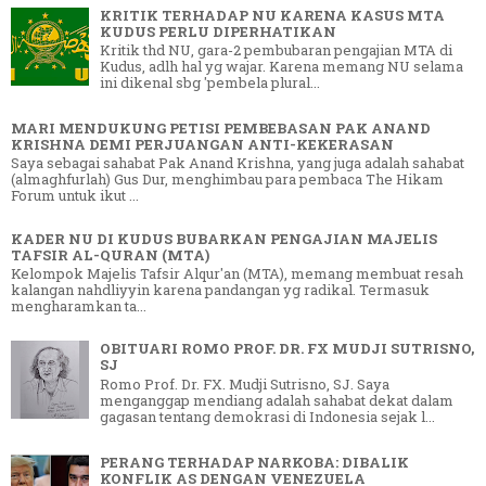
KRITIK TERHADAP NU KARENA KASUS MTA
KUDUS PERLU DIPERHATIKAN
Kritik thd NU, gara-2 pembubaran pengajian MTA di
Kudus, adlh hal yg wajar. Karena memang NU selama
ini dikenal sbg 'pembela plural...
MARI MENDUKUNG PETISI PEMBEBASAN PAK ANAND
KRISHNA DEMI PERJUANGAN ANTI-KEKERASAN
Saya sebagai sahabat Pak Anand Krishna, yang juga adalah sahabat
(almaghfurlah) Gus Dur, menghimbau para pembaca The Hikam
Forum untuk ikut ...
KADER NU DI KUDUS BUBARKAN PENGAJIAN MAJELIS
TAFSIR AL-QURAN (MTA)
Kelompok Majelis Tafsir Alqur'an (MTA), memang membuat resah
kalangan nahdliyyin karena pandangan yg radikal. Termasuk
mengharamkan ta...
OBITUARI ROMO PROF. DR. FX MUDJI SUTRISNO,
SJ
Romo Prof. Dr. FX. Mudji Sutrisno, SJ. Saya
menganggap mendiang adalah sahabat dekat dalam
gagasan tentang demokrasi di Indonesia sejak l...
PERANG TERHADAP NARKOBA: DIBALIK
KONFLIK AS DENGAN VENEZUELA