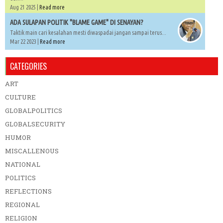
Aug 21 2025 |
Read more
ADA SULAPAN POLITIK "BLAME GAME" DI SENAYAN?
Taktik main cari kesalahan mesti diwaspadai jangan sampai terus...
Mar 22 2023 |
Read more
CATEGORIES
ART
CULTURE
GLOBALPOLITICS
GLOBALSECURITY
HUMOR
MISCALLENOUS
NATIONAL
POLITICS
REFLECTIONS
REGIONAL
RELIGION