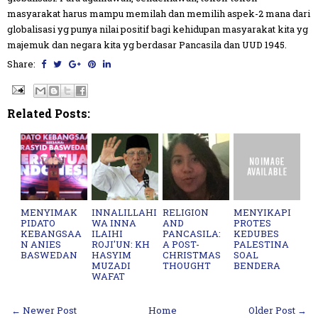
masyarakat harus mampu memilah dan memilih aspek-2 mana dari
globalisasi yg punya nilai positif bagi kehidupan masyarakat kita yg
majemuk dan negara kita yg berdasar Pancasila dan UUD 1945.
Share:
Related Posts:
MENYIMAK
INNALILLAHI
RELIGION
MENYIKAPI
PIDATO
WA INNA
AND
PROTES
KEBANGSAA
ILAIHI
PANCASILA:
KEDUBES
N ANIES
ROJI'UN: KH
A POST-
PALESTINA
BASWEDAN
HASYIM
CHRISTMAS
SOAL
MUZADI
THOUGHT
BENDERA
WAFAT
← Newer Post
Home
Older Post →