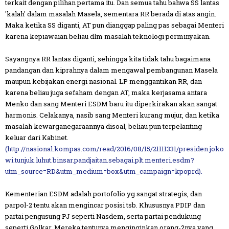
terkait dengan pilihan pertama itu. Dan semua tahu bahwa SS lantas
'kalah' dalam masalah Masela, sementara RR berada di atas angin.
Maka ketika SS diganti, AT pun dianggap paling pas sebagai Menteri
karena kepiawaian beliau dlm masalah teknologi perminyakan.
Sayangnya RR lantas diganti, sehingga kita tidak tahu bagaimana
pandangan dan kiprahnya dalam mengawal pembangunan Masela
maupun kebijakan energi nasional. LP menggantikan RR, dan
karena beliau juga sefaham dengan AT, maka kerjasama antara
Menko dan sang Menteri ESDM baru itu diperkirakan akan sangat
harmonis. Celakanya, nasib sang Menteri kurang mujur, dan ketika
masalah kewarganegaraannya disoal, beliau pun terpelanting
keluar dari Kabinet.
(http://nasional.kompas.com/read/2016/08/15/21111331/presiden.joko
wi.tunjuk.luhut.binsar.pandjaitan.sebagai.plt.menteri.esdm?
utm_source=RD&utm_medium=box&utm_campaign=kpoprd).
Kementerian ESDM adalah portofolio yg sangat strategis, dan
parpol-2 tentu akan mengincar posisi tsb. Khususnya PDIP dan
partai pengusung PJ seperti Nasdem, serta partai pendukung
seperti Golkar. Mereka tentunya menginginkan orang-2nya yang