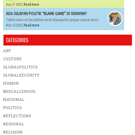
Aug 21 2025 |
Read more
ADA SULAPAN POLITIK "BLAME GAME" DI SENAYAN?
Taktik main cari kesalahan mesti diwaspadai jangan sampai terus...
Mar 22 2023 |
Read more
CATEGORIES
ART
CULTURE
GLOBALPOLITICS
GLOBALSECURITY
HUMOR
MISCALLENOUS
NATIONAL
POLITICS
REFLECTIONS
REGIONAL
RELIGION