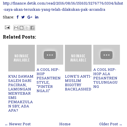
http://finance.detik.com/read/2016/08/16/151631/3276776/1034/luhut
-saya-akan-teruskan-yang-telah-dilakukan-pak-arcandra
Share:
Related Posts:
A COOL HIP-
A COOL HIP-
HOP
HOP ALA
KYAI DAWAM
LOWE'S ANTI-
PESANTREN
PESANTREN
SALEH DARI
MUSLIM
STYLE,
TULUNGAGU
PACIRAN,
BIGOTRY
"PINTER
NG
LAMONGAN
BACKLASHED
NGAJI"
MENYEBAR
SMS
PEMAKZULA
N SBY, ADA
APA?
← Newer Post
Home
Older Post →