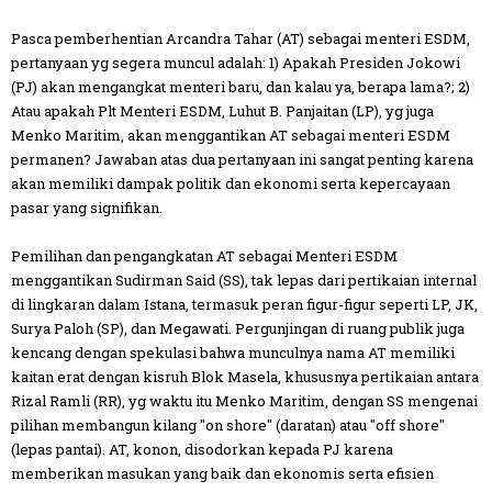
Pasca pemberhentian Arcandra Tahar (AT) sebagai menteri ESDM,
pertanyaan yg segera muncul adalah: 1) Apakah Presiden Jokowi
(PJ) akan mengangkat menteri baru, dan kalau ya, berapa lama?; 2)
Atau apakah Plt Menteri ESDM, Luhut B. Panjaitan (LP), yg juga
Menko Maritim, akan menggantikan AT sebagai menteri ESDM
permanen? Jawaban atas dua pertanyaan ini sangat penting karena
akan memiliki dampak politik dan ekonomi serta kepercayaan
pasar yang signifikan.
Pemilihan dan pengangkatan AT sebagai Menteri ESDM
menggantikan Sudirman Said (SS), tak lepas dari pertikaian internal
di lingkaran dalam Istana, termasuk peran figur-figur seperti LP, JK,
Surya Paloh (SP), dan Megawati. Pergunjingan di ruang publik juga
kencang dengan spekulasi bahwa munculnya nama AT memiliki
kaitan erat dengan kisruh Blok Masela, khususnya pertikaian antara
Rizal Ramli (RR), yg waktu itu Menko Maritim, dengan SS mengenai
pilihan membangun kilang "on shore" (daratan) atau "off shore"
(lepas pantai). AT, konon, disodorkan kepada PJ karena
memberikan masukan yang baik dan ekonomis serta efisien