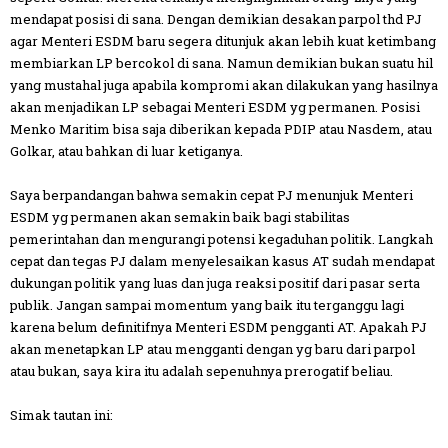
mendapat posisi di sana. Dengan demikian desakan parpol thd PJ
agar Menteri ESDM baru segera ditunjuk akan lebih kuat ketimbang
membiarkan LP bercokol di sana. Namun demikian bukan suatu hil
yang mustahal juga apabila kompromi akan dilakukan yang hasilnya
akan menjadikan LP sebagai Menteri ESDM yg permanen. Posisi
Menko Maritim bisa saja diberikan kepada PDIP atau Nasdem, atau
Golkar, atau bahkan di luar ketiganya.
Saya berpandangan bahwa semakin cepat PJ menunjuk Menteri
ESDM yg permanen akan semakin baik bagi stabilitas
pemerintahan dan mengurangi potensi kegaduhan politik. Langkah
cepat dan tegas PJ dalam menyelesaikan kasus AT sudah mendapat
dukungan politik yang luas dan juga reaksi positif dari pasar serta
publik. Jangan sampai momentum yang baik itu terganggu lagi
karena belum definitifnya Menteri ESDM pengganti AT. Apakah PJ
akan menetapkan LP atau mengganti dengan yg baru dari parpol
atau bukan, saya kira itu adalah sepenuhnya prerogatif beliau.
Simak tautan ini: