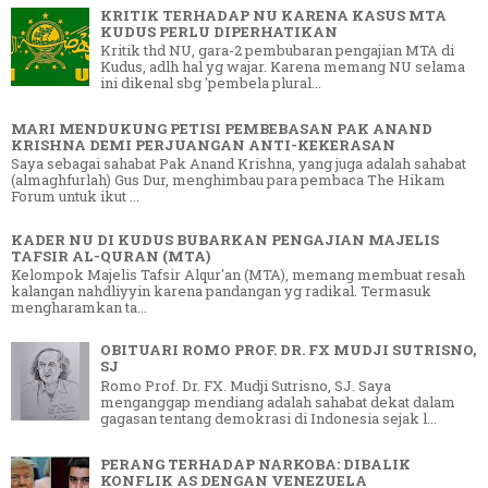
KRITIK TERHADAP NU KARENA KASUS MTA
KUDUS PERLU DIPERHATIKAN
Kritik thd NU, gara-2 pembubaran pengajian MTA di
Kudus, adlh hal yg wajar. Karena memang NU selama
ini dikenal sbg 'pembela plural...
MARI MENDUKUNG PETISI PEMBEBASAN PAK ANAND
KRISHNA DEMI PERJUANGAN ANTI-KEKERASAN
Saya sebagai sahabat Pak Anand Krishna, yang juga adalah sahabat
(almaghfurlah) Gus Dur, menghimbau para pembaca The Hikam
Forum untuk ikut ...
KADER NU DI KUDUS BUBARKAN PENGAJIAN MAJELIS
TAFSIR AL-QURAN (MTA)
Kelompok Majelis Tafsir Alqur'an (MTA), memang membuat resah
kalangan nahdliyyin karena pandangan yg radikal. Termasuk
mengharamkan ta...
OBITUARI ROMO PROF. DR. FX MUDJI SUTRISNO,
SJ
Romo Prof. Dr. FX. Mudji Sutrisno, SJ. Saya
menganggap mendiang adalah sahabat dekat dalam
gagasan tentang demokrasi di Indonesia sejak l...
PERANG TERHADAP NARKOBA: DIBALIK
KONFLIK AS DENGAN VENEZUELA