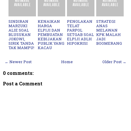
SINDIRAN
KENAIKAN
PENOLAKAN
STRATEGI
MARZUKI
HARGA
TELAT
ANAS
ALIE SOAL
ELPIJI DAN
PARPOL
MELAWAN
BLUSUKAN
PEMBUATAN
SETGAB SOAL
KPK MALAH
JOKOWI,
KEBIJAKAN
ELPIJI ADLH
JADI
SIRIK TANDA
PUBLIK YANG
HIPOKRISI
BOOMERANG
TAK MAMPU!
KACAU
← Newer Post
Home
Older Post →
0 comments:
Post a Comment