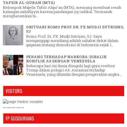
TAFSIR AL-QURAN (MTA)
Kelompok Majelis Tafsir Alqur'an (MTA), memang membuat resah
kalangan nahdliyyin karena pandangan yg radikal. Termasuk
mengharamkan ta...
OBITUARI ROMO PROF. DR. FX MUDJI SUTRISNO,
SJ
Romo Prof. Dr. FX. Mudji Sutrisno, SJ. Saya
menganggap mendiang adalah sahabat dekat dalam
gagasan tentang demokrasi di Indonesia sejak l...
PERANG TERHADAP NARKOBA: DIBALIK
KONFLIK AS DENGAN VENEZUELA
Beberapa hari ini dunia disuguhi lagi gaya cowboy
Trump dalam polugri AS: Ancaman terhadap
Venezuela, yang ditandai dengan pengerahan angka...
VISITORS
who is online counter
blog counter
FP GUSDURIANS