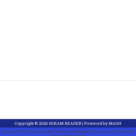
Copyright ©
2026
HIKAM READER
| Powered by
MASH
Design by
FlexiThemes
| Blogger Theme by
NewBloggerThemes.com
| Distributed By
Blogger Templates20