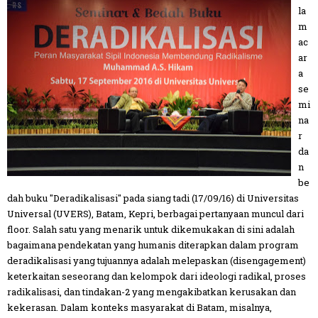
la
m
ac
ar
a
se
mi
na
r
da
n
be
dah buku "Deradikalisasi" pada siang tadi (17/09/16) di Universitas
Universal (UVERS), Batam, Kepri, berbagai pertanyaan muncul dari
floor. Salah satu yang menarik untuk dikemukakan di sini adalah
bagaimana pendekatan yang humanis diterapkan dalam program
deradikalisasi yang tujuannya adalah melepaskan (disengagement)
keterkaitan seseorang dan kelompok dari ideologi radikal, proses
radikalisasi, dan tindakan-2 yang mengakibatkan kerusakan dan
kekerasan. Dalam konteks masyarakat di Batam, misalnya,