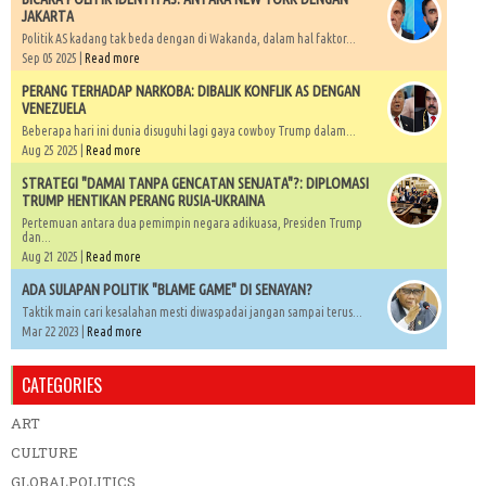
JAKARTA
Politik AS kadang tak beda dengan di Wakanda, dalam hal faktor...
Sep 05 2025 |
Read more
PERANG TERHADAP NARKOBA: DIBALIK KONFLIK AS DENGAN
VENEZUELA
Beberapa hari ini dunia disuguhi lagi gaya cowboy Trump dalam...
Aug 25 2025 |
Read more
STRATEGI "DAMAI TANPA GENCATAN SENJATA"?: DIPLOMASI
TRUMP HENTIKAN PERANG RUSIA-UKRAINA
Pertemuan antara dua pemimpin negara adikuasa, Presiden Trump
dan...
Aug 21 2025 |
Read more
ADA SULAPAN POLITIK "BLAME GAME" DI SENAYAN?
Taktik main cari kesalahan mesti diwaspadai jangan sampai terus...
Mar 22 2023 |
Read more
CATEGORIES
ART
CULTURE
GLOBALPOLITICS