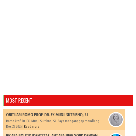
MOST RECENT
OBITUARI ROMO PROF. DR. FX MUDJI SUTRISNO, SJ
Romo Prof. Dr. FX. Mudji Sutrisno, SJ. Saya menganggap mendiang...
Dec 29 2025 |
Read more
BICARA POLITIK IDENTITAS: ANTARA NEW YORK DENGAN