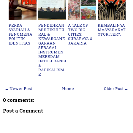
PERDA
PENDIDIKAN
A TALE OF
KEMBALINYA
SYARIAH &
MULTIKULTU
TWO BIG
MASYARAKAT
FENOMENA
RAL &
CITIES:
OTORITER?.
POLITIK
KEWARGANE
SURABAYA &
IDENTITAS
GARAAN
JAKARTA
SEBAGAI
INSTRUMEN
MEREDAM
INTOLERANSI
&
RADIKALISM
E
← Newer Post
Home
Older Post →
0 comments:
Post a Comment