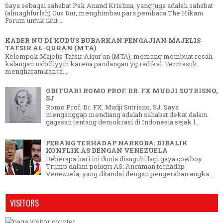
Saya sebagai sahabat Pak Anand Krishna, yang juga adalah sahabat
(almaghfurlah) Gus Dur, menghimbau para pembaca The Hikam
Forum untuk ikut ...
KADER NU DI KUDUS BUBARKAN PENGAJIAN MAJELIS
TAFSIR AL-QURAN (MTA)
Kelompok Majelis Tafsir Alqur'an (MTA), memang membuat resah
kalangan nahdliyyin karena pandangan yg radikal. Termasuk
mengharamkan ta...
OBITUARI ROMO PROF. DR. FX MUDJI SUTRISNO,
SJ
Romo Prof. Dr. FX. Mudji Sutrisno, SJ. Saya
menganggap mendiang adalah sahabat dekat dalam
gagasan tentang demokrasi di Indonesia sejak l...
PERANG TERHADAP NARKOBA: DIBALIK
KONFLIK AS DENGAN VENEZUELA
Beberapa hari ini dunia disuguhi lagi gaya cowboy
Trump dalam polugri AS: Ancaman terhadap
Venezuela, yang ditandai dengan pengerahan angka...
VISITORS