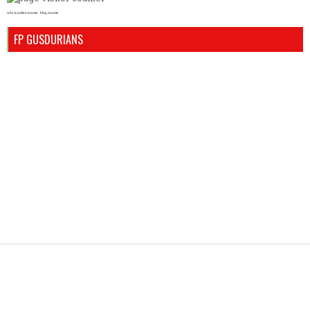
who is online counter
blog counter
FP GUSDURIANS