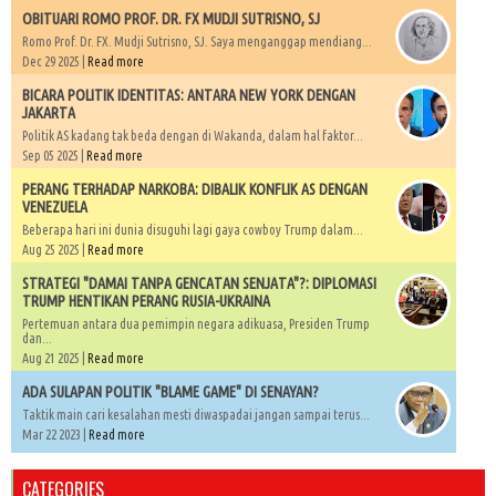
OBITUARI ROMO PROF. DR. FX MUDJI SUTRISNO, SJ
Romo Prof. Dr. FX. Mudji Sutrisno, SJ. Saya menganggap mendiang...
Dec 29 2025 |
Read more
BICARA POLITIK IDENTITAS: ANTARA NEW YORK DENGAN
JAKARTA
Politik AS kadang tak beda dengan di Wakanda, dalam hal faktor...
Sep 05 2025 |
Read more
PERANG TERHADAP NARKOBA: DIBALIK KONFLIK AS DENGAN
VENEZUELA
Beberapa hari ini dunia disuguhi lagi gaya cowboy Trump dalam...
Aug 25 2025 |
Read more
STRATEGI "DAMAI TANPA GENCATAN SENJATA"?: DIPLOMASI
TRUMP HENTIKAN PERANG RUSIA-UKRAINA
Pertemuan antara dua pemimpin negara adikuasa, Presiden Trump
dan...
Aug 21 2025 |
Read more
ADA SULAPAN POLITIK "BLAME GAME" DI SENAYAN?
Taktik main cari kesalahan mesti diwaspadai jangan sampai terus...
Mar 22 2023 |
Read more
CATEGORIES