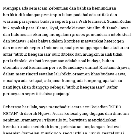
Mengapa ada semacam kebuntuan dan bahkan kemunduran
berfikir di kalangan pemimpin Islam padahal ada artifak dan
warisan para jenius budaya seperti para Wali termasuk Sunan Kudus
itu? Apakah para Ulama, Kyai, cendekiawan Muslim di Tanah Jawa
dan Indonesia sekarang mengalami proses pemunduran intelektual
dan budaya? Jelas bahwa dalam kontkes masyarakat heterogen
dan majemuk seperti Indonesia, soal persinggungan dan akulturasi
antar "atribut keagamaan" sulit ditolak dan mungkin malah tidak
perlu ditolak. Atribut keagamaan adalah soal budaya, bukan
otomatis soal keimanan per se. Seandainya ummat Kristiani di jawa,
dalam memringati Natalan lalu bikin ornamen khas budaya Jawa,
misalnya ada ketupat, ada janur kuning, ada tumpeng, apakah itu
nanti juga akan dianggap sebagai "atribut keagamaan?" Daftar
pertanyaan seperti itu bisa panjang/
Beberapa hari lalu, saya menghadiri acara seni kejadian "KEBO
KETAN" di daerah Ngawi. Acara kolosal yang digagas dan dimotori
seniman
Bramantyo Prijosusilo
itu, bertujuan menghidupkan
kembali tradisi sedekah bumi, pelestarian lingkungan, festival
kesenian (gamelan, musik poo, reog, jathilan, Tayub, resital puisi,