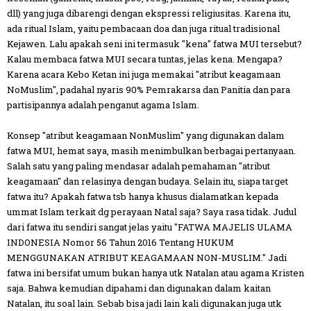
dll) yang juga dibarengi dengan ekspressi religiusitas. Karena itu,
ada ritual Islam, yaitu pembacaan doa dan juga ritual tradisional
Kejawen. Lalu apakah seni ini termasuk "kena" fatwa MUI tersebut?
Kalau membaca fatwa MUI secara tuntas, jelas kena. Mengapa?
Karena acara Kebo Ketan ini juga memakai "atribut keagamaan
NoMuslim", padahal nyaris 90% Pemrakarsa dan Panitia dan para
partisipannya adalah penganut agama Islam.
Konsep "atribut keagamaan NonMuslim" yang digunakan dalam
fatwa MUI, hemat saya, masih menimbulkan berbagai pertanyaan.
Salah satu yang paling mendasar adalah pemahaman "atribut
keagamaan" dan relasinya dengan budaya. Selain itu, siapa target
fatwa itu? Apakah fatwa tsb hanya khusus dialamatkan kepada
ummat Islam terkait dg perayaan Natal saja? Saya rasa tidak. Judul
dari fatwa itu sendiri sangat jelas yaitu "FATWA MAJELIS ULAMA
INDONESIA Nomor 56 Tahun 2016 Tentang HUKUM
MENGGUNAKAN ATRIBUT KEAGAMAAN NON-MUSLIM." Jadi
fatwa ini bersifat umum bukan hanya utk Natalan atau agama Kristen
saja. Bahwa kemudian dipahami dan digunakan dalam kaitan
Natalan, itu soal lain. Sebab bisa jadi lain kali digunakan juga utk