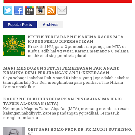
Popular Posts
Archives
KRITIK TERHADAP NU KARENA KASUS MTA
KUDUS PERLU DIPERHATIKAN
Kritik thd NU, gara-2 pembubaran pengajian MTA di
Kudus, adlh hal yg wajar. Karena memang NU selama
ini dikenal sbg 'pembela plural...
MARI MENDUKUNG PETISI PEMBEBASAN PAK ANAND
KRISHNA DEMI PERJUANGAN ANTI-KEKERASAN
Saya sebagai sahabat Pak Anand Krishna, yang juga adalah sahabat
(almaghfurlah) Gus Dur, menghimbau para pembaca The Hikam
Forum untuk ikut ...
KADER NU DI KUDUS BUBARKAN PENGAJIAN MAJELIS
TAFSIR AL-QURAN (MTA)
Kelompok Majelis Tafsir Alqur'an (MTA), memang membuat resah
kalangan nahdliyyin karena pandangan yg radikal. Termasuk
mengharamkan ta...
OBITUARI ROMO PROF. DR. FX MUDJI SUTRISNO,
SJ