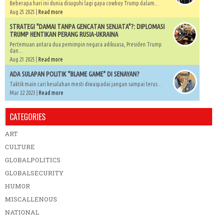
Beberapa hari ini dunia disuguhi lagi gaya cowboy Trump dalam...
Aug 25 2025 |
Read more
STRATEGI "DAMAI TANPA GENCATAN SENJATA"?: DIPLOMASI
TRUMP HENTIKAN PERANG RUSIA-UKRAINA
Pertemuan antara dua pemimpin negara adikuasa, Presiden Trump
dan...
Aug 21 2025 |
Read more
ADA SULAPAN POLITIK "BLAME GAME" DI SENAYAN?
Taktik main cari kesalahan mesti diwaspadai jangan sampai terus...
Mar 22 2023 |
Read more
CATEGORIES
ART
CULTURE
GLOBALPOLITICS
GLOBALSECURITY
HUMOR
MISCALLENOUS
NATIONAL