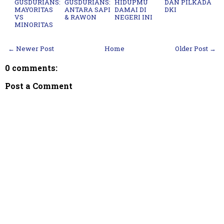
GUSDURIANS:
GUSDURIANS:
HIDUPMU
DAN PILKADA
MAYORITAS
ANTARA SAPI
DAMAI DI
DKI
VS
& RAWON
NEGERI INI
MINORITAS
← Newer Post
Home
Older Post →
0 comments:
Post a Comment