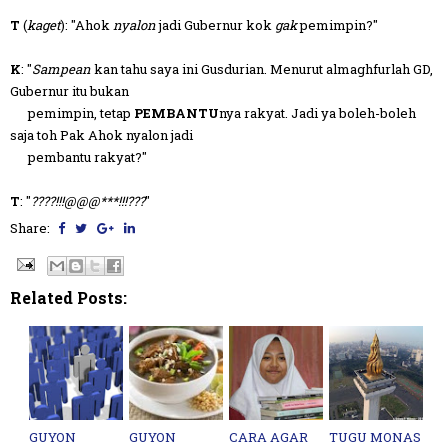
T
(
kaget
): "Ahok
nyalon
jadi Gubernur kok
gak
pemimpin?"
K
: "
Sampean
kan tahu saya ini Gusdurian. Menurut almaghfurlah GD,
Gubernur itu bukan
pemimpin, tetap
PEMBANTU
nya rakyat. Jadi ya boleh-boleh
saja toh Pak Ahok nyalon jadi
pembantu rakyat?"
T
: "
????!!!@@@***!!!???
"
Share:
Related Posts:
GUYON
GUYON
CARA AGAR
TUGU MONAS