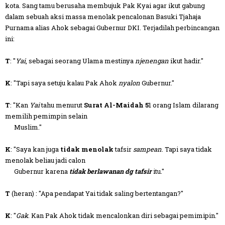
kota. Sang tamu berusaha membujuk Pak Kyai agar ikut gabung
dalam sebuah aksi massa menolak pencalonan Basuki Tjahaja
Purnama alias Ahok sebagai Gubernur DKI. Terjadilah perbincangan
ini:
T
: "
Yai
, sebagai seorang Ulama mestinya
njenengan
ikut hadir."
K
: "Tapi saya setuju kalau Pak Ahok
nyalon
Gubernur."
T
: "Kan
Yai
tahu menurut
Surat Al-Maidah 5
1 orang Islam dilarang
memilih pemimpin selain
Muslim."
K
: "Saya kan juga
tidak menolak
tafsir
sampean
. Tapi saya tidak
menolak beliau jadi calon
Gubernur karena
tidak berlawanan dg tafsir
itu."
T
(heran) : "Apa pendapat Yai tidak saling bertentangan?"
K
: "
Gak
. Kan Pak Ahok tidak mencalonkan diri sebagai pemimipin."