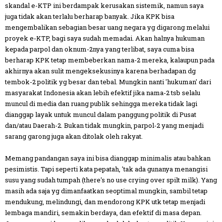
skandal e-KTP ini berdampak kerusakan sistemik, namun saya
juga tidak akan terlalu berharap banyak. Jika KPK bisa
mengembalikan sebagian besar uang negara yg digarong melalui
proyek e-KTP, bagi saya sudah memadai. Akan halnya hukuman
kepada parpol dan oknum-2nya yang terlibat, saya cuma bisa
berharap KPK tetap membeberkan nama-2 mereka, kalaupun pada
akhirnya akan sulit mengeksekusinya karena berhadapan dg
tembok-2 politik yg besar dan tebal. Mungkin nanti 'hukuman' dari
masyarakat Indonesia akan lebih efektif jika nama-2 tsb selalu
muncul di media dan ruang publik sehingga mereka tidak lagi
dianggap layak untuk muncul dalam panggung politik di Pusat
dan/atau Daerah-2. Bukan tidak mungkin, parpol-2 yang menjadi
sarang garong juga akan ditolak oleh rakyat.
Memang pandangan saya ini bisa dianggap minimalis atau bahkan
pesimistis. Tapi seperti kata pepatah, 'tak ada gunanya menangisi
susu yang sudah tumpah (there's no use crying over spilt milk). Yang
masih ada saja yg dimanfaatkan seoptimal mungkin, sambil tetap
mendukung, melindungi, dan mendorong KPK utk tetap menjadi
lembaga mandiri, semakin berdaya, dan efektif di masa depan.