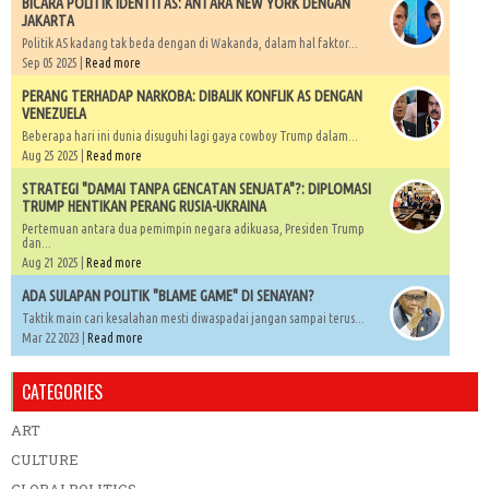
BICARA POLITIK IDENTITAS: ANTARA NEW YORK DENGAN
JAKARTA
Politik AS kadang tak beda dengan di Wakanda, dalam hal faktor...
Sep 05 2025 |
Read more
PERANG TERHADAP NARKOBA: DIBALIK KONFLIK AS DENGAN
VENEZUELA
Beberapa hari ini dunia disuguhi lagi gaya cowboy Trump dalam...
Aug 25 2025 |
Read more
STRATEGI "DAMAI TANPA GENCATAN SENJATA"?: DIPLOMASI
TRUMP HENTIKAN PERANG RUSIA-UKRAINA
Pertemuan antara dua pemimpin negara adikuasa, Presiden Trump
dan...
Aug 21 2025 |
Read more
ADA SULAPAN POLITIK "BLAME GAME" DI SENAYAN?
Taktik main cari kesalahan mesti diwaspadai jangan sampai terus...
Mar 22 2023 |
Read more
CATEGORIES
ART
CULTURE
GLOBALPOLITICS