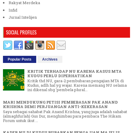
Rakyat Merdeka
Infid
Jurnal Intelijen
SOCIAL PROFILES
Popular Posts
Archives
KRITIK TERHADAP NU KARENA KASUS MTA
KUDUS PERLU DIPERHATIKAN
Kritik thd NU, gara-2 pembubaran pengajian MTA di
Kudus, adlh hal yg wajar. Karena memang NU selama
ini dikenal sbg 'pembela plural...
MARI MENDUKUNG PETISI PEMBEBASAN PAK ANAND
KRISHNA DEMI PERJUANGAN ANTI-KEKERASAN
Saya sebagai sahabat Pak Anand Krishna, yang juga adalah sahabat
(almaghfurlah) Gus Dur, menghimbau para pembaca The Hikam
Forum untuk ikut ...
KADER NU DI KUDUS BUBARKAN PENGAJIAN MAJELIS