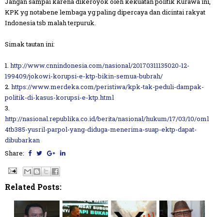
Jangan sampai karena dikeroyok oleh kekuatan politik Kurawa ini,
KPK yg notabene lembaga yg paling dipercaya dan dicintai rakyat
Indonesia tsb malah terpuruk.
Simak tautan ini:
1.
http://www.cnnindonesia.com/nasional/20170311135020-12-
199409/jokowi-korupsi-e-ktp-bikin-semua-bubrah/
2.
https://www.merdeka.com/peristiwa/kpk-tak-peduli-dampak-
politik-di-kasus-korupsi-e-ktp.html
3.
http://nasional.republika.co.id/berita/nasional/hukum/17/03/10/oml
4tb385-yusril-parpol-yang-diduga-menerima-suap-ektp-dapat-
dibubarkan
Share:
Related Posts: