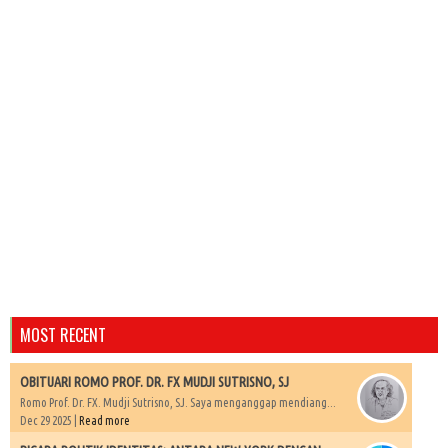
MOST RECENT
OBITUARI ROMO PROF. DR. FX MUDJI SUTRISNO, SJ
Romo Prof. Dr. FX. Mudji Sutrisno, SJ. Saya menganggap mendiang...
Dec 29 2025 |
Read more