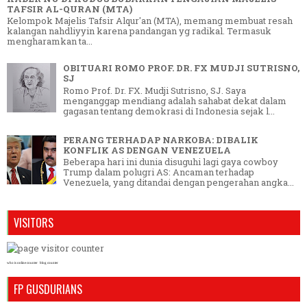
TAFSIR AL-QURAN (MTA)
Kelompok Majelis Tafsir Alqur'an (MTA), memang membuat resah
kalangan nahdliyyin karena pandangan yg radikal. Termasuk
mengharamkan ta...
OBITUARI ROMO PROF. DR. FX MUDJI SUTRISNO,
SJ
Romo Prof. Dr. FX. Mudji Sutrisno, SJ. Saya
menganggap mendiang adalah sahabat dekat dalam
gagasan tentang demokrasi di Indonesia sejak l...
PERANG TERHADAP NARKOBA: DIBALIK
KONFLIK AS DENGAN VENEZUELA
Beberapa hari ini dunia disuguhi lagi gaya cowboy
Trump dalam polugri AS: Ancaman terhadap
Venezuela, yang ditandai dengan pengerahan angka...
VISITORS
who is online counter
blog counter
FP GUSDURIANS