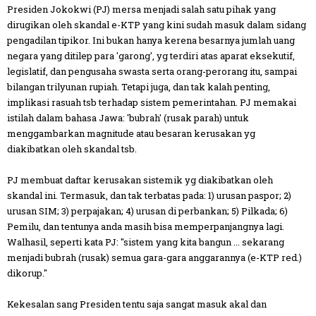
Presiden Jokokwi (PJ) mersa menjadi salah satu pihak yang
dirugikan oleh skandal e-KTP yang kini sudah masuk dalam sidang
pengadilan tipikor. Ini bukan hanya kerena besarnya jumlah uang
negara yang ditilep para 'garong', yg terdiri atas aparat eksekutif,
legislatif, dan pengusaha swasta serta orang-perorang itu, sampai
bilangan trilyunan rupiah. Tetapi juga, dan tak kalah penting,
implikasi rasuah tsb terhadap sistem pemerintahan. PJ memakai
istilah dalam bahasa Jawa: 'bubrah' (rusak parah) untuk
menggambarkan magnitude atau besaran kerusakan yg
diakibatkan oleh skandal tsb.
PJ membuat daftar kerusakan sistemik yg diakibatkan oleh
skandal ini. Termasuk, dan tak terbatas pada: 1) urusan paspor; 2)
urusan SIM; 3) perpajakan; 4) urusan di perbankan; 5) Pilkada; 6)
Pemilu, dan tentunya anda masih bisa memperpanjangnya lagi.
Walhasil, seperti kata PJ: "sistem yang kita bangun ... sekarang
menjadi bubrah (rusak) semua gara-gara anggarannya (e-KTP red.)
dikorup."
Kekesalan sang Presiden tentu saja sangat masuk akal dan