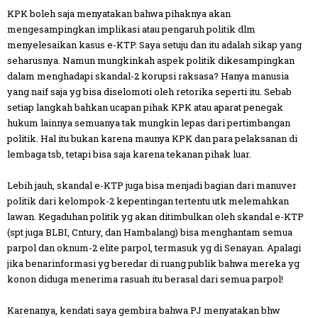
KPK boleh saja menyatakan bahwa pihaknya akan
mengesampingkan implikasi atau pengaruh politik dlm
menyelesaikan kasus e-KTP. Saya setuju dan itu adalah sikap yang
seharusnya. Namun mungkinkah aspek politik dikesampingkan
dalam menghadapi skandal-2 korupsi raksasa? Hanya manusia
yang naif saja yg bisa diselomoti oleh retorika seperti itu. Sebab
setiap langkah bahkan ucapan pihak KPK atau aparat penegak
hukum lainnya semuanya tak mungkin lepas dari pertimbangan
politik. Hal itu bukan karena maunya KPK dan para pelaksanan di
lembaga tsb, tetapi bisa saja karena tekanan pihak luar.
Lebih jauh, skandal e-KTP juga bisa menjadi bagian dari manuver
politik dari kelompok-2 kepentingan tertentu utk melemahkan
lawan. Kegaduhan politik yg akan ditimbulkan oleh skandal e-KTP
(spt juga BLBI, Cntury, dan Hambalang) bisa menghantam semua
parpol dan oknum-2 elite parpol, termasuk yg di Senayan. Apalagi
jika benarinformasi yg beredar di ruang publik bahwa mereka yg
konon diduga menerima rasuah itu berasal dari semua parpol!
Karenanya, kendati saya gembira bahwa PJ menyatakan bhw