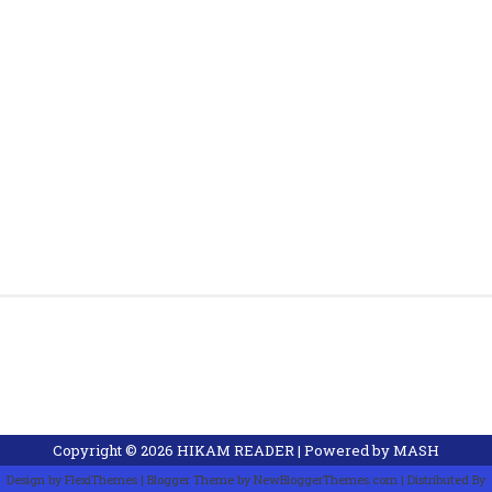
Copyright ©
2026
HIKAM READER
| Powered by
MASH
Design by
FlexiThemes
| Blogger Theme by
NewBloggerThemes.com
| Distributed By