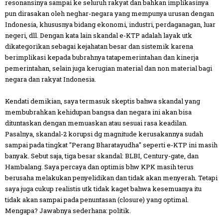
resonansinya sampai ke seluruh rakyat dan bahkan implikasinya
pun dirasakan oleh neghar-negara yang mempunya urusan dengan
Indonesia, khususnya bidang ekonomi, industri, perdaganagan, luar
negeri, dll. Dengan kata lain skandal e-KTP adalah layak utk
dikategorikan sebagai kejahatan besar dan sistemik karena
berimplikasi kepada bubrahnya tatapemerintahan dan kinerja
pemerintahan, selain juga kerugian material dan non material bagi
negara dan rakyat Indonesia.
Kendati demikian, saya termasuk skeptis bahwa skandal yang
membubrahkan kehidupan bangsa dan negara ini akan bisa
dituntaskan dengan memuaskan atau sesuai rasa keadilan.
Pasalnya, skandal-2 korupsi dg magnitude kerusakannya sudah
sampai pada tingkat "Perang Bharatayudha" seperti e-KTP ini masih
banyak. Sebut saja, tiga besar skandal: BLBI, Century-gate, dan
Hambalang. Saya percaya dan optimis bhw KPK masih terus
berusaha melakukan penyelidikan dan tidak akan menyerah. Tetapi
saya juga cukup realistis utk tidak kaget bahwa kesemuanya itu
tidak akan sampai pada penuntasan (closure) yang optimal.
Mengapa? Jawabnya sederhana: politik.