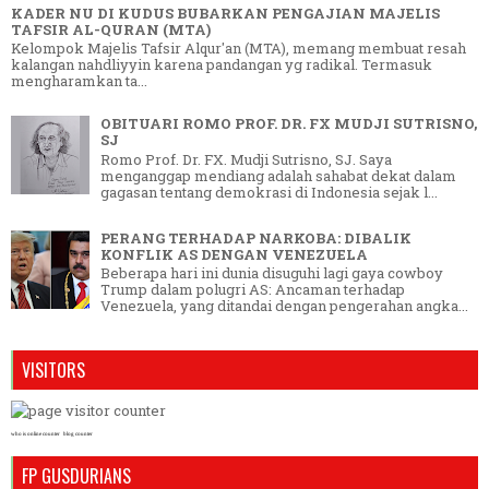
KADER NU DI KUDUS BUBARKAN PENGAJIAN MAJELIS
TAFSIR AL-QURAN (MTA)
Kelompok Majelis Tafsir Alqur'an (MTA), memang membuat resah
kalangan nahdliyyin karena pandangan yg radikal. Termasuk
mengharamkan ta...
OBITUARI ROMO PROF. DR. FX MUDJI SUTRISNO,
SJ
Romo Prof. Dr. FX. Mudji Sutrisno, SJ. Saya
menganggap mendiang adalah sahabat dekat dalam
gagasan tentang demokrasi di Indonesia sejak l...
PERANG TERHADAP NARKOBA: DIBALIK
KONFLIK AS DENGAN VENEZUELA
Beberapa hari ini dunia disuguhi lagi gaya cowboy
Trump dalam polugri AS: Ancaman terhadap
Venezuela, yang ditandai dengan pengerahan angka...
VISITORS
who is online counter
blog counter
FP GUSDURIANS