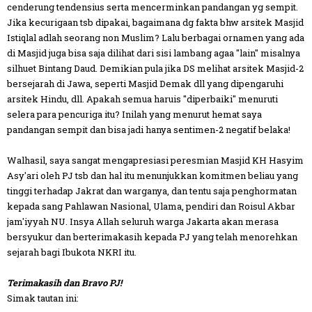
cenderung tendensius serta mencerminkan pandangan yg sempit.
Jika kecurigaan tsb dipakai, bagaimana dg fakta bhw arsitek Masjid
Istiqlal adlah seorang non Muslim? Lalu berbagai ornamen yang ada
di Masjid juga bisa saja dilihat dari sisi lambang agaa "lain" misalnya
silhuet Bintang Daud. Demikian pula jika DS melihat arsitek Masjid-2
bersejarah di Jawa, seperti Masjid Demak dll yang dipengaruhi
arsitek Hindu, dll. Apakah semua haruis "diperbaiki" menuruti
selera para pencuriga itu? Inilah yang menurut hemat saya
pandangan sempit dan bisa jadi hanya sentimen-2 negatif belaka!
Walhasil, saya sangat mengapresiasi peresmian Masjid KH Hasyim
Asy'ari oleh PJ tsb dan hal itu menunjukkan komitmen beliau yang
tinggi terhadap Jakrat dan warganya, dan tentu saja penghormatan
kepada sang Pahlawan Nasional, Ulama, pendiri dan Roisul Akbar
jam'iyyah NU. Insya Allah seluruh warga Jakarta akan merasa
bersyukur dan berterimakasih kepada PJ yang telah menorehkan
sejarah bagi Ibukota NKRI itu.
Terimakasih dan Bravo PJ!
Simak tautan ini: