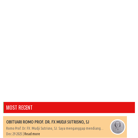
MOST RECENT
OBITUARI ROMO PROF. DR. FX MUDJI SUTRISNO, SJ
Romo Prof. Dr. FX. Mudji Sutrisno, SJ. Saya menganggap mendiang...
Dec 29 2025 |
Read more