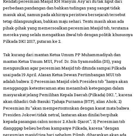
Kendati peresmian Masjid KH Hasyim Asy'ari itu tak luput dari
perbedaan pandangan dan bahkan tudingan yang sangat tidak
masuk akal, namun pada akhirnya peristiwa bersejarah tersebut
tetap dilangsungkan, bahkan maju sehari. Tentu masih akan ada
pihak-pihak yang memersoalkan peresmian Masjid tsb, terutama
mereka yang selalu mengaitkan ihwal tsb dengan politik khususnya
Pilkada DKI 2017, putaran ke 2.
Tak kurang dari mantan Ketua Umum PP Muhammadiyah dan
mantan Ketua Umum MUI, Prof. Dr. Din Syamsuddin (DS), yang
mengusulkan agar peresmian Masjid tsb ditunda sampai Pilkada
usai pada 19 April. Alasan Ketua Dewan Pertimbangan MUI tsb
adalah bahwa: 1) Peresmian Masjid oleh Presiden tsb "hanya akan
mengganggu ketenteraman atau menambah ketegangan dalam
masyarakat jelang Pemilihan Kepala Daerah (Pilkada) DKI..", karena
akan dihadiri Gub Basuki Tjahaja Purnama (BTP), alias Ahok; 2)
Peresmian itu "akan mempertontonkan dengan kasat mata bahwa
Presiden Jokowi tidak netral, lantaran akan dinilai berpihak
kepada pasangan calon nomor 2 Ahok-Djarot."; 3) Peresmian tsb
diangggap belieu berbau kampanye Pilkada, karena "dengan
peresmian masjid tiga hari sebelum Pilgub, diharapkan akan ada