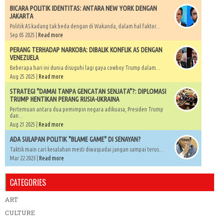
BICARA POLITIK IDENTITAS: ANTARA NEW YORK DENGAN
JAKARTA
Politik AS kadang tak beda dengan di Wakanda, dalam hal faktor...
Sep 05 2025 |
Read more
PERANG TERHADAP NARKOBA: DIBALIK KONFLIK AS DENGAN
VENEZUELA
Beberapa hari ini dunia disuguhi lagi gaya cowboy Trump dalam...
Aug 25 2025 |
Read more
STRATEGI "DAMAI TANPA GENCATAN SENJATA"?: DIPLOMASI
TRUMP HENTIKAN PERANG RUSIA-UKRAINA
Pertemuan antara dua pemimpin negara adikuasa, Presiden Trump
dan...
Aug 21 2025 |
Read more
ADA SULAPAN POLITIK "BLAME GAME" DI SENAYAN?
Taktik main cari kesalahan mesti diwaspadai jangan sampai terus...
Mar 22 2023 |
Read more
CATEGORIES
ART
CULTURE