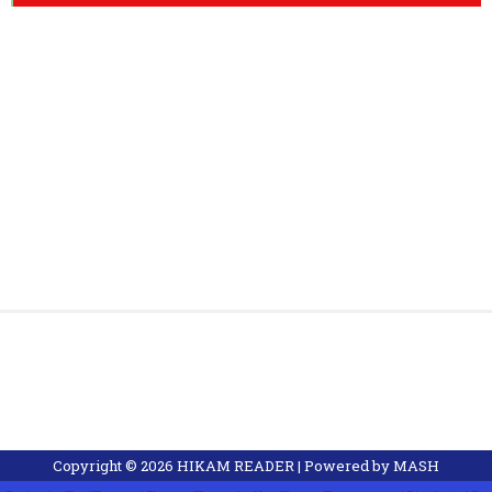
Copyright ©
2026
HIKAM READER
| Powered by
MASH