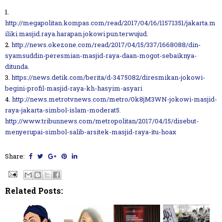
1.
http://megapolitan.kompas.com/read/2017/04/16/11571351/jakarta.m
iliki.masjid.raya.harapan.jokowi.pun.terwujud
.
2.
http://news.okezone.com/read/2017/04/15/337/1668088/din-
syamsuddin-peresmian-masjid-raya-daan-mogot-sebaiknya-
ditunda.
3.
https://news.detik.com/berita/d-3475082/diresmikan-jokowi-
begini-profil-masjid-raya-kh-hasyim-asyari
4.
http://news.metrotvnews.com/metro/0k8jM3WN-jokowi-masjid-
raya-jakarta-simbol-islam-moderat
5.
http://www.tribunnews.com/metropolitan/2017/04/15/disebut-
menyerupai-simbol-salib-arsitek-masjid-raya-itu-hoax
Share:
Related Posts: