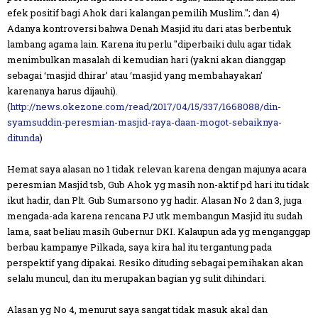
efek positif bagi Ahok dari kalangan pemilih Muslim."; dan 4)
Adanya kontroversi bahwa Denah Masjid itu dari atas berbentuk
lambang agama lain. Karena itu perlu "diperbaiki dulu agar tidak
menimbulkan masalah di kemudian hari (yakni akan dianggap
sebagai ‘masjid dhirar’ atau ‘masjid yang membahayakan’
karenanya harus dijauhi).
(
http://news.okezone.com/read/2017/04/15/337/1668088/din-
syamsuddin-peresmian-masjid-raya-daan-mogot-sebaiknya-
ditunda
)
Hemat saya alasan no 1 tidak relevan karena dengan majunya acara
peresmian Masjid tsb, Gub Ahok yg masih non-aktif pd hari itu tidak
ikut hadir, dan Plt. Gub Sumarsono yg hadir. Alasan No 2 dan 3, juga
mengada-ada karena rencana PJ utk membangun Masjid itu sudah
lama, saat beliau masih Gubernur DKI. Kalaupun ada yg menganggap
berbau kampanye Pilkada, saya kira hal itu tergantung pada
perspektif yang dipakai. Resiko dituding sebagai pemihakan akan
selalu muncul, dan itu merupakan bagian yg sulit dihindari.
Alasan yg No 4, menurut saya sangat tidak masuk akal dan