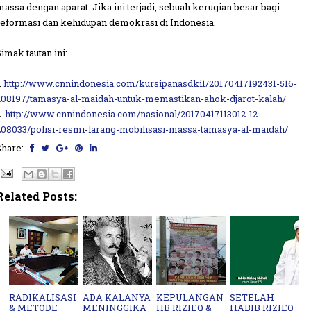
massa dengan aparat. Jika ini terjadi, sebuah kerugian besar bagi
reformasi dan kehidupan demokrasi di Indonesia.
Simak tautan ini:
.
http://www.cnnindonesia.com/kursipanasdki1/20170417192431-516-
208197/tamasya-al-maidah-untuk-memastikan-ahok-djarot-kalah/
.
http://www.cnnindonesia.com/nasional/20170417113012-12-
208033/polisi-resmi-larang-mobilisasi-massa-tamasya-al-maidah/
Share:
Related Posts:
RADIKALISASI
ADA KALANYA
KEPULANGAN
SETELAH
& METODE
MENINGGIKA
HB RIZIEQ &
HABIB RIZIEQ