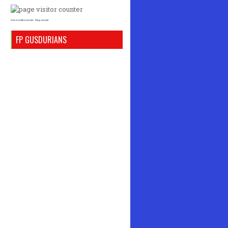
who is online counter
blog counter
FP GUSDURIANS