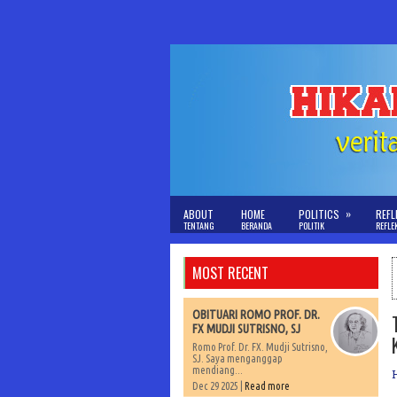
»
ABOUT
HOME
POLITICS
REFL
TENTANG
BERANDA
POLITIK
REFLE
MOST RECENT
OBITUARI ROMO PROF. DR.
FX MUDJI SUTRISNO, SJ
Romo Prof. Dr. FX. Mudji Sutrisno,
SJ. Saya menganggap
mendiang...
Dec 29 2025 |
Read more