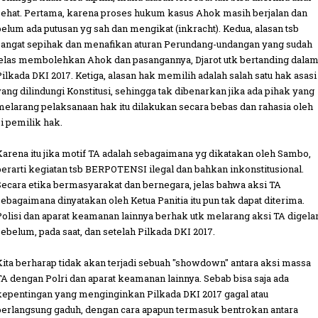
sehat. Pertama, karena proses hukum kasus Ahok masih berjalan dan
belum ada putusan yg sah dan mengikat (inkracht). Kedua, alasan tsb
sangat sepihak dan menafikan aturan Perundang-undangan yang sudah
jelas membolehkan Ahok dan pasangannya, Djarot utk bertanding dala
Pilkada DKI 2017. Ketiga, alasan hak memilih adalah salah satu hak asasi
yang dilindungi Konstitusi, sehingga tak dibenarkan jika ada pihak yang
melarang pelaksanaan hak itu dilakukan secara bebas dan rahasia oleh
si pemilik hak.
Karena itu jika motif TA adalah sebagaimana yg dikatakan oleh Sambo,
berarti kegiatan tsb BERPOTENSI ilegal dan bahkan inkonstitusional.
Secara etika bermasyarakat dan bernegara, jelas bahwa aksi TA
sebagaimana dinyatakan oleh Ketua Panitia itu pun tak dapat diterima.
Polisi dan aparat keamanan lainnya berhak utk melarang aksi TA digela
sebelum, pada saat, dan setelah Pilkada DKI 2017.
Kita berharap tidak akan terjadi sebuah "showdown" antara aksi massa
TA dengan Polri dan aparat keamanan lainnya. Sebab bisa saja ada
kepentingan yang menginginkan Pilkada DKI 2017 gagal atau
berlangsung gaduh, dengan cara apapun termasuk bentrokan antara