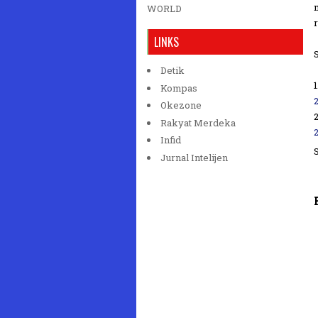
WORLD
LINKS
Detik
1
Kompas
Okezone
2
Rakyat Merdeka
Infid
Jurnal Intelijen