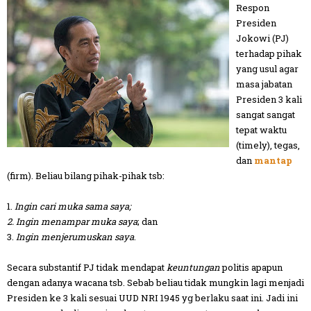
Respon
Presiden
Jokowi (PJ)
terhadap pihak
yang usul agar
masa jabatan
Presiden 3 kali
sangat
sangat
tepat waktu
(timely), tegas,
dan
mantap
(firm). Beliau bilang pihak-pihak tsb:
1.
Ingin cari muka sama saya
;
2.
Ingin menampar muka saya
; dan
3.
Ingin menjerumuskan saya
.
Secara substantif PJ tidak mendapat
keuntungan
politis apapun
dengan adanya wacana tsb. Sebab beliau tidak mungkin lagi menjadi
Presiden ke 3 kali sesuai UUD NRI 1945 yg berlaku saat ini. Jadi ini