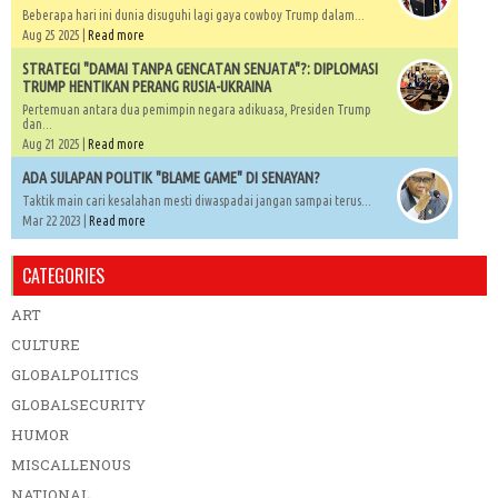
Beberapa hari ini dunia disuguhi lagi gaya cowboy Trump dalam...
Aug 25 2025 |
Read more
STRATEGI "DAMAI TANPA GENCATAN SENJATA"?: DIPLOMASI
TRUMP HENTIKAN PERANG RUSIA-UKRAINA
Pertemuan antara dua pemimpin negara adikuasa, Presiden Trump
dan...
Aug 21 2025 |
Read more
ADA SULAPAN POLITIK "BLAME GAME" DI SENAYAN?
Taktik main cari kesalahan mesti diwaspadai jangan sampai terus...
Mar 22 2023 |
Read more
CATEGORIES
ART
CULTURE
GLOBALPOLITICS
GLOBALSECURITY
HUMOR
MISCALLENOUS
NATIONAL