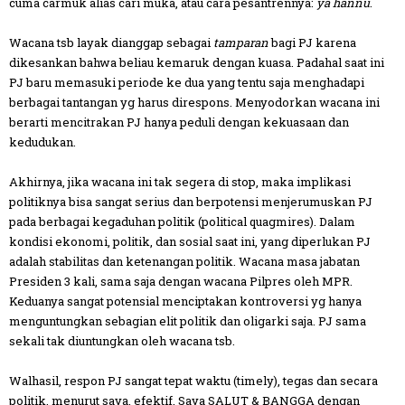
cuma carmuk alias cari muka, atau cara pesantrennya:
ya hannu
.
Wacana tsb layak dianggap sebagai
tamparan
bagi PJ karena
dikesankan bahwa beliau kemaruk dengan kuasa. Padahal saat ini
PJ baru memasuki periode ke dua yang tentu saja menghadapi
berbagai tantangan yg harus direspons. Menyodorkan wacana ini
berarti mencitrakan PJ hanya peduli dengan kekuasaan dan
kedudukan.
Akhirnya, jika wacana ini tak segera di stop, maka implikasi
politiknya bisa sangat serius dan berpotensi menjerumuskan PJ
pada berbagai kegaduhan politik (political quagmires). Dalam
kondisi ekonomi, politik, dan sosial saat ini, yang diperlukan PJ
adalah stabilitas dan ketenangan politik. Wacana masa jabatan
Presiden 3 kali, sama saja dengan wacana Pilpres oleh MPR.
Keduanya sangat potensial menciptakan kontroversi yg hanya
menguntungkan sebagian elit politik dan oligarki saja. PJ sama
sekali tak diuntungkan oleh wacana tsb.
Walhasil, respon PJ sangat tepat waktu (timely), tegas dan secara
politik, menurut saya, efektif. Saya SALUT & BANGGA dengan