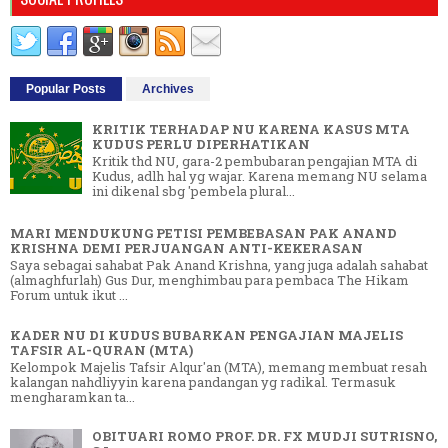
Popular Posts
Archives
KRITIK TERHADAP NU KARENA KASUS MTA
KUDUS PERLU DIPERHATIKAN
Kritik thd NU, gara-2 pembubaran pengajian MTA di
Kudus, adlh hal yg wajar. Karena memang NU selama
ini dikenal sbg 'pembela plural...
MARI MENDUKUNG PETISI PEMBEBASAN PAK ANAND
KRISHNA DEMI PERJUANGAN ANTI-KEKERASAN
Saya sebagai sahabat Pak Anand Krishna, yang juga adalah sahabat
(almaghfurlah) Gus Dur, menghimbau para pembaca The Hikam
Forum untuk ikut ...
KADER NU DI KUDUS BUBARKAN PENGAJIAN MAJELIS
TAFSIR AL-QURAN (MTA)
Kelompok Majelis Tafsir Alqur'an (MTA), memang membuat resah
kalangan nahdliyyin karena pandangan yg radikal. Termasuk
mengharamkan ta...
OBITUARI ROMO PROF. DR. FX MUDJI SUTRISNO,