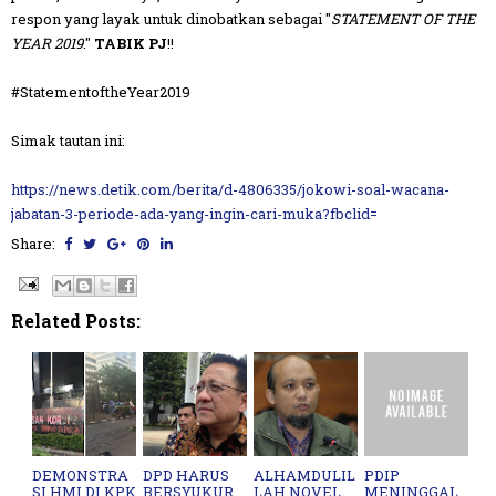
respon yang layak untuk dinobatkan sebagai "
STATEMENT OF THE
YEAR 2019
."
TABIK PJ
!!
#StatementoftheYear2019
Simak tautan ini:
https://news.detik.com/berita/d-4806335/jokowi-soal-wacana-
jabatan-3-periode-ada-yang-ingin-cari-muka?fbclid=
Share:
Related Posts:
DEMONSTRA
DPD HARUS
ALHAMDULIL
PDIP
SI HMI DI KPK
BERSYUKUR
LAH NOVEL
MENINGGAL