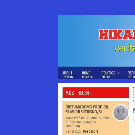
»
ABOUT
HOME
POLITICS
REFL
TENTANG
BERANDA
POLITIK
REFLE
MOST RECENT
OBITUARI ROMO PROF. DR.
FX MUDJI SUTRISNO, SJ
Romo Prof. Dr. FX. Mudji Sutrisno,
SJ. Saya menganggap
mendiang...
Dec 29 2025 |
Read more