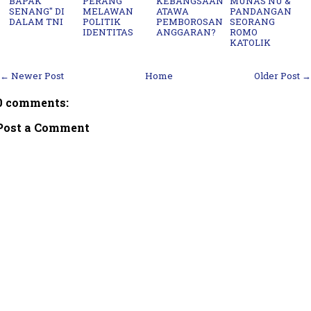
BAPAK
PERANG
KEBANGSAAN
MUNAS NU &
SENANG" DI
MELAWAN
ATAWA
PANDANGAN
DALAM TNI
POLITIK
PEMBOROSAN
SEORANG
IDENTITAS
ANGGARAN?
ROMO
KATOLIK
← Newer Post
Home
Older Post →
0 comments:
Post a Comment