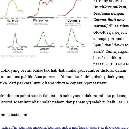
2 trendy seperti:
"
mudik vs pulkam,
berdamai dengan
Corona, ikuti new
normal
," dll sejatiny
OK-OK saja, sejauh
sebagai pertanda
"
gaul
" dan "
down to
earth
." Cuma jangan
buru2 dijadikan
narasi KEBIJAKAN
publik yang resmi. Kalau tak hati-hati malah jadi sumber distorsi dalam
komunikasi publik. Atau potensial "dimainkan" oleh pihak-pihak yang
suka "cari perkara" untuk kepentingan-kepentingan tertentu.
Mendingan pakai saja istilah-istilah baku yang tidak membuka peluang
distorsi. Meminimalisir salah paham dan paham yg salah itu baik. IMHO.
Simak tautan ini:
.
https://m.kumparan.com/kumparanbisnis/faisal-basri-kritik-skenario