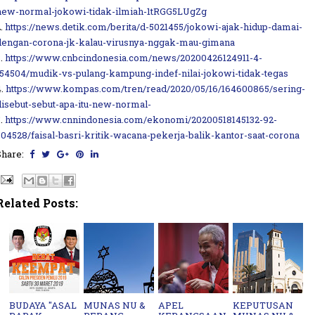
new-normal-jokowi-tidak-ilmiah-1tRGG5LUgZg
2.
https://news.detik.com/berita/d-5021455/jokowi-ajak-hidup-damai-
dengan-corona-jk-kalau-virusnya-nggak-mau-gimana
3.
https://www.cnbcindonesia.com/news/20200426124911-4-
154504/mudik-vs-pulang-kampung-indef-nilai-jokowi-tidak-tegas
4.
https://www.kompas.com/tren/read/2020/05/16/164600865/sering-
disebut-sebut-apa-itu-new-normal-
5.
https://www.cnnindonesia.com/ekonomi/20200518145132-92-
504528/faisal-basri-kritik-wacana-pekerja-balik-kantor-saat-corona
Share:
Related Posts:
BUDAYA "ASAL
MUNAS NU &
APEL
KEPUTUSAN