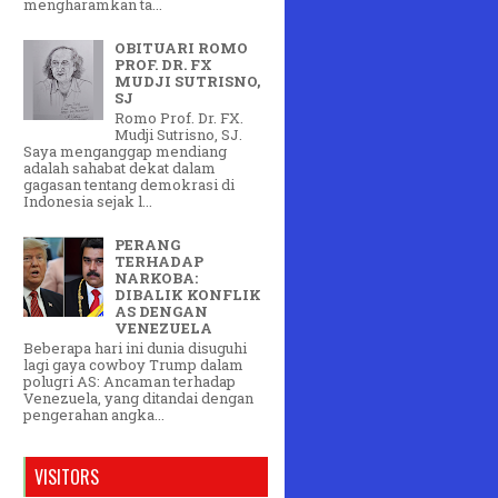
mengharamkan ta...
OBITUARI ROMO
PROF. DR. FX
MUDJI SUTRISNO,
SJ
Romo Prof. Dr. FX.
Mudji Sutrisno, SJ.
Saya menganggap mendiang
adalah sahabat dekat dalam
gagasan tentang demokrasi di
Indonesia sejak l...
PERANG
TERHADAP
NARKOBA:
DIBALIK KONFLIK
AS DENGAN
VENEZUELA
Beberapa hari ini dunia disuguhi
lagi gaya cowboy Trump dalam
polugri AS: Ancaman terhadap
Venezuela, yang ditandai dengan
pengerahan angka...
VISITORS