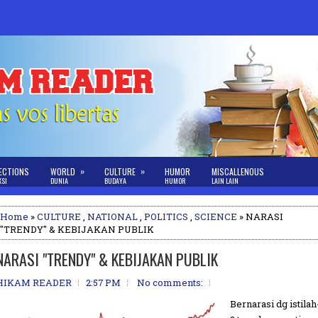
»
»
ECTIONS
WORLD
CULTURE
HUMOR
MISCALLENOUS
KSI
DUNIA
BUDAYA
HUMOR
LAIN LAIN
Home
»
CULTURE
,
NATIONAL
,
POLITICS
,
SCIENCE
» NARASI
"TRENDY" & KEBIJAKAN PUBLIK
NARASI "TRENDY" & KEBIJAKAN PUBLIK
HIKAM READER
2:57 PM
No comments:
Bernarasi dg istilah