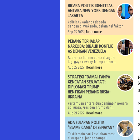
BICARA POLITIK IDENTITAS:
ANTARA NEW YORK DENGAN
JAKARTA
Politik AS kadang tak beda
dengan di Wakanda, dalam hal faktor...
Sep 05 2025 |
Read more
PERANG TERHADAP
NARKOBA: DIBALIK KONFLIK
AS DENGAN VENEZUELA
Beberapa hari ini dunia disuguhi
lagi gaya cowboy Trump dalam...
Aug 25 2025 |
Read more
STRATEGI "DAMAI TANPA
GENCATAN SENJATA"?:
DIPLOMASI TRUMP
HENTIKAN PERANG RUSIA-
UKRAINA
Pertemuan antara dua pemimpin negara
adikuasa, Presiden Trump dan...
Aug 21 2025 |
Read more
ADA SULAPAN POLITIK
"BLAME GAME" DI SENAYAN?
Taktik main cari kesalahan mesti
1
diwaspadai jangan sampai