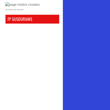
who is online counter
blog counter
FP GUSDURIANS