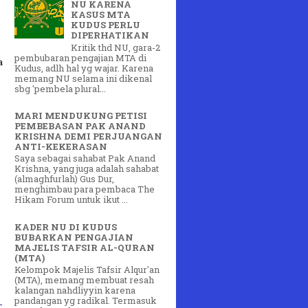
NU KARENA
KASUS MTA
KUDUS PERLU
DIPERHATIKAN
Kritik thd NU, gara-2
pembubaran pengajian MTA di
a
Kudus, adlh hal yg wajar. Karena
memang NU selama ini dikenal
sbg 'pembela plural...
MARI MENDUKUNG PETISI
PEMBEBASAN PAK ANAND
KRISHNA DEMI PERJUANGAN
ANTI-KEKERASAN
Saya sebagai sahabat Pak Anand
Krishna, yang juga adalah sahabat
(almaghfurlah) Gus Dur,
menghimbau para pembaca The
Hikam Forum untuk ikut ...
KADER NU DI KUDUS
BUBARKAN PENGAJIAN
MAJELIS TAFSIR AL-QURAN
(MTA)
Kelompok Majelis Tafsir Alqur'an
(MTA), memang membuat resah
kalangan nahdliyyin karena
pandangan yg radikal. Termasuk
-