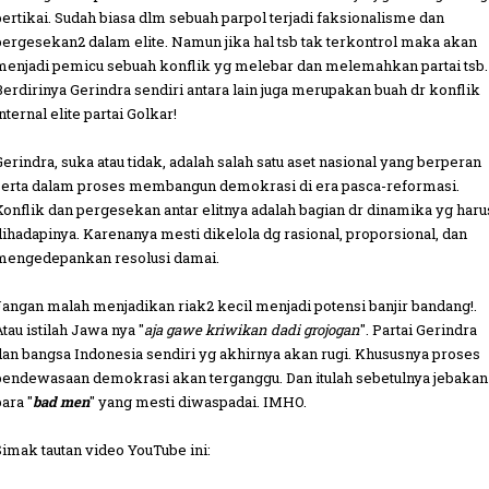
bertikai. Sudah biasa dlm sebuah parpol terjadi faksionalisme dan
pergesekan2 dalam elite. Namun jika hal tsb tak terkontrol maka akan
menjadi pemicu sebuah konflik yg melebar dan melemahkan partai tsb.
Berdirinya Gerindra sendiri antara lain juga merupakan buah dr konflik
nternal elite partai Golkar!
Gerindra, suka atau tidak, adalah salah satu aset nasional yang berperan
serta dalam proses membangun demokrasi di era pasca-reformasi.
Konflik dan pergesekan antar elitnya adalah bagian dr dinamika yg haru
dihadapinya. Karenanya mesti dikelola dg rasional, proporsional, dan
mengedepankan resolusi damai.
Jangan malah menjadikan riak2 kecil menjadi potensi banjir bandang!.
tau istilah Jawa nya "
aja gawe kriwikan dadi grojogan
". Partai Gerindra
dan bangsa Indonesia sendiri yg akhirnya akan rugi. Khususnya proses
pendewasaan demokrasi akan terganggu. Dan itulah sebetulnya jebakan
ara "
bad men
" yang mesti diwaspadai. IMHO.
Simak tautan video YouTube ini: