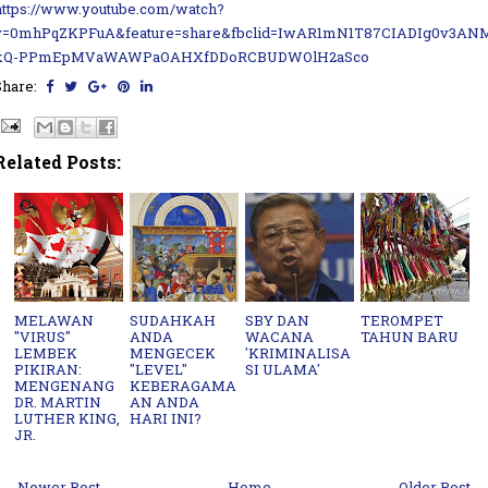
https://www.youtube.com/watch?
v=0mhPqZKPFuA&feature=share&fbclid=IwAR1mN1T87CIADIg0v3AN
kQ-PPmEpMVaWAWPaOAHXfDDoRCBUDWOlH2aSco
Share:
Related Posts:
MELAWAN
SUDAHKAH
SBY DAN
TEROMPET
"VIRUS"
ANDA
WACANA
TAHUN BARU
LEMBEK
MENGECEK
'KRIMINALISA
PIKIRAN:
"LEVEL"
SI ULAMA'
MENGENANG
KEBERAGAMA
DR. MARTIN
AN ANDA
LUTHER KING,
HARI INI?
JR.
← Newer Post
Home
Older Post →