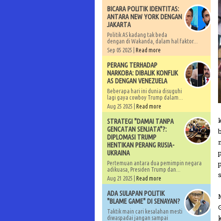
BICARA POLITIK IDENTITAS:
ANTARA NEW YORK DENGAN
JAKARTA
Politik AS kadang tak beda
dengan di Wakanda, dalam hal faktor...
Sep 05 2025 |
Read more
PERANG TERHADAP
NARKOBA: DIBALIK KONFLIK
AS DENGAN VENEZUELA
Beberapa hari ini dunia disuguhi
lagi gaya cowboy Trump dalam...
Aug 25 2025 |
Read more
STRATEGI "DAMAI TANPA
GENCATAN SENJATA"?:
DIPLOMASI TRUMP
HENTIKAN PERANG RUSIA-
UKRAINA
Pertemuan antara dua pemimpin negara
adikuasa, Presiden Trump dan...
Aug 21 2025 |
Read more
ADA SULAPAN POLITIK
"BLAME GAME" DI SENAYAN?
Taktik main cari kesalahan mesti
diwaspadai jangan sampai