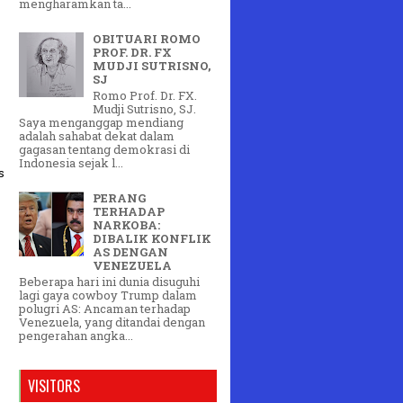
mengharamkan ta...
OBITUARI ROMO
PROF. DR. FX
MUDJI SUTRISNO,
SJ
Romo Prof. Dr. FX.
Mudji Sutrisno, SJ.
Saya menganggap mendiang
adalah sahabat dekat dalam
gagasan tentang demokrasi di
Indonesia sejak l...
s
PERANG
TERHADAP
NARKOBA:
DIBALIK KONFLIK
AS DENGAN
VENEZUELA
Beberapa hari ini dunia disuguhi
lagi gaya cowboy Trump dalam
polugri AS: Ancaman terhadap
Venezuela, yang ditandai dengan
pengerahan angka...
VISITORS