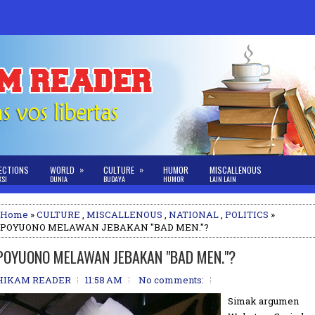
»
»
ECTIONS
WORLD
CULTURE
HUMOR
MISCALLENOUS
KSI
DUNIA
BUDAYA
HUMOR
LAIN LAIN
Home
»
CULTURE
,
MISCALLENOUS
,
NATIONAL
,
POLITICS
»
POYUONO MELAWAN JEBAKAN "BAD MEN."?
POYUONO MELAWAN JEBAKAN "BAD MEN."?
HIKAM READER
11:58 AM
No comments:
Simak argumen