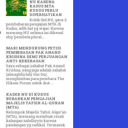
NU KARENA
KASUS MTA
KUDUS PERLU
DIPERHATIKAN
Kritik thd NU, gara-2
pembubaran pengajian MTA di
Kudus, adlh hal yg wajar. Karena
n
memang NU selama ini dikenal
sbg 'pembela plural...
MARI MENDUKUNG PETISI
PEMBEBASAN PAK ANAND
KRISHNA DEMI PERJUANGAN
ANTI-KEKERASAN
Saya sebagai sahabat Pak Anand
Krishna, yang juga adalah sahabat
(almaghfurlah) Gus Dur,
menghimbau para pembaca The
Hikam Forum untuk ikut ...
KADER NU DI KUDUS
BUBARKAN PENGAJIAN
MAJELIS TAFSIR AL-QURAN
(MTA)
Kelompok Majelis Tafsir Alqur'an
(MTA), memang membuat resah
kalangan nahdliyyin karena
pandangan yg radikal. Termasuk