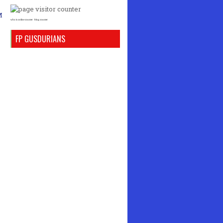
M
who is online counter
blog counter
FP GUSDURIANS