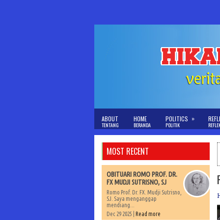
»
ABOUT
HOME
POLITICS
REFL
TENTANG
BERANDA
POLITIK
REFLE
MOST RECENT
OBITUARI ROMO PROF. DR.
FX MUDJI SUTRISNO, SJ
Romo Prof. Dr. FX. Mudji Sutrisno,
SJ. Saya menganggap
mendiang...
Dec 29 2025 |
Read more