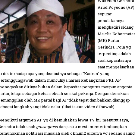
Waketum Gerindra
Arief Poyuono (AP)
seputar
penolakannya
menghadiri sidang
Majelis Kehormata
(MK) Partai
Gerindra. Poin yg
terpenting adalah
soal kapasitasnya
saat mengeluarkan
kritik terhadap apa yang disebutnya sebagai "Kadrun" yang
bertanggungjawab dalam munculnya narasi kebangkitan PKI. AP
menegaskan dirinya bukan dalam kapasitas pengurus maupun anggota
partai, tetapi sebagai ketua sebuah serikat pekerja. Dengan demikian
pemanggilan oleh MK partai bagi AP tidak tepat dan bahkan dianggap
sebagai langkah yang tidak nalar. (lihat tautan video di bawah)
Mengikuti argumen AP yg di kemukakan lewat TV ini, menurut saya,
Gerindra tidak usah
grusa-grusu
dan justru mesti memertimbangkan
kemungkinan politisasi masalah oleh oknum2 elitenya yg sedang saling