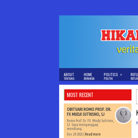
»
ABOUT
HOME
POLITICS
REFL
TENTANG
BERANDA
POLITIK
REFLE
MOST RECENT
OBITUARI ROMO PROF. DR.
FX MUDJI SUTRISNO, SJ
Romo Prof. Dr. FX. Mudji Sutrisno,
SJ. Saya menganggap
mendiang...
Dec 29 2025 |
Read more