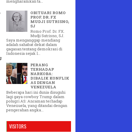
mengharamkan ta...
&
OBITUARI ROMO
PROF. DR. FX
MUDJI SUTRISNO,
SJ
Romo Prof. Dr. FX.
Mudji Sutrisno, SJ.
Saya menganggap mendiang
adalah sahabat dekat dalam
gagasan tentang demokrasi di
Indonesia sejak l...
g
PERANG
TERHADAP
NARKOBA:
DIBALIK KONFLIK
AS DENGAN
VENEZUELA
Beberapa hari ini dunia disuguhi
lagi gaya cowboy Trump dalam
polugri AS: Ancaman terhadap
Venezuela, yang ditandai dengan
pengerahan angka...
VISITORS