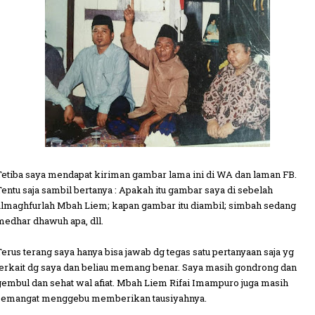
Tetiba saya mendapat kiriman gambar lama ini di WA dan laman FB.
Tentu saja sambil bertanya : Apakah itu gambar saya di sebelah
almaghfurlah Mbah Liem; kapan gambar itu diambil; simbah sedang
medhar dhawuh apa, dll.
Terus terang saya hanya bisa jawab dg tegas satu pertanyaan saja yg
terkait dg saya dan beliau memang benar. Saya masih gondrong dan
gembul dan sehat wal afiat. Mbah Liem Rifai Imampuro juga masih
semangat menggebu memberikan tausiyahnya.