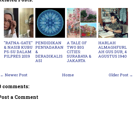
"RATNA-GATE"
PENDIDIKAN
A TALE OF
HARLAH
& NASIB KUBU
PENYADARAN
TWO BIG
ALMAGHFURL
PS-SU DALAM
&
CITIES:
AH GUS DUR, 4
PILPRES 2019
DERADIKALIS
SURABAYA &
AGUSTUS 1940
ASI
JAKARTA
← Newer Post
Home
Older Post →
0 comments:
Post a Comment