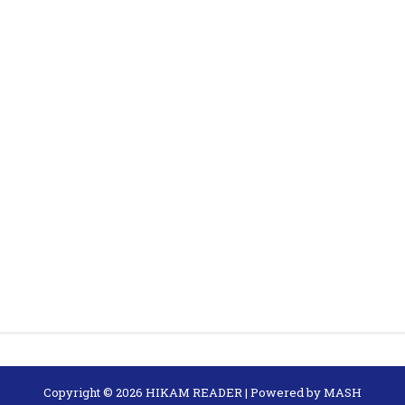
Copyright ©
2026
HIKAM READER
| Powered by
MASH