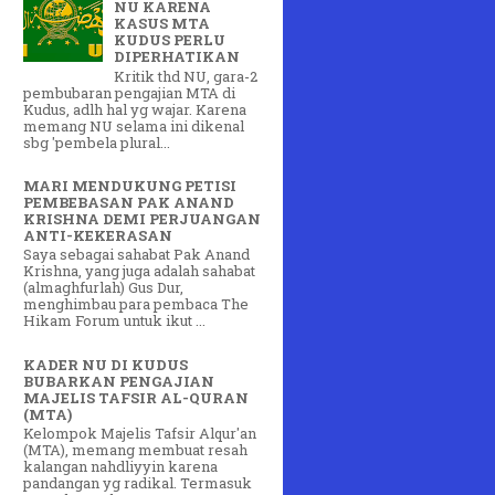
NU KARENA
KASUS MTA
KUDUS PERLU
DIPERHATIKAN
Kritik thd NU, gara-2
pembubaran pengajian MTA di
Kudus, adlh hal yg wajar. Karena
memang NU selama ini dikenal
sbg 'pembela plural...
MARI MENDUKUNG PETISI
PEMBEBASAN PAK ANAND
KRISHNA DEMI PERJUANGAN
ANTI-KEKERASAN
Saya sebagai sahabat Pak Anand
Krishna, yang juga adalah sahabat
(almaghfurlah) Gus Dur,
menghimbau para pembaca The
Hikam Forum untuk ikut ...
KADER NU DI KUDUS
BUBARKAN PENGAJIAN
MAJELIS TAFSIR AL-QURAN
(MTA)
Kelompok Majelis Tafsir Alqur'an
(MTA), memang membuat resah
kalangan nahdliyyin karena
pandangan yg radikal. Termasuk