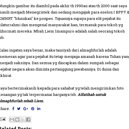
Mungkin gambar itu diambil pada akhir th 1990an atau th 2000 saat saya
masih menjadi Menegristek dan sedang mengajak para eselon I BPPT 
KMNRT "blusukan" ke ponpes. Tujuannya supaya para elit pejabat itu
silaturrahmi dan mengenal masyarakat luas, termasuk para tokoh yg
dihormati mereka. Mbah Liem Imampuro adalah salah seorang tokoh
sb.
Kalau ingatan saya benar, maka tausiyah dari almaghfurlah adalah
memesan agar para pejabat itu tetap menjaga amanah karena Tuhan yan
menjadi saksinya. Dan semua yg diucapkan dalam sumpah sebagai
pejabat negara akan diminta pertanggung jawabannya. Di dunia dan
khirat.
Saya berterimakasih kepada para sahabat yg telah mengirimkan foto
kenangan yg tak terpermanai harganya tsb.
Alfatihah untuk
almaghfurlah mbah Liem.
Share:
Related Posts: