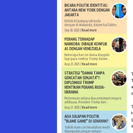
BICARA POLITIK IDENTITAS:
ANTARA NEW YORK DENGAN
JAKARTA
Politik AS kadang tak beda
dengan di Wakanda, dalam hal faktor...
Sep 05 2025 |
Read more
PERANG TERHADAP
NARKOBA: DIBALIK KONFLIK
AS DENGAN VENEZUELA
Beberapa hari ini dunia disuguhi
lagi gaya cowboy Trump dalam...
Aug 25 2025 |
Read more
STRATEGI "DAMAI TANPA
GENCATAN SENJATA"?:
DIPLOMASI TRUMP
HENTIKAN PERANG RUSIA-
UKRAINA
Pertemuan antara dua pemimpin negara
adikuasa, Presiden Trump dan...
Aug 21 2025 |
Read more
ADA SULAPAN POLITIK
"BLAME GAME" DI SENAYAN?
Taktik main cari kesalahan mesti
diwaspadai jangan sampai