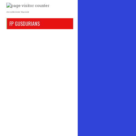
who is online counter
blog counter
FP GUSDURIANS