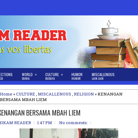
»
»
ECTIONS
WORLD
CULTURE
HUMOR
MISCALLENOUS
KSI
DUNIA
BUDAYA
HUMOR
LAIN LAIN
Home
»
CULTURE
,
MISCALLENOUS
,
RELIGION
» KENANGAN
BERSAMA MBAH LIEM
KENANGAN BERSAMA MBAH LIEM
HIKAM READER
1:47 PM
No comments: