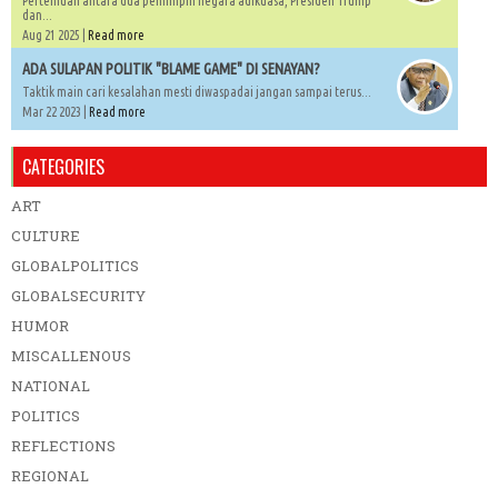
Pertemuan antara dua pemimpin negara adikuasa, Presiden Trump
dan...
Aug 21 2025 |
Read more
ADA SULAPAN POLITIK "BLAME GAME" DI SENAYAN?
Taktik main cari kesalahan mesti diwaspadai jangan sampai terus...
Mar 22 2023 |
Read more
CATEGORIES
ART
CULTURE
GLOBALPOLITICS
GLOBALSECURITY
HUMOR
MISCALLENOUS
NATIONAL
POLITICS
REFLECTIONS
REGIONAL