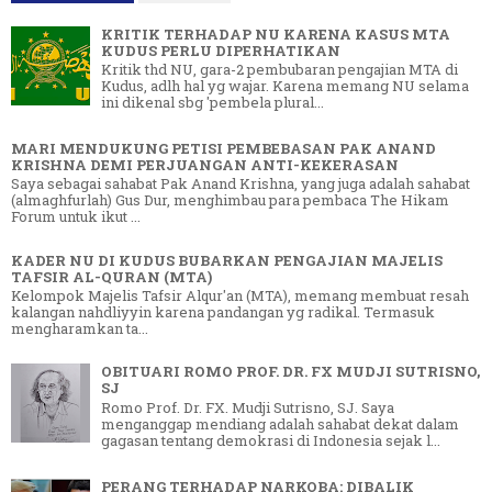
KRITIK TERHADAP NU KARENA KASUS MTA
KUDUS PERLU DIPERHATIKAN
Kritik thd NU, gara-2 pembubaran pengajian MTA di
Kudus, adlh hal yg wajar. Karena memang NU selama
ini dikenal sbg 'pembela plural...
MARI MENDUKUNG PETISI PEMBEBASAN PAK ANAND
KRISHNA DEMI PERJUANGAN ANTI-KEKERASAN
Saya sebagai sahabat Pak Anand Krishna, yang juga adalah sahabat
(almaghfurlah) Gus Dur, menghimbau para pembaca The Hikam
Forum untuk ikut ...
KADER NU DI KUDUS BUBARKAN PENGAJIAN MAJELIS
TAFSIR AL-QURAN (MTA)
Kelompok Majelis Tafsir Alqur'an (MTA), memang membuat resah
kalangan nahdliyyin karena pandangan yg radikal. Termasuk
mengharamkan ta...
OBITUARI ROMO PROF. DR. FX MUDJI SUTRISNO,
SJ
Romo Prof. Dr. FX. Mudji Sutrisno, SJ. Saya
menganggap mendiang adalah sahabat dekat dalam
gagasan tentang demokrasi di Indonesia sejak l...
PERANG TERHADAP NARKOBA: DIBALIK