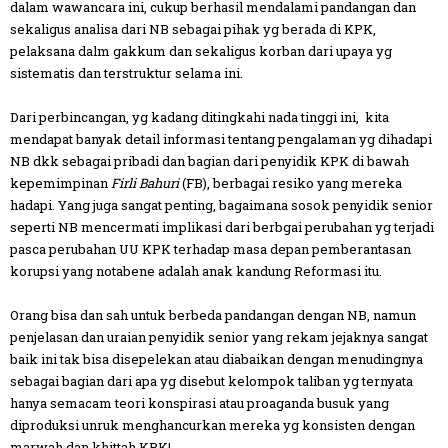
dalam wawancara ini, cukup berhasil mendalami pandangan dan
sekaligus analisa dari NB sebagai pihak yg berada di KPK,
pelaksana dalm gakkum dan sekaligus korban dari upaya yg
sistematis dan terstruktur selama ini.
Dari perbincangan, yg kadang ditingkahi nada tinggi ini, kita
mendapat banyak detail informasi tentang pengalaman yg dihadapi
NB dkk sebagai pribadi dan bagian dari penyidik KPK di bawah
kepemimpinan
Firli Bahuri
(FB), berbagai resiko yang mereka
hadapi. Yang juga sangat penting, bagaimana sosok penyidik senior
seperti NB mencermati implikasi dari berbgai perubahan yg terjadi
pasca perubahan UU KPK terhadap masa depan pemberantasan
korupsi yang notabene adalah anak kandung Reformasi itu.
Orang bisa dan sah untuk berbeda pandangan dengan NB, namun
penjelasan dan uraian penyidik senior yang rekam jejaknya sangat
baik ini tak bisa disepelekan atau diabaikan dengan menudingnya
sebagai bagian dari apa yg disebut kelompok taliban yg ternyata
hanya semacam teori konspirasi atau proaganda busuk yang
diproduksi unruk menghancurkan mereka yg konsisten dengan
marwah dan khittah KPK!.