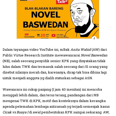
Dalam tayangan video YouTube ini, mBak
Anita Wahid
(AW) dari
Public Virtue Research Institute mewawancarai
Novel Baswedan
(NB), salah seorang penyidik senior KPK yang dinyatakan tidak
lulus dalam TWK dan termasuk salah seorang dari 51 orang yang
disebut nilainya merah dan, karenanya, dicap tak bisa dibina lagi
untuk menjadi anggota yg dialih statuskan sebagai ASN.
Wawancara ini cukup panjang (1 jam 40 menitan) ini mencoba
menggali lebih dalam, dan terus terang, pandangan dari NB
mengenai TWK di KPK, motif dan konteksnya dalam kerangka
agenda pelemahan lembaga antirasuah yg terjadi semenjak kasus
Cicak vs Buaya I
di awal pembentukan KPK sampai sekarang. AW,