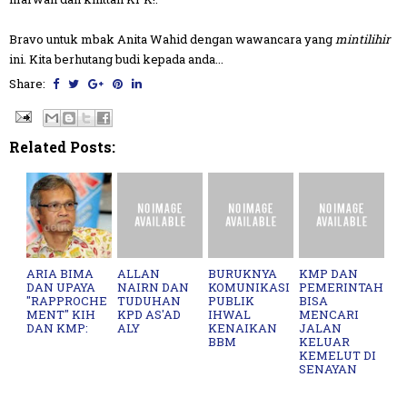
Bravo untuk mbak Anita Wahid dengan wawancara yang
mintilihir
ini. Kita berhutang budi kepada anda...
Share:
Related Posts:
ARIA BIMA
ALLAN
BURUKNYA
KMP DAN
DAN UPAYA
NAIRN DAN
KOMUNIKASI
PEMERINTAH
"RAPPROCHE
TUDUHAN
PUBLIK
BISA
MENT" KIH
KPD AS'AD
IHWAL
MENCARI
DAN KMP:
ALY
KENAIKAN
JALAN
BBM
KELUAR
KEMELUT DI
SENAYAN