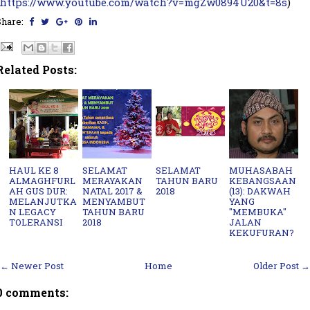
https://www.youtube.com/watch?v=mgZw0894U20&t=8s
)
Share:
Related Posts:
HAUL KE 8
SELAMAT
SELAMAT
MUHASABAH
ALMAGHFURL
MERAYAKAN
TAHUN BARU
KEBANGSAAN
AH GUS DUR:
NATAL 2017 &
2018
(13): DAKWAH
MELANJUTKA
MENYAMBUT
YANG
N LEGACY
TAHUN BARU
"MEMBUKA"
TOLERANSI
2018
JALAN
KEKUFURAN?
← Newer Post
Home
Older Post →
0 comments: