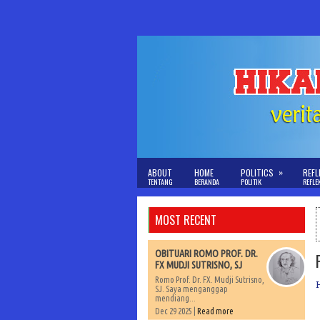
»
ABOUT
HOME
POLITICS
REFL
TENTANG
BERANDA
POLITIK
REFLE
MOST RECENT
OBITUARI ROMO PROF. DR.
FX MUDJI SUTRISNO, SJ
Romo Prof. Dr. FX. Mudji Sutrisno,
SJ. Saya menganggap
mendiang...
Dec 29 2025 |
Read more