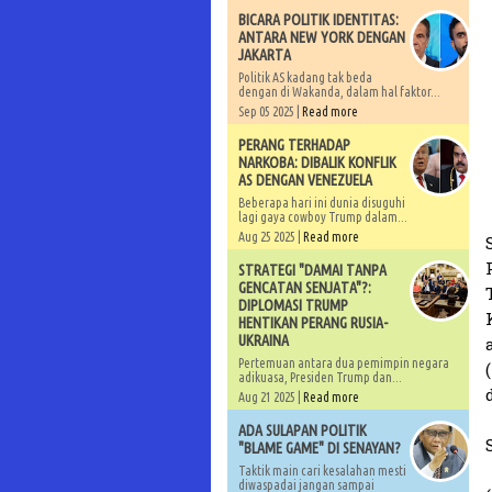
BICARA POLITIK IDENTITAS:
ANTARA NEW YORK DENGAN
JAKARTA
Politik AS kadang tak beda
dengan di Wakanda, dalam hal faktor...
Sep 05 2025 |
Read more
PERANG TERHADAP
NARKOBA: DIBALIK KONFLIK
AS DENGAN VENEZUELA
Beberapa hari ini dunia disuguhi
lagi gaya cowboy Trump dalam...
Aug 25 2025 |
Read more
STRATEGI "DAMAI TANPA
GENCATAN SENJATA"?:
DIPLOMASI TRUMP
HENTIKAN PERANG RUSIA-
UKRAINA
Pertemuan antara dua pemimpin negara
adikuasa, Presiden Trump dan...
Aug 21 2025 |
Read more
ADA SULAPAN POLITIK
"BLAME GAME" DI SENAYAN?
Taktik main cari kesalahan mesti
diwaspadai jangan sampai