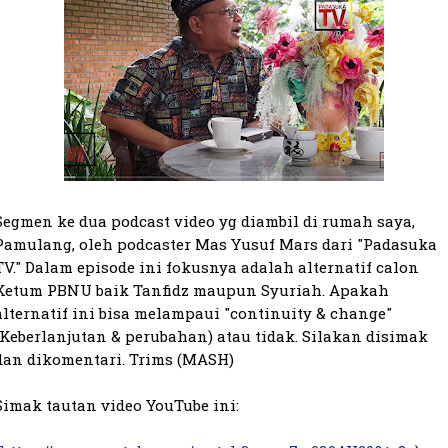
Segmen ke dua podcast video yg diambil di rumah saya, 
Pamulang, oleh podcaster Mas Yusuf Mars dari "Padasuka 
TV." Dalam episode ini fokusnya adalah alternatif calon 
Ketum PBNU baik Tanfidz maupun Syuriah. Apakah 
alternatif ini bisa melampaui "continuity & change" 
(Keberlanjutan & perubahan) atau tidak. Silakan disimak 
dan dikomentari. Trims (MASH)
Simak tautan video YouTube ini:
