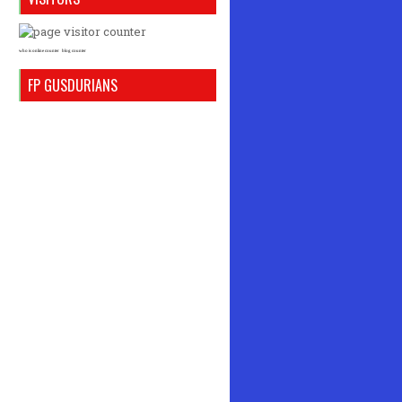
who is online counter
blog counter
FP GUSDURIANS