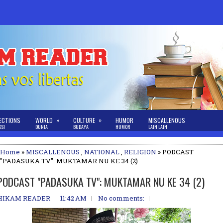
»
»
ECTIONS
WORLD
CULTURE
HUMOR
MISCALLENOUS
KSI
DUNIA
BUDAYA
HUMOR
LAIN LAIN
Home
»
MISCALLENOUS
,
NATIONAL
,
RELIGION
» PODCAST
"PADASUKA TV": MUKTAMAR NU KE 34 (2)
PODCAST "PADASUKA TV": MUKTAMAR NU KE 34 (2)
HIKAM READER
11:42 AM
No comments: