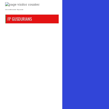
who is online counter
blog counter
FP GUSDURIANS