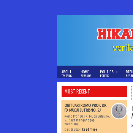
»
ABOUT
HOME
POLITICS
REFL
TENTANG
BERANDA
POLITIK
REFLE
MOST RECENT
OBITUARI ROMO PROF. DR.
FX MUDJI SUTRISNO, SJ
Romo Prof. Dr. FX. Mudji Sutrisno,
SJ. Saya menganggap
mendiang...
Dec 29 2025 |
Read more