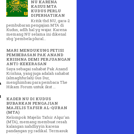
NU KARENA
KASUS MTA
KUDUS PERLU
DIPERHATIKAN
Kritik thd NU, gara-2
pembubaran pengajian MTA di
Kudus, adlh hal yg wajar. Karena
memang NU selama ini dikenal
sbg 'pembela plural...
MARI MENDUKUNG PETISI
PEMBEBASAN PAK ANAND
KRISHNA DEMI PERJUANGAN
ANTI-KEKERASAN
Saya sebagai sahabat Pak Anand
Krishna, yang juga adalah sahabat
(almaghfurlah) Gus Dur,
menghimbau para pembaca The
a
Hikam Forum untuk ikut ...
t
KADER NU DI KUDUS
BUBARKAN PENGAJIAN
MAJELIS TAFSIR AL-QURAN
(MTA)
Kelompok Majelis Tafsir Alqur'an
(MTA), memang membuat resah
kalangan nahdliyyin karena
pandangan yg radikal. Termasuk