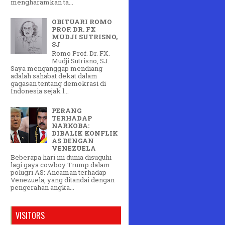
mengharamkan ta...
OBITUARI ROMO
PROF. DR. FX
MUDJI SUTRISNO,
SJ
Romo Prof. Dr. FX.
Mudji Sutrisno, SJ.
Saya menganggap mendiang
adalah sahabat dekat dalam
gagasan tentang demokrasi di
Indonesia sejak l...
PERANG
TERHADAP
NARKOBA:
DIBALIK KONFLIK
AS DENGAN
VENEZUELA
Beberapa hari ini dunia disuguhi
lagi gaya cowboy Trump dalam
polugri AS: Ancaman terhadap
Venezuela, yang ditandai dengan
pengerahan angka...
VISITORS