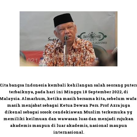
Kita bangsa Indonesia kembali kehilangan salah seorang puter
terbaiknya, pada hari ini Minggu 18 September 2022, di
Malaysia. Almarhum, ketika masih bersama kita, sebelum wafa
masih menjabat sebagai Ketua Dewan Pers. Prof Azra juga
dikenal sebagai sosok cendekiawan Muslim terkemuka yg
memiliki keilmuan dan wawasan luas dan menjadi rujukan
akademis maupun di luar akademis, nasional maupun
internasional.