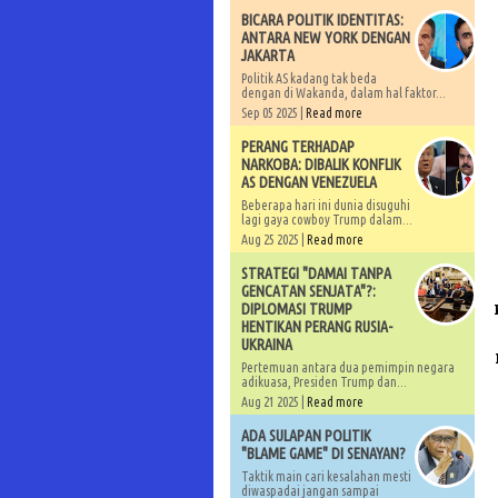
BICARA POLITIK IDENTITAS:
ANTARA NEW YORK DENGAN
JAKARTA
Politik AS kadang tak beda
dengan di Wakanda, dalam hal faktor...
Sep 05 2025 |
Read more
PERANG TERHADAP
NARKOBA: DIBALIK KONFLIK
AS DENGAN VENEZUELA
Beberapa hari ini dunia disuguhi
lagi gaya cowboy Trump dalam...
Aug 25 2025 |
Read more
STRATEGI "DAMAI TANPA
GENCATAN SENJATA"?:
DIPLOMASI TRUMP
HENTIKAN PERANG RUSIA-
UKRAINA
Pertemuan antara dua pemimpin negara
adikuasa, Presiden Trump dan...
Aug 21 2025 |
Read more
ADA SULAPAN POLITIK
"BLAME GAME" DI SENAYAN?
Taktik main cari kesalahan mesti
diwaspadai jangan sampai