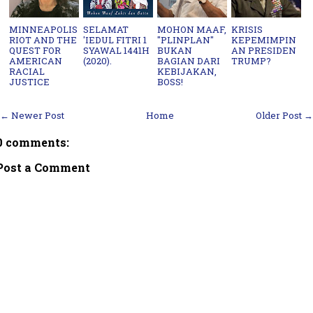
MINNEAPOLIS
SELAMAT
MOHON MAAF,
KRISIS
RIOT AND THE
'IEDUL FITRI 1
"PLINPLAN"
KEPEMIMPIN
QUEST FOR
SYAWAL 1441H
BUKAN
AN PRESIDEN
AMERICAN
(2020).
BAGIAN DARI
TRUMP?
RACIAL
KEBIJAKAN,
JUSTICE
BOSS!
← Newer Post
Home
Older Post →
0 comments:
Post a Comment