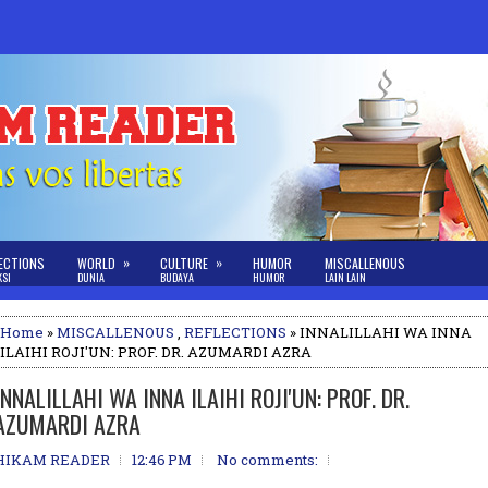
»
»
ECTIONS
WORLD
CULTURE
HUMOR
MISCALLENOUS
KSI
DUNIA
BUDAYA
HUMOR
LAIN LAIN
Home
»
MISCALLENOUS
,
REFLECTIONS
» INNALILLAHI WA INNA
ILAIHI ROJI'UN: PROF. DR. AZUMARDI AZRA
INNALILLAHI WA INNA ILAIHI ROJI'UN: PROF. DR.
AZUMARDI AZRA
HIKAM READER
12:46 PM
No comments: