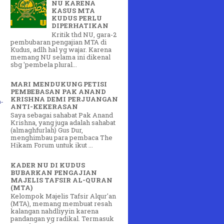
NU KARENA
KASUS MTA
KUDUS PERLU
DIPERHATIKAN
Kritik thd NU, gara-2
pembubaran pengajian MTA di
Kudus, adlh hal yg wajar. Karena
memang NU selama ini dikenal
sbg 'pembela plural...
MARI MENDUKUNG PETISI
PEMBEBASAN PAK ANAND
KRISHNA DEMI PERJUANGAN
-
ANTI-KEKERASAN
Saya sebagai sahabat Pak Anand
Krishna, yang juga adalah sahabat
(almaghfurlah) Gus Dur,
menghimbau para pembaca The
Hikam Forum untuk ikut ...
KADER NU DI KUDUS
BUBARKAN PENGAJIAN
MAJELIS TAFSIR AL-QURAN
(MTA)
Kelompok Majelis Tafsir Alqur'an
(MTA), memang membuat resah
kalangan nahdliyyin karena
pandangan yg radikal. Termasuk