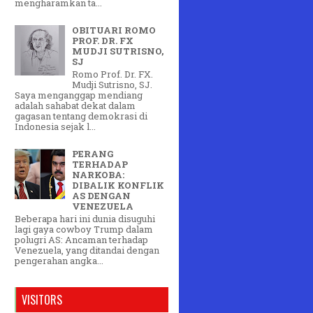
mengharamkan ta...
OBITUARI ROMO
PROF. DR. FX
MUDJI SUTRISNO,
SJ
Romo Prof. Dr. FX.
Mudji Sutrisno, SJ.
Saya menganggap mendiang
adalah sahabat dekat dalam
gagasan tentang demokrasi di
Indonesia sejak l...
PERANG
TERHADAP
NARKOBA:
DIBALIK KONFLIK
AS DENGAN
VENEZUELA
Beberapa hari ini dunia disuguhi
lagi gaya cowboy Trump dalam
polugri AS: Ancaman terhadap
Venezuela, yang ditandai dengan
pengerahan angka...
VISITORS