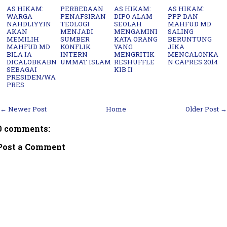
AS HIKAM:
PERBEDAAN
AS HIKAM:
AS HIKAM:
WARGA
PENAFSIRAN
DIPO ALAM
PPP DAN
NAHDLIYYIN
TEOLOGI
SEOLAH
MAHFUD MD
AKAN
MENJADI
MENGAMINI
SALING
MEMILIH
SUMBER
KATA ORANG
BERUNTUNG
MAHFUD MD
KONFLIK
YANG
JIKA
BILA IA
INTERN
MENGRITIK
MENCALONKA
DICALOBKABN
UMMAT ISLAM
RESHUFFLE
N CAPRES 2014
SEBAGAI
KIB II
PRESIDEN/WA
PRES
← Newer Post
Home
Older Post →
0 comments:
Post a Comment