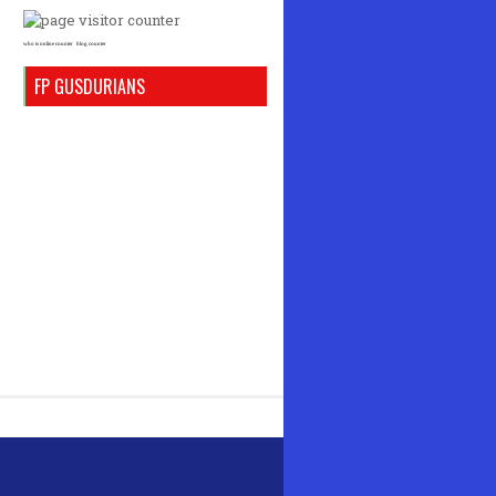
who is online counter
blog counter
FP GUSDURIANS