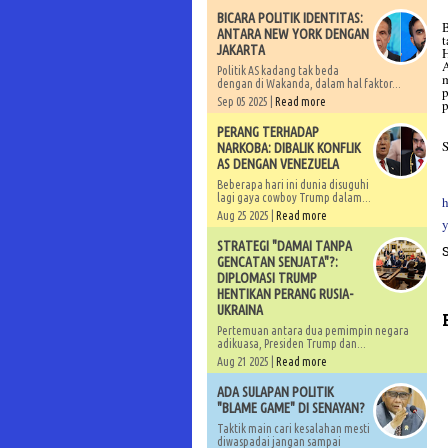
BICARA POLITIK IDENTITAS:
B
ANTARA NEW YORK DENGAN
t
JAKARTA
H
A
Politik AS kadang tak beda
m
dengan di Wakanda, dalam hal faktor...
p
Sep 05 2025 |
Read more
p
PERANG TERHADAP
S
NARKOBA: DIBALIK KONFLIK
AS DENGAN VENEZUELA
Beberapa hari ini dunia disuguhi
lagi gaya cowboy Trump dalam...
Aug 25 2025 |
Read more
STRATEGI "DAMAI TANPA
GENCATAN SENJATA"?:
DIPLOMASI TRUMP
HENTIKAN PERANG RUSIA-
UKRAINA
Pertemuan antara dua pemimpin negara
adikuasa, Presiden Trump dan...
Aug 21 2025 |
Read more
ADA SULAPAN POLITIK
"BLAME GAME" DI SENAYAN?
Taktik main cari kesalahan mesti
diwaspadai jangan sampai