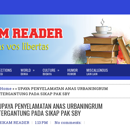
»
»
ECTIONS
WORLD
CULTURE
HUMOR
MISCALLENOUS
KSI
DUNIA
BUDAYA
HUMOR
LAIN LAIN
Home
» » UPAYA PENYELAMATAN ANAS URBANINGRUM
TERGANTUNG PADA SIKAP PAK SBY
UPAYA PENYELAMATAN ANAS URBANINGRUM
TERGANTUNG PADA SIKAP PAK SBY
HIKAM READER
1:13 PM
No comments: