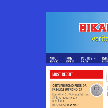
»
ABOUT
HOME
POLITICS
REFL
TENTANG
BERANDA
POLITIK
REFLE
MOST RECENT
OBITUARI ROMO PROF. DR.
FX MUDJI SUTRISNO, SJ
Romo Prof. Dr. FX. Mudji Sutrisno,
SJ. Saya menganggap
mendiang...
Dec 29 2025 |
Read more