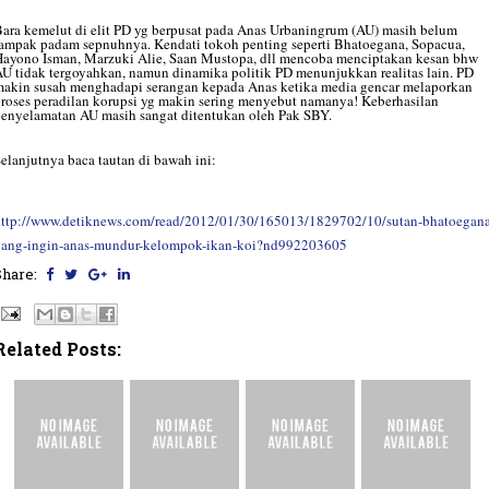
ara kemelut di elit PD yg berpusat pada Anas Urbaningrum (AU) masih belum
ampak padam sepnuhnya. Kendati tokoh penting seperti Bhatoegana, Sopacua,
ayono Isman, Marzuki Alie, Saan Mustopa, dll mencoba menciptakan kesan bhw
U tidak tergoyahkan, namun dinamika politik PD menunjukkan realitas lain. PD
akin susah menghadapi serangan kepada Anas ketika media gencar melaporkan
roses peradilan korupsi yg makin sering menyebut namanya! Keberhasilan
enyelamatan AU masih sangat ditentukan oleh Pak SBY.
elanjutnya baca tautan di bawah ini:
http://www.detiknews.com/read/2012/01/30/165013/1829702/10/sutan-bhatoegana
yang-ingin-anas-mundur-kelompok-ikan-koi?nd992203605
Share:
Related Posts: