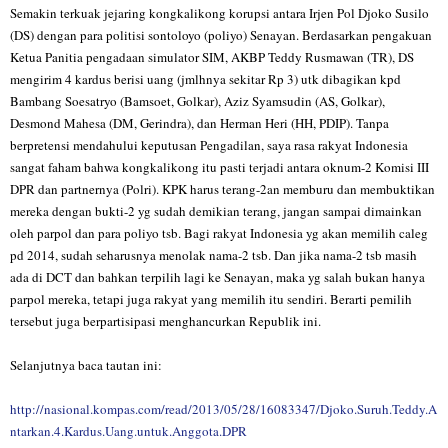
Semakin terkuak jejaring kongkalikong korupsi antara Irjen Pol Djoko Susilo
(DS) dengan para politisi sontoloyo (poliyo) Senayan. Berdasarkan pengakuan
Ketua Panitia pengadaan simulator SIM, AKBP Teddy Rusmawan (TR), DS
mengirim 4 kardus berisi uang (jmlhnya sekitar Rp 3) utk dibagikan kpd
Bambang Soesatryo (Bamsoet, Golkar), Aziz Syamsudin (AS, Golkar),
Desmond Mahesa (DM, Gerindra), dan Herman Heri (HH, PDIP). Tanpa
berpretensi mendahului keputusan Pengadilan, saya rasa rakyat Indonesia
sangat faham bahwa kongkalikong itu pasti terjadi antara oknum-2 Komisi III
DPR dan partnernya (Polri). KPK harus terang-2an memburu dan membuktikan
mereka dengan bukti-2 yg sudah demikian terang, jangan sampai dimainkan
oleh parpol dan para poliyo tsb. Bagi rakyat Indonesia yg akan memilih caleg
pd 2014, sudah seharusnya menolak nama-2 tsb. Dan jika nama-2 tsb masih
ada di DCT dan bahkan terpilih lagi ke Senayan, maka yg salah bukan hanya
parpol mereka, tetapi juga rakyat yang memilih itu sendiri. Berarti pemilih
tersebut juga berpartisipasi menghancurkan Republik ini.
Selanjutnya baca tautan ini:
http://nasional.kompas.com/read/2013/05/28/16083347/Djoko.Suruh.Teddy.A
ntarkan.4.Kardus.Uang.untuk.Anggota.DPR