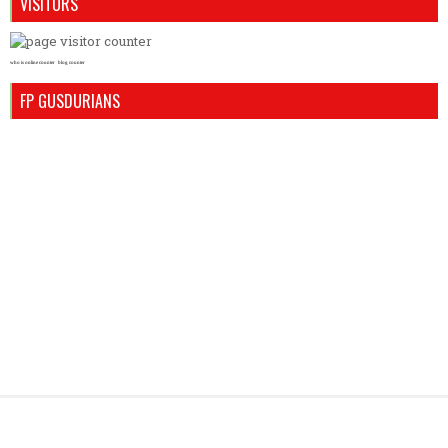
VISITORS
who is online counter
blog counter
FP GUSDURIANS