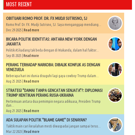
MOST RECENT
OBITUARI ROMO PROF. DR. FX MUDJI SUTRISNO, SJ
Romo Prof. Dr. FX. Mudji Sutrisno, SJ. Saya menganggap mendiang...
Dec 29 2025 |
Read more
BICARA POLITIK IDENTITAS: ANTARA NEW YORK DENGAN
JAKARTA
Politik AS kadang tak beda dengan di Wakanda, dalam hal faktor...
Sep 05 2025 |
Read more
PERANG TERHADAP NARKOBA: DIBALIK KONFLIK AS DENGAN
VENEZUELA
Beberapa hari ini dunia disuguhi lagi gaya cowboy Trump dalam...
Aug 25 2025 |
Read more
STRATEGI "DAMAI TANPA GENCATAN SENJATA"?: DIPLOMASI
TRUMP HENTIKAN PERANG RUSIA-UKRAINA
Pertemuan antara dua pemimpin negara adikuasa, Presiden Trump
dan...
Aug 21 2025 |
Read more
ADA SULAPAN POLITIK "BLAME GAME" DI SENAYAN?
Taktik main cari kesalahan mesti diwaspadai jangan sampai terus...
Mar 22 2023 |
Read more