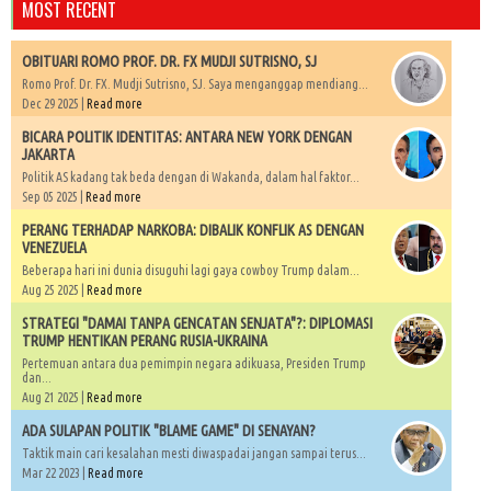
MOST RECENT
OBITUARI ROMO PROF. DR. FX MUDJI SUTRISNO, SJ
Romo Prof. Dr. FX. Mudji Sutrisno, SJ. Saya menganggap mendiang...
Dec 29 2025 |
Read more
BICARA POLITIK IDENTITAS: ANTARA NEW YORK DENGAN
JAKARTA
Politik AS kadang tak beda dengan di Wakanda, dalam hal faktor...
Sep 05 2025 |
Read more
PERANG TERHADAP NARKOBA: DIBALIK KONFLIK AS DENGAN
VENEZUELA
Beberapa hari ini dunia disuguhi lagi gaya cowboy Trump dalam...
Aug 25 2025 |
Read more
STRATEGI "DAMAI TANPA GENCATAN SENJATA"?: DIPLOMASI
TRUMP HENTIKAN PERANG RUSIA-UKRAINA
Pertemuan antara dua pemimpin negara adikuasa, Presiden Trump
dan...
Aug 21 2025 |
Read more
ADA SULAPAN POLITIK "BLAME GAME" DI SENAYAN?
Taktik main cari kesalahan mesti diwaspadai jangan sampai terus...
Mar 22 2023 |
Read more