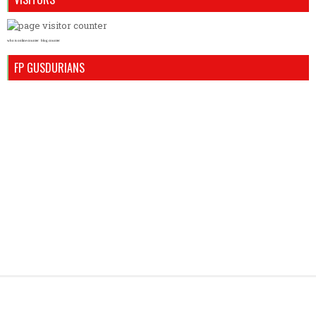
who is online counter
blog counter
FP GUSDURIANS