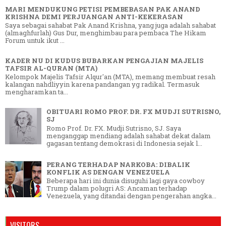
MARI MENDUKUNG PETISI PEMBEBASAN PAK ANAND
KRISHNA DEMI PERJUANGAN ANTI-KEKERASAN
Saya sebagai sahabat Pak Anand Krishna, yang juga adalah sahabat
(almaghfurlah) Gus Dur, menghimbau para pembaca The Hikam
Forum untuk ikut ...
KADER NU DI KUDUS BUBARKAN PENGAJIAN MAJELIS
TAFSIR AL-QURAN (MTA)
Kelompok Majelis Tafsir Alqur'an (MTA), memang membuat resah
kalangan nahdliyyin karena pandangan yg radikal. Termasuk
mengharamkan ta...
OBITUARI ROMO PROF. DR. FX MUDJI SUTRISNO,
SJ
Romo Prof. Dr. FX. Mudji Sutrisno, SJ. Saya
menganggap mendiang adalah sahabat dekat dalam
gagasan tentang demokrasi di Indonesia sejak l...
PERANG TERHADAP NARKOBA: DIBALIK
KONFLIK AS DENGAN VENEZUELA
Beberapa hari ini dunia disuguhi lagi gaya cowboy
Trump dalam polugri AS: Ancaman terhadap
Venezuela, yang ditandai dengan pengerahan angka...
VISITORS