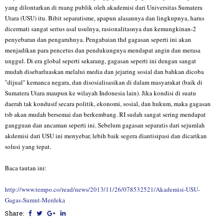
yang dilontarkan di ruang publik oleh akademisi dari Universitas Sumatera
Utara (USU) itu. Bibit separatisme, apapun alasannya dan lingkupnya, harus
dicermati sangat serius asal usulnya, rasionalitasnya dan kemungkinan-2
penyebaran dan pengaruhnya. Pengabaian thd gagasan seperti ini akan
menjadikan para pencetus dan pendukungnya mendapat angin dan merasa
unggul. Di era global seperti sekarang, gagasan seperti ini dengan sangat
mudah disebarluaskan melalui media dan jejaring sosial dan bahkan dicoba
"dijual" kemanca negara, dan disosialisasikan di dalam masyarakat (baik di
Sumatera Utara maupun ke wilayah Indonesia lain). Jika kondisi di suatu
daerah tak kondusif secara politik, ekonomi, sosial, dan hukum, maka gagasan
tsb akan mudah bersemai dan berkembang. RI sudah sangat sering mendapat
gangguan dan ancaman seperti ini. Sebelum gagasan separatis dari sejumlah
akdemisi dari USU ini menyebar, lebih baik segera diantisipasi dan dicarikan
solusi yang tepat.
Baca tautan ini:
http://www.tempo.co/read/news/2013/11/26/078532521/Akademisi-USU-
Gagas-Sumut-Merdeka
Share: