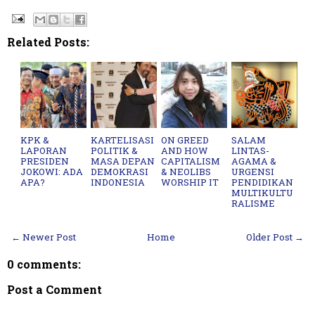
Related Posts:
KPK &
KARTELISASI
ON GREED
SALAM
LAPORAN
POLITIK &
AND HOW
LINTAS-
PRESIDEN
MASA DEPAN
CAPITALISM
AGAMA &
JOKOWI: ADA
DEMOKRASI
& NEOLIBS
URGENSI
APA?
INDONESIA
WORSHIP IT
PENDIDIKAN
MULTIKULTU
RALISME
← Newer Post
Home
Older Post →
0 comments:
Post a Comment