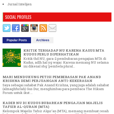
Jurnal Intelijen
SOCIAL PROFILES
Popular Posts
Archives
KRITIK TERHADAP NU KARENA KASUS MTA
KUDUS PERLU DIPERHATIKAN
Kritik thd NU, gara-2 pembubaran pengajian MTA di
Kudus, adlh hal yg wajar. Karena memang NU selama
ini dikenal sbg 'pembela plural...
MARI MENDUKUNG PETISI PEMBEBASAN PAK ANAND
KRISHNA DEMI PERJUANGAN ANTI-KEKERASAN
Saya sebagai sahabat Pak Anand Krishna, yang juga adalah sahabat
(almaghfurlah) Gus Dur, menghimbau para pembaca The Hikam
Forum untuk ikut ...
KADER NU DI KUDUS BUBARKAN PENGAJIAN MAJELIS
TAFSIR AL-QURAN (MTA)
Kelompok Majelis Tafsir Alqur'an (MTA), memang membuat resah