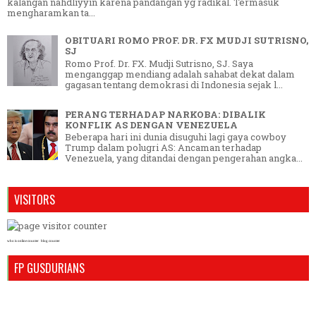
kalangan nahdliyyin karena pandangan yg radikal. Termasuk
mengharamkan ta...
OBITUARI ROMO PROF. DR. FX MUDJI SUTRISNO,
SJ
Romo Prof. Dr. FX. Mudji Sutrisno, SJ. Saya
menganggap mendiang adalah sahabat dekat dalam
gagasan tentang demokrasi di Indonesia sejak l...
PERANG TERHADAP NARKOBA: DIBALIK
KONFLIK AS DENGAN VENEZUELA
Beberapa hari ini dunia disuguhi lagi gaya cowboy
Trump dalam polugri AS: Ancaman terhadap
Venezuela, yang ditandai dengan pengerahan angka...
VISITORS
who is online counter
blog counter
FP GUSDURIANS