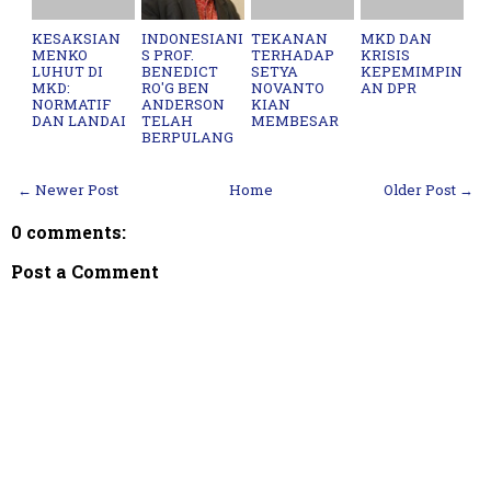
KESAKSIAN
INDONESIANI
TEKANAN
MKD DAN
MENKO
S PROF.
TERHADAP
KRISIS
LUHUT DI
BENEDICT
SETYA
KEPEMIMPIN
MKD:
RO'G BEN
NOVANTO
AN DPR
NORMATIF
ANDERSON
KIAN
DAN LANDAI
TELAH
MEMBESAR
BERPULANG
← Newer Post
Home
Older Post →
0 comments:
Post a Comment