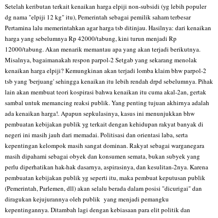
Setelah keributan terkait kenaikan harga elpiji non-subsidi (yg lebih populer
dg nama "elpiji 12 kg" itu), Pemerintah sebagai pemilik saham terbesar
Pertamina lalu memerintahkan agar harga tsb ditinjau. Hasilnya: dari kenaikan
harga yang sebelumnya Rp 42000/tabung, kini turun menjadi Rp
12000/tabung. Akan menarik memantau apa yang akan terjadi berikutnya.
Misalnya, bagaimanakah respon parpol-2 Setgab yang sekarang menolak
kenaikan harga elpiji? Kemungkinan akan terjadi lomba klaim bhw parpol-2
tsb yang 'berjuang' sehingga kenaikan itu lebih rendah drpd sebelumnya. Pihak
lain akan membuat teori kospirasi bahwa kenaikan itu cuma akal-2an, gertak
sambal untuk memancing reaksi publik. Yang penting tujuan akhirnya adalah
ada kenaikan harga!. Apapun sepkulasinya, kasus ini menunjukkan bhw
pembuatan kebijakan publik yg terkait dengan kehidupan rakyat banyak di
negeri ini masih jauh dari memadai. Politisasi dan orientasi laba, serta
kepentingan kelompok masih sangat dominan. Rakyat sebagai warganegara
masih dipahami sebagai obyek dan konsumen semata, bukan subyek yang
perlu diperhatikan hak-hak dasarnya, aspirasinya, dan kesulitan-2nya. Karena
pembuatan kebijakan publik yg seperti itu, maka pembuat keputusan publik
(Pemerintah, Parlemen, dll) akan selalu berada dalam posisi "dicurigai" dan
diragukan kejujurannya oleh publik yang menjadi pemangku
kepentingannya. Ditambah lagi dengan kebiasaan para elit politik dan