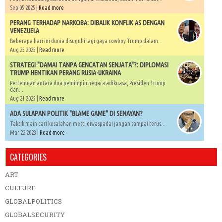
Sep 05 2025 |
Read more
PERANG TERHADAP NARKOBA: DIBALIK KONFLIK AS DENGAN
VENEZUELA
Beberapa hari ini dunia disuguhi lagi gaya cowboy Trump dalam...
Aug 25 2025 |
Read more
STRATEGI "DAMAI TANPA GENCATAN SENJATA"?: DIPLOMASI
TRUMP HENTIKAN PERANG RUSIA-UKRAINA
Pertemuan antara dua pemimpin negara adikuasa, Presiden Trump
dan...
Aug 21 2025 |
Read more
ADA SULAPAN POLITIK "BLAME GAME" DI SENAYAN?
Taktik main cari kesalahan mesti diwaspadai jangan sampai terus...
Mar 22 2023 |
Read more
CATEGORIES
ART
CULTURE
GLOBALPOLITICS
GLOBALSECURITY