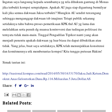
Ingatan saya langsung kepada seumbarnya yg rela dihukum gantung di Monas
jika terbukti korupsi serupiahpun. Apakah AU juga siap digantung bermilyar
kali jika semua dakwaan Jaksa terbukti? Mungkin AU sendiri tercengang
sehingga menganggap dakwaan tsb imajiner. Tetapi publik sekarang
setidaknya tahu bahwa proses pemeriksaan KPK thd AU yg lama dan
melelahkan serta penuh dg nuansa kontroversi dan tudingan politisasi itu
ternyata tidak main-main. Tinggal Pengadilan Tipikor nanti yang akan
menjadi penentu apakah dakwaan yg luar biasa itu dapat dibuktikan atau
tidak. Yang jelas, buat saya setidaknya, KPK telah menunjukkan konsitensi
dan komitmennya utk memberantas korupsi! Kita tunggu putusan Hakim!
Simak tautan ini:
http://nasional.kompas.com/read/2014/05/30/1633170/Jaksa.Jadi.Ketum.Dem
okrat.Anas.Gelontorkan.Dana.Rp.116.Miliar.dan.5.Juta.Dollar.AS
Share:
Related Posts: