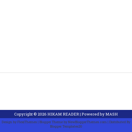
Copyright ©
2026
HIKAM READER
| Powered by
MASH
Design by
FlexiThemes
| Blogger Theme by
NewBloggerThemes.com
| Distributed By
Blogger Templates20