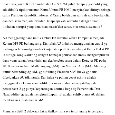
luar biasa, yakni Rp 116 miliar dan US $ 5.261 juta!. Tetapi juga motif yang
ada dibalik tipikor mantan Ketua Umum PB HMI: menyiapkan dirinya sebagai
calon Presiden Republik Indonesia! Orang boleh dan sah-sah saja bercita-cita
dan berusaha menjadi Presiden, tetapi apakah kemudian dengan suatu
tindakan korupsi yang demikian massif dan terstruktur serta sistematik?
AU menggalang dana untuk ambisi tsb dimulai ketika kompetisi menjadi
Ketum DPP PD berlangsung. Disitulah AU didakwa menggunakan cara-2 yg
melanggar hukum dg menfaatkanjabatan politiknya sebagai Ketua Fraksi PD.
Ia diduga kong-kalikong dengan berbagai perusahaan untuk mengumpulkan
dana yang sangat besar dalm rangka berebut suara dalam Kongres PD pada
2010 melawan Andi Mallarangeng (AM) dan Marzuki Alie (MA). Memang
untuk bertanding dg AM, yg didukung Presiden SBY, biaya yg harus
dikeluarkan AU tdk murah. Dan jalan yg paling cepat utk itu adalah
menggunakan kekuasaan politik utk meraup duit sebanyak-2nya dari
perusahaan-2 yg punya kepentingan kontrak kerja dg Pemerintah. Dan
Nazaruddin (yg sudah menghuni Lapas itu) adalah sohib utama AU dalam
melakukan kiprah haram tsb!
Membaca detil-2 dakwaan Jaksa tipikor tsb, saya terus terang tercengang.