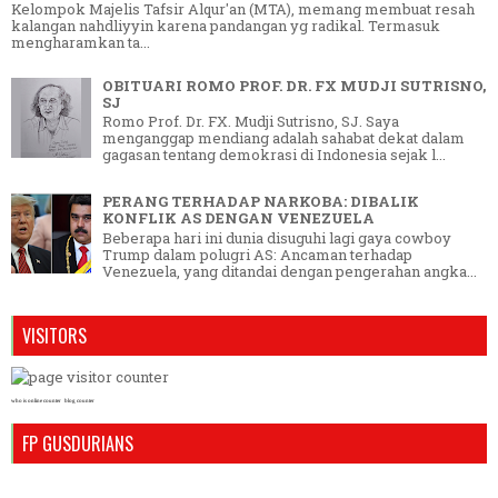
Kelompok Majelis Tafsir Alqur'an (MTA), memang membuat resah
kalangan nahdliyyin karena pandangan yg radikal. Termasuk
mengharamkan ta...
OBITUARI ROMO PROF. DR. FX MUDJI SUTRISNO,
SJ
Romo Prof. Dr. FX. Mudji Sutrisno, SJ. Saya
menganggap mendiang adalah sahabat dekat dalam
gagasan tentang demokrasi di Indonesia sejak l...
PERANG TERHADAP NARKOBA: DIBALIK
KONFLIK AS DENGAN VENEZUELA
Beberapa hari ini dunia disuguhi lagi gaya cowboy
Trump dalam polugri AS: Ancaman terhadap
Venezuela, yang ditandai dengan pengerahan angka...
VISITORS
who is online counter
blog counter
FP GUSDURIANS