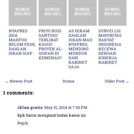
NYAPRES
PRIYO BUDI
AS HIKAM:
SURVEI LSI:
2014:
SANTOSO
DAHLAN
MAYORITAS
MAHFUD
TERLIBAT
ISKAN MAU
RAKYAT
BELUM PEDE,
KASUS
NYAPRES,
INDONESIA
DAHLAN
PROYEK AL-
MENDING
KECEWA
ISKAN SIAP
QUR'AN DI
MUNDUR
DENGAN
KEMENAG?
DARI
KINERJA
KABINET
KABINET
SAJA
← Newer Post
Home
Older Post →
1 comments:
iklan gratis
May 31, 2014 at 7:36 PM
kpk harus mengusut tuntas kasus ini
Reply