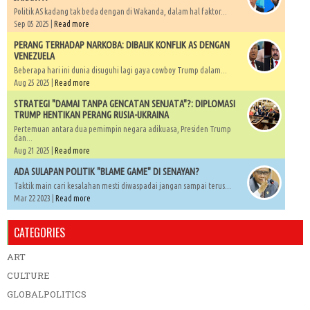
Politik AS kadang tak beda dengan di Wakanda, dalam hal faktor...
Sep 05 2025 |
Read more
PERANG TERHADAP NARKOBA: DIBALIK KONFLIK AS DENGAN
VENEZUELA
Beberapa hari ini dunia disuguhi lagi gaya cowboy Trump dalam...
Aug 25 2025 |
Read more
STRATEGI "DAMAI TANPA GENCATAN SENJATA"?: DIPLOMASI
TRUMP HENTIKAN PERANG RUSIA-UKRAINA
Pertemuan antara dua pemimpin negara adikuasa, Presiden Trump
dan...
Aug 21 2025 |
Read more
ADA SULAPAN POLITIK "BLAME GAME" DI SENAYAN?
Taktik main cari kesalahan mesti diwaspadai jangan sampai terus...
Mar 22 2023 |
Read more
CATEGORIES
ART
CULTURE
GLOBALPOLITICS