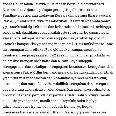
sudah ribuan tahun usianya itu. Kitab tsb berisi dialog antara Sri
Kreshna dan Arjuna di palagan perang Tegalkurusetra saat
Pandhawa berperang melawan Kurawa dlm perang Bharatayudha.
Pak AK, melalui tafsirnya, memberikan ulasan2 dan pemahaman2
yg kontekstual dg kekinian dan keberadaan kita saat ini , sehingga
relevan utk dijadikan sebagai salah satu referensi bg gagasan dan
kiprah kita sebagai pribadi dan anggota masyarakat. Aplgi dlm
konteks bangsa kita yg sedang mengalami krisis multidimensi saat
ini, renungan dan refleksi Pak AK ini akan sangat membantu
pembaca mengupayakan solusi2 kreatif, inovatif, dan produktif yg
selalu disemangati oleh nalar dan nurani. Saya sungguh
mengapreasi dan sekaligus mengagumi kesabaran, keteguhan, dan
konsistensi Pak AK dlm berjuang melawan ketidakadilan dan fitnah
yg ditujukan kepada beliau dan komunitasnya secara terstruktur,
sistematis, dan massif itu. Alhamdulillah keteguhan dan ketegaran
bagai karang itu disaksikan oleh dunia. Dan karenanya beliau tetap
produktif sebagai pemikir dan penukis. Salah satu buktinya, selain
buku Bhagavadgita ini, masih ada 10 (sepuluh) buku lagi yg
dihasilkan beliau kendati dlm sebuah kondisi yg begitu
menyesakkan secara jasmani. Bravo Pak AK yg terus berkarya