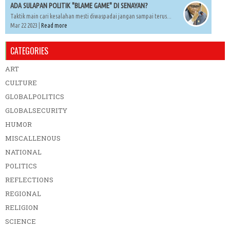
ADA SULAPAN POLITIK "BLAME GAME" DI SENAYAN?
Taktik main cari kesalahan mesti diwaspadai jangan sampai terus...
Mar 22 2023 |
Read more
CATEGORIES
ART
CULTURE
GLOBALPOLITICS
GLOBALSECURITY
HUMOR
MISCALLENOUS
NATIONAL
POLITICS
REFLECTIONS
REGIONAL
RELIGION
SCIENCE