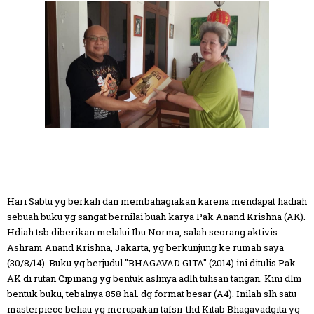
Hari Sabtu yg berkah dan membahagiakan karena mendapat hadiah
sebuah buku yg sangat bernilai buah karya Pak Anand Krishna (AK).
Hdiah tsb diberikan melalui Ibu Norma, salah seorang aktivis
Ashra
m Anand Krishna, Jakarta, yg berkunjung ke rumah saya
(30/8/14). Buku yg berjudul "BHAGAVAD GITA" (2014) ini ditulis Pak
AK di rutan Cipinang yg bentuk aslinya adlh tulisan tangan. Kini dlm
bentuk buku, tebalnya 858 hal. dg format besar (A4). Inilah slh satu
masterpiece beliau yg merupakan tafsir thd Kitab Bhagavadgita yg