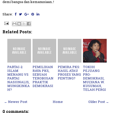
demi bangsa dan kemanusiaan..!
Share:
Related Posts:
PARTAI-2
PEMILIHAN
PEMIRA PKS:
TOKOH
ISLAM
RAYA PKS,
HASIL ATAU
PEJUANG
MENANG VS
SEBUAH
PROSES YANG
PRO-
PARTAI
TEROBOSAN
PENTING?
DEMOKRASI,
NASIONALIS,
PRAKTIK
MULYANA W.
MUNGKINKA
DEMOKRASI
KUSUMAH,
H?
TELAH PERGI
← Newer Post
Home
Older Post →
0 comments: