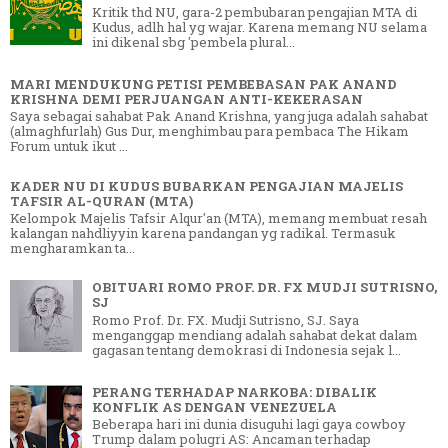
Kritik thd NU, gara-2 pembubaran pengajian MTA di
Kudus, adlh hal yg wajar. Karena memang NU selama
ini dikenal sbg 'pembela plural...
MARI MENDUKUNG PETISI PEMBEBASAN PAK ANAND
KRISHNA DEMI PERJUANGAN ANTI-KEKERASAN
Saya sebagai sahabat Pak Anand Krishna, yang juga adalah sahabat
(almaghfurlah) Gus Dur, menghimbau para pembaca The Hikam
Forum untuk ikut ...
KADER NU DI KUDUS BUBARKAN PENGAJIAN MAJELIS
TAFSIR AL-QURAN (MTA)
Kelompok Majelis Tafsir Alqur'an (MTA), memang membuat resah
kalangan nahdliyyin karena pandangan yg radikal. Termasuk
mengharamkan ta...
OBITUARI ROMO PROF. DR. FX MUDJI SUTRISNO,
SJ
Romo Prof. Dr. FX. Mudji Sutrisno, SJ. Saya
menganggap mendiang adalah sahabat dekat dalam
gagasan tentang demokrasi di Indonesia sejak l...
PERANG TERHADAP NARKOBA: DIBALIK
KONFLIK AS DENGAN VENEZUELA
Beberapa hari ini dunia disuguhi lagi gaya cowboy
Trump dalam polugri AS: Ancaman terhadap