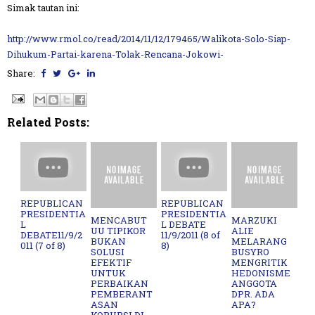
Simak tautan ini:
http://www.rmol.co/read/2014/11/12/179465/Walikota-Solo-Siap-
Dihukum-Partai-karena-Tolak-Rencana-Jokowi-
Share:
Related Posts:
REPUBLICAN
REPUBLICAN
PRESIDENTIA
PRESIDENTIA
MENCABUT
MARZUKI
L
L DEBATE
UU TIPIKOR
ALIE
DEBATE11/9/2
11/9/2011 (8 of
BUKAN
MELARANG
011 (7 of 8)
8)
SOLUSI
BUSYRO
EFEKTIF
MENGRITIK
UNTUK
HEDONISME
PERBAIKAN
ANGGOTA
PEMBERANT
DPR. ADA
ASAN
APA?
KORUPSI DI