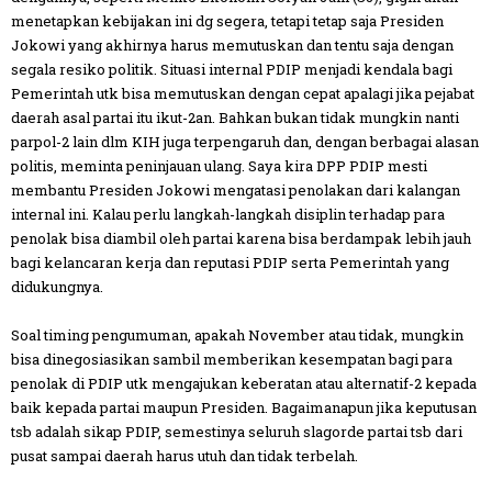
menetapkan kebijakan ini dg segera, tetapi tetap saja Presiden
Jokowi yang akhirnya harus memutuskan dan tentu saja dengan
segala resiko politik. Situasi internal PDIP menjadi kendala bagi
Pemerintah utk bisa memutuskan dengan cepat apalagi jika pejabat
daerah asal partai itu ikut-2an. Bahkan bukan tidak mungkin nanti
parpol-2 lain dlm KIH juga terpengaruh dan, dengan berbagai alasan
politis, meminta peninjauan ulang. Saya kira DPP PDIP mesti
membantu Presiden Jokowi mengatasi penolakan dari kalangan
internal ini. Kalau perlu langkah-langkah disiplin terhadap para
penolak bisa diambil oleh partai karena bisa berdampak lebih jauh
bagi kelancaran kerja dan reputasi PDIP serta Pemerintah yang
didukungnya.
Soal timing pengumuman, apakah November atau tidak, mungkin
bisa dinegosiasikan sambil memberikan kesempatan bagi para
penolak di PDIP utk mengajukan keberatan atau alternatif-2 kepada
baik kepada partai maupun Presiden. Bagaimanapun jika keputusan
tsb adalah sikap PDIP, semestinya seluruh slagorde partai tsb dari
pusat sampai daerah harus utuh dan tidak terbelah.