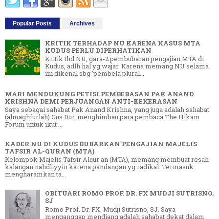
Popular Posts
Archives
KRITIK TERHADAP NU KARENA KASUS MTA
KUDUS PERLU DIPERHATIKAN
Kritik thd NU, gara-2 pembubaran pengajian MTA di
Kudus, adlh hal yg wajar. Karena memang NU selama
ini dikenal sbg 'pembela plural...
MARI MENDUKUNG PETISI PEMBEBASAN PAK ANAND
KRISHNA DEMI PERJUANGAN ANTI-KEKERASAN
Saya sebagai sahabat Pak Anand Krishna, yang juga adalah sahabat
(almaghfurlah) Gus Dur, menghimbau para pembaca The Hikam
Forum untuk ikut ...
KADER NU DI KUDUS BUBARKAN PENGAJIAN MAJELIS
TAFSIR AL-QURAN (MTA)
Kelompok Majelis Tafsir Alqur'an (MTA), memang membuat resah
kalangan nahdliyyin karena pandangan yg radikal. Termasuk
mengharamkan ta...
OBITUARI ROMO PROF. DR. FX MUDJI SUTRISNO,
SJ
Romo Prof. Dr. FX. Mudji Sutrisno, SJ. Saya
menganggap mendiang adalah sahabat dekat dalam