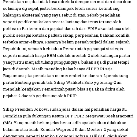
Penolakan ini jika tidak bisa dikelola dengan cermat dan dicarikan
solusinya dg cepat, justru berdampak lebih serius ketimbang
kalangan eksternal yang saya sebut di atas. Sebab penolakan
seperti yg dikemukakan secara lantang dan terus terang oleh
politisi di Parlemen dan pejabat daerah dari PDIP akan bibaca oleh
publik sebagai ketidak paduan sikap, perpecahan, bahkan konflik
terbuka antar-elitnya. Rasanya belum pernah terjadi dalam sejarah
Republik ini, sebuah kebijakan Pemerintah yg sangat strategis
seperti masalah harga BBM ditolak mentah-2 oleh kalangan partai
yang justru menjadi tulang punggungnya, bukan saja di pusat tetapi
juga di daerah. Masih mending kalau hanya di DPR RI saja.
Bagaimana jika penolakan ini merembet ke daerah-2 pendukung
partai Banteng gemuk tsb. Sikap Walikota Solo yg terang-2 an
menolak kenijakan Pemerintah pusat, bisa saja akan ditiru oleh
pejabat-2 daerah yg diusung oleh PDIP.
Sikap Presiden Jokowi sudah jelas dalam hal penaikan harga itu.
Demikian pula dukungan Ketum DPP PDIP, Megawati Soekarnoputri
(MS). Yang masih belum jelas benar adlh apakah akan dilakukan
bulan ini atau tidak. Kendati Wapres JK dan Menteri-2 yang dekat
dengannya, seperti Menko Ekonomi Sofyan Jalil (SJ), gigih akan