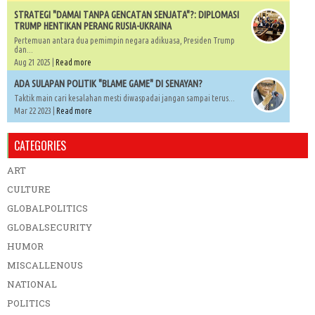
STRATEGI "DAMAI TANPA GENCATAN SENJATA"?: DIPLOMASI
TRUMP HENTIKAN PERANG RUSIA-UKRAINA
Pertemuan antara dua pemimpin negara adikuasa, Presiden Trump
dan...
Aug 21 2025 |
Read more
ADA SULAPAN POLITIK "BLAME GAME" DI SENAYAN?
Taktik main cari kesalahan mesti diwaspadai jangan sampai terus...
Mar 22 2023 |
Read more
CATEGORIES
ART
CULTURE
GLOBALPOLITICS
GLOBALSECURITY
HUMOR
MISCALLENOUS
NATIONAL
POLITICS