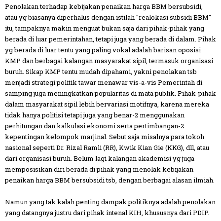
Penolakan terhadap kebijakan penaikan harga BBM bersubsidi,
atau yg biasanya diperhalus dengan istilah "realokasi subsidi BBM"
itu, tampaknya makin menguat bukan saja dari pihak-pihak yang
berada di luar pemerintahan, tetapi juga yang berada di dalam. Pihak
yg berada di luar tentu yang paling vokal adalah barisan oposisi
KMP dan berbagai kalangan masyarakat sipil, termasuk organisasi
buruh. Sikap KMP tentu mudah dipahami, yakni penolakan tsb
menjadi strategi politik tawar menawar vis-a-vis Pemerintah di
samping juga meningkatkan popularitas di mata publik. Pihak-pihak
dalam masyarakat sipil lebih bervariasi motifnya, karena mereka
tidak hanya politisi tetapi juga yang benar-2 menggunakan
perhitungan dan kalkulasi ekonomi serta pertimbangan-2
kepentingan kelompok marjinal. Sebut saja misalnya para tokoh
nasional seperti Dr. Rizal Ramli (RR), Kwik Kian Gie (KKG), dll, atau
dari organisasi buruh. Belum lagi kalangan akademisi yg juga
memposisikan diri berada di pihak yang menolak kebijakan
penaikan harga BBM bersubsidi tsb, dengan berbagai alasan ilmiah.
Namun yang tak kalah penting dampak politiknya adalah penolakan
yang datangnya justru dari pihak intenal KIH, khususnya dari PDIP.