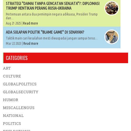
STRATEGI "DAMAI TANPA GENCATAN SENJATA"?: DIPLOMASI
TRUMP HENTIKAN PERANG RUSIA-UKRAINA
Pertemuan antara dua pemimpin negara adikuasa, Presiden Trump
dan...
Aug 21 2025 |
Read more
ADA SULAPAN POLITIK "BLAME GAME" DI SENAYAN?
Taktik main cari kesalahan mesti diwaspadai jangan sampai terus...
Mar 22 2023 |
Read more
CATEGORIES
ART
CULTURE
GLOBALPOLITICS
GLOBALSECURITY
HUMOR
MISCALLENOUS
NATIONAL
POLITICS