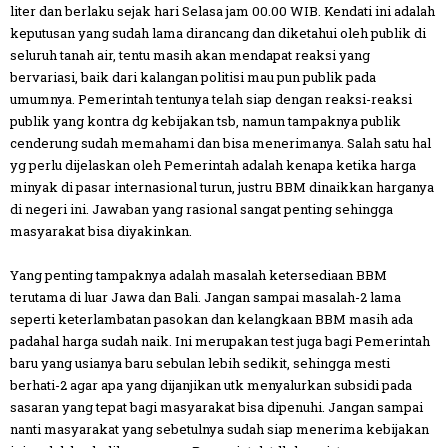
liter dan berlaku sejak hari Selasa jam 00.00 WIB. Kendati ini adalah
keputusan yang sudah lama dirancang dan diketahui oleh publik di
seluruh tanah air, tentu masih akan mendapat reaksi yang
bervariasi, baik dari kalangan politisi mau pun publik pada
umumnya. Pemerintah tentunya telah siap dengan reaksi-reaksi
publik yang kontra dg kebijakan tsb, namun tampaknya publik
cend
erung sudah memahami dan bisa menerimanya. Salah satu hal
yg perlu dijelaskan oleh Pemerintah adalah kenapa ketika harga
minyak di pasar internasional turun, justru BBM dinaikkan harganya
di negeri ini. Jawaban yang rasional sangat penting sehingga
masyarakat bisa diyakinkan.
Yang penting tampaknya adalah masalah ketersediaan BBM
terutama di luar Jawa dan Bali. Jangan sampai masalah-2 lama
seperti keterlambatan pasokan dan kelangkaan BBM masih ada
padahal harga sudah naik. Ini merupakan test juga bagi Pemerintah
baru yang usianya baru sebulan lebih sedikit, sehingga mesti
berhati-2 agar apa yang dijanjikan utk menyalurkan subsidi pada
sasaran yang tepat bagi masyarakat bisa dipenuhi. Jangan sampai
nanti masyarakat yang sebetulnya sudah siap menerima kebijakan