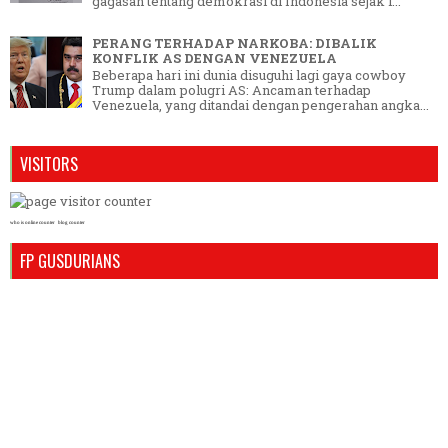
gagasan tentang demokrasi di Indonesia sejak l...
PERANG TERHADAP NARKOBA: DIBALIK
KONFLIK AS DENGAN VENEZUELA
Beberapa hari ini dunia disuguhi lagi gaya cowboy
Trump dalam polugri AS: Ancaman terhadap
Venezuela, yang ditandai dengan pengerahan angka...
VISITORS
who is online counter
blog counter
FP GUSDURIANS