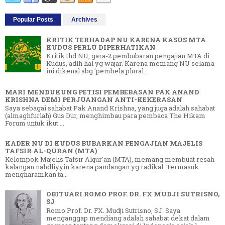
Popular Posts
Archives
KRITIK TERHADAP NU KARENA KASUS MTA
KUDUS PERLU DIPERHATIKAN
Kritik thd NU, gara-2 pembubaran pengajian MTA di
Kudus, adlh hal yg wajar. Karena memang NU selama
ini dikenal sbg 'pembela plural...
MARI MENDUKUNG PETISI PEMBEBASAN PAK ANAND
KRISHNA DEMI PERJUANGAN ANTI-KEKERASAN
Saya sebagai sahabat Pak Anand Krishna, yang juga adalah sahabat
(almaghfurlah) Gus Dur, menghimbau para pembaca The Hikam
Forum untuk ikut ...
KADER NU DI KUDUS BUBARKAN PENGAJIAN MAJELIS
TAFSIR AL-QURAN (MTA)
Kelompok Majelis Tafsir Alqur'an (MTA), memang membuat resah
kalangan nahdliyyin karena pandangan yg radikal. Termasuk
mengharamkan ta...
OBITUARI ROMO PROF. DR. FX MUDJI SUTRISNO,
SJ
Romo Prof. Dr. FX. Mudji Sutrisno, SJ. Saya
menganggap mendiang adalah sahabat dekat dalam