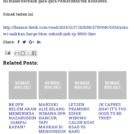
ini malah berbalik gara-gara Pemerintah tdk konsisten.
Simak tautan ini:
http://finance.detik.com/read/2014/11/17/211658/2750940/1034/joko
wi-naikkan-harga-bbm-subsidi-jadi-rp-8500-liter
Share:
Related Posts:
BK DPR
MARZUKI
LETJEN
JK CAPRES
BELUM AKAN
ALIE BILANG
PRAMONO
2014? IT'S TOO
MEMERIKSA
WIBAWA DPR
EDHIE
GOOD TO BE
NAZARUDDIN
HANCUR,
WIBOWO
TRUE!!
: SAMPAI
TAPI
CALON KUAT
KAPAN?
MAUKAH DI
KSAD YG
MENGUNDUR
BARU