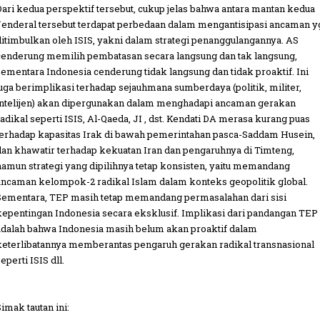
Dari kedua perspektif tersebut, cukup jelas bahwa antara mantan kedua
Jenderal tersebut terdapat perbedaan dalam mengantisipasi ancaman y
ditimbulkan oleh ISIS, yakni dalam strategi penanggulangannya. AS
cenderung memilih pembatasan secara langsung dan tak langsung,
sementara Indonesia cenderung tidak langsung dan tidak proaktif. Ini
juga berimplikasi terhadap sejauhmana sumberdaya (politik, militer,
intelijen) akan dipergunakan dalam menghadapi ancaman gerakan
radikal seperti ISIS, Al-Qaeda, JI , dst. Kendati DA merasa kurang puas
terhadap kapasitas Irak di bawah pemerintahan pasca-Saddam Husein,
dan khawatir terhadap kekuatan Iran dan pengaruhnya di Timteng,
namun strategi yang dipilihnya tetap konsisten, yaitu memandang
ancaman kelompok-2 radikal Islam dalam konteks geopolitik global.
Sementara, TEP masih tetap memandang permasalahan dari sisi
kepentingan Indonesia secara eksklusif. Implikasi dari pandangan TEP
adalah bahwa Indonesia masih belum akan proaktif dalam
keterlibatannya memberantas pengaruh gerakan radikal transnasional
eperti ISIS dll.
Simak tautan ini: