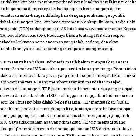
Setidaknya kita bisa membuat perbandingan kualitas pemikiran merek
dan bagaimana dampaknya terhadap kiprah kedua negara dalam
percaturan antar-bangsa dihadapkan dengan perubahan geopolitik
global. Dari negeri kita, kita baca statemen Menkopulhukam, Tedjo Edhi
Purdijanto (TEP) sedangkan dari AS kita baca wawancara mantan Kepal
CIA, David Petraeus (DP). Keduanya bicara tentang ISIS dan respon
terhadap kekuatan serta ancaman yang telah, sedang, dan akan
ditimbulkannya terkait kepentingan negara masing-masing.
TEP menyatakan bahwa Indonesia masih belum menyatakan secara
terang-2an bahwa ISIS adalah organisasi terlarang sehingga Pemerintah
tidak bisa membuat kebijakan yang efektif seperti menjatuhkan sanksi
bagi warganegara RI yang membantu seperti mendaftar menjadi
relawan di luar negeri. TEP justru melihat bahwa mereka yang menjadi
relawan dan direkrut oleh ISIS, sehingga meninggalkan Indonesia dan
pergi ke Timteng, bisa diajak bekerjasama. TEP mengatakan: "Kalau
mereka mau bekerja sama dengan kita, tentunya mereka bisa menjadi
tulang punggung kita untuk memberantas atau mengurangi pengaruh
ISIS." Saya tidak paham apa yang dimaksud TEP dg 'menjadi tulang
punggung' pemberantasan dan penanggulangan ISIS dan pengaruhnya
itu. Tetapi secara implisit, statemen TEP menunjukkan bahwa RI masih