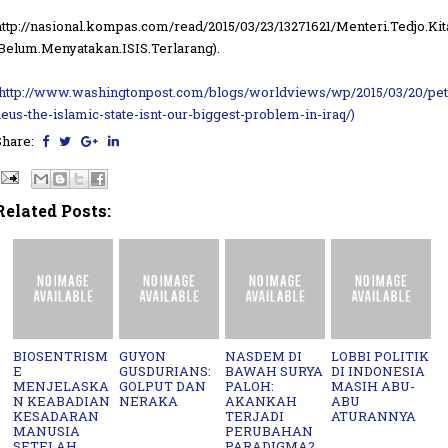
http://nasional.kompas.com/read/2015/03/23/13271621/Menteri.Tedjo.Kit
.Belum.Menyatakan.ISIS.Terlarang).
http://www.washingtonpost.com/blogs/worldviews/wp/2015/03/20/pet
aeus-the-islamic-state-isnt-our-biggest-problem-in-iraq/)
Share:
Related Posts:
BIOSENTRISM
GUYON
NASDEM DI
LOBBI POLITIK
E
GUSDURIANS:
BAWAH SURYA
DI INDONESIA
MENJELASKA
GOLPUT DAN
PALOH:
MASIH ABU-
N KEABADIAN
NERAKA
AKANKAH
ABU
KESADARAN
TERJADI
ATURANNYA
MANUSIA
PERUBAHAN
SETELAH
PARADIGMA?