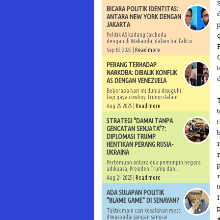
BICARA POLITIK IDENTITAS:
ANTARA NEW YORK DENGAN
JAKARTA
Politik AS kadang tak beda
dengan di Wakanda, dalam hal faktor...
Sep 05 2025 |
Read more
PERANG TERHADAP
NARKOBA: DIBALIK KONFLIK
AS DENGAN VENEZUELA
Beberapa hari ini dunia disuguhi
lagi gaya cowboy Trump dalam...
Aug 25 2025 |
Read more
STRATEGI "DAMAI TANPA
GENCATAN SENJATA"?:
DIPLOMASI TRUMP
HENTIKAN PERANG RUSIA-
UKRAINA
Pertemuan antara dua pemimpin negara
adikuasa, Presiden Trump dan...
Aug 21 2025 |
Read more
ADA SULAPAN POLITIK
"BLAME GAME" DI SENAYAN?
Taktik main cari kesalahan mesti
diwaspadai jangan sampai