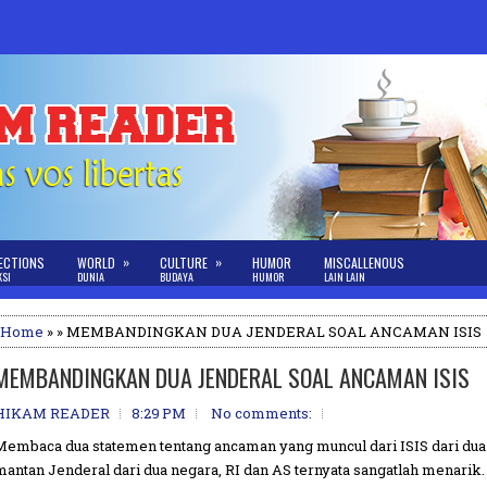
»
»
ECTIONS
WORLD
CULTURE
HUMOR
MISCALLENOUS
KSI
DUNIA
BUDAYA
HUMOR
LAIN LAIN
Home
» » MEMBANDINGKAN DUA JENDERAL SOAL ANCAMAN ISIS
MEMBANDINGKAN DUA JENDERAL SOAL ANCAMAN ISIS
HIKAM READER
8:29 PM
No comments:
Membaca dua statemen tentang ancaman yang muncul dari ISIS dari dua
mantan Jenderal dari dua negara, RI dan AS ternyata sangatlah menarik.