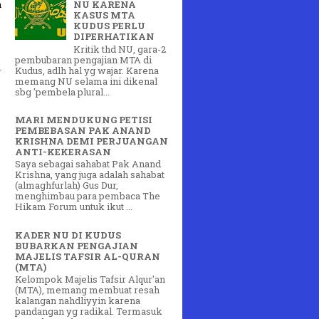
a
NU KARENA
KASUS MTA
KUDUS PERLU
DIPERHATIKAN
Kritik thd NU, gara-2
pembubaran pengajian MTA di
a
Kudus, adlh hal yg wajar. Karena
memang NU selama ini dikenal
sbg 'pembela plural...
MARI MENDUKUNG PETISI
PEMBEBASAN PAK ANAND
KRISHNA DEMI PERJUANGAN
ANTI-KEKERASAN
Saya sebagai sahabat Pak Anand
Krishna, yang juga adalah sahabat
(almaghfurlah) Gus Dur,
menghimbau para pembaca The
Hikam Forum untuk ikut ...
KADER NU DI KUDUS
BUBARKAN PENGAJIAN
MAJELIS TAFSIR AL-QURAN
(MTA)
Kelompok Majelis Tafsir Alqur'an
(MTA), memang membuat resah
kalangan nahdliyyin karena
pandangan yg radikal. Termasuk