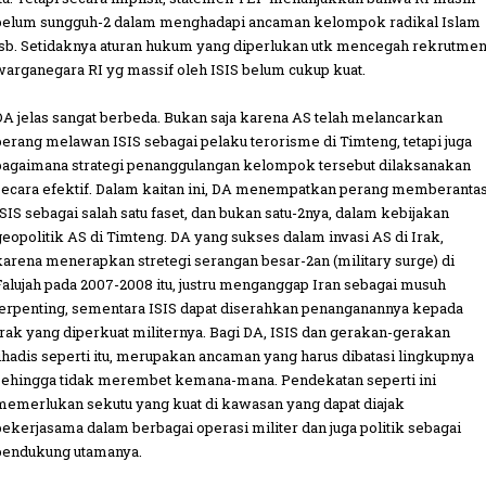
belum sungguh-2 dalam menghadapi ancaman kelompok radikal Islam
tsb. Setidaknya aturan hukum yang diperlukan utk mencegah rekrutme
warganegara RI yg massif oleh ISIS belum cukup kuat.
DA jelas sangat berbeda. Bukan saja karena AS telah melancarkan
perang melawan ISIS sebagai pelaku terorisme di Timteng, tetapi juga
bagaimana strategi penanggulangan kelompok tersebut dilaksanakan
secara efektif. Dalam kaitan ini, DA menempatkan perang memberanta
ISIS sebagai salah satu faset, dan bukan satu-2nya, dalam kebijakan
geopolitik AS di Timteng. DA yang sukses dalam invasi AS di Irak,
karena menerapkan stretegi serangan besar-2an (military surge) di
Falujah pada 2007-2008 itu, justru menganggap Iran sebagai musuh
terpenting, sementara ISIS dapat diserahkan penanganannya kepada
Irak yang diperkuat militernya. Bagi DA, ISIS dan gerakan-gerakan
jihadis seperti itu, merupakan ancaman yang harus dibatasi lingkupnya
sehingga tidak merembet kemana-mana. Pendekatan seperti ini
memerlukan sekutu yang kuat di kawasan yang dapat diajak
bekerjasama dalam berbagai operasi militer dan juga politik sebagai
pendukung utamanya.