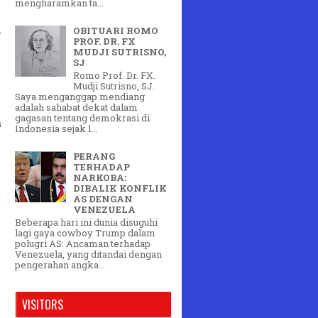
mengharamkan ta...
n
OBITUARI ROMO
PROF. DR. FX
MUDJI SUTRISNO,
SJ
Romo Prof. Dr. FX.
Mudji Sutrisno, SJ.
Saya menganggap mendiang
adalah sahabat dekat dalam
gagasan tentang demokrasi di
s
Indonesia sejak l...
PERANG
TERHADAP
NARKOBA:
DIBALIK KONFLIK
AS DENGAN
VENEZUELA
Beberapa hari ini dunia disuguhi
lagi gaya cowboy Trump dalam
polugri AS: Ancaman terhadap
Venezuela, yang ditandai dengan
pengerahan angka...
VISITORS