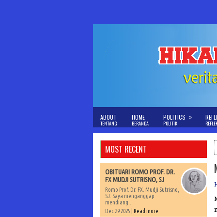
»
ABOUT
HOME
POLITICS
REFL
TENTANG
BERANDA
POLITIK
REFLE
MOST RECENT
OBITUARI ROMO PROF. DR.
FX MUDJI SUTRISNO, SJ
Romo Prof. Dr. FX. Mudji Sutrisno,
SJ. Saya menganggap
mendiang...
Dec 29 2025 |
Read more