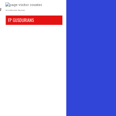
g
who is online counter
blog counter
FP GUSDURIANS