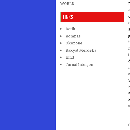
WORLD
LINKS
Detik
Kompas
Okezone
Rakyat Merdeka
Infid
Jurnal Intelijen
s