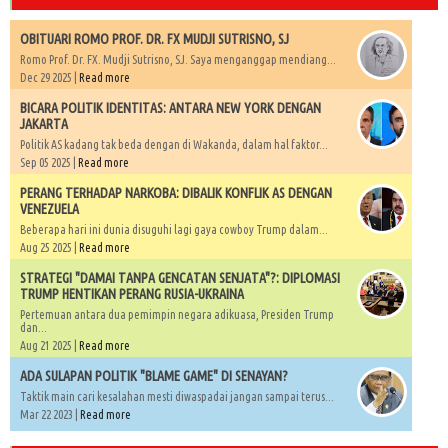
OBITUARI ROMO PROF. DR. FX MUDJI SUTRISNO, SJ
Romo Prof. Dr. FX. Mudji Sutrisno, SJ. Saya menganggap mendiang...
Dec 29 2025 |
Read more
BICARA POLITIK IDENTITAS: ANTARA NEW YORK DENGAN
JAKARTA
Politik AS kadang tak beda dengan di Wakanda, dalam hal faktor...
Sep 05 2025 |
Read more
PERANG TERHADAP NARKOBA: DIBALIK KONFLIK AS DENGAN
VENEZUELA
Beberapa hari ini dunia disuguhi lagi gaya cowboy Trump dalam...
Aug 25 2025 |
Read more
STRATEGI "DAMAI TANPA GENCATAN SENJATA"?: DIPLOMASI
TRUMP HENTIKAN PERANG RUSIA-UKRAINA
Pertemuan antara dua pemimpin negara adikuasa, Presiden Trump
dan...
Aug 21 2025 |
Read more
ADA SULAPAN POLITIK "BLAME GAME" DI SENAYAN?
Taktik main cari kesalahan mesti diwaspadai jangan sampai terus...
Mar 22 2023 |
Read more