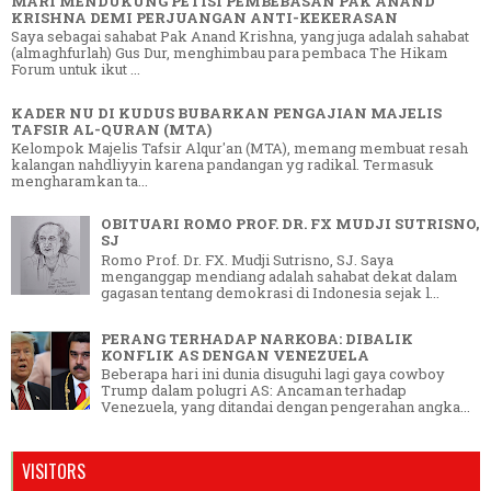
MARI MENDUKUNG PETISI PEMBEBASAN PAK ANAND
KRISHNA DEMI PERJUANGAN ANTI-KEKERASAN
Saya sebagai sahabat Pak Anand Krishna, yang juga adalah sahabat
(almaghfurlah) Gus Dur, menghimbau para pembaca The Hikam
Forum untuk ikut ...
KADER NU DI KUDUS BUBARKAN PENGAJIAN MAJELIS
TAFSIR AL-QURAN (MTA)
Kelompok Majelis Tafsir Alqur'an (MTA), memang membuat resah
kalangan nahdliyyin karena pandangan yg radikal. Termasuk
mengharamkan ta...
OBITUARI ROMO PROF. DR. FX MUDJI SUTRISNO,
SJ
Romo Prof. Dr. FX. Mudji Sutrisno, SJ. Saya
menganggap mendiang adalah sahabat dekat dalam
gagasan tentang demokrasi di Indonesia sejak l...
PERANG TERHADAP NARKOBA: DIBALIK
KONFLIK AS DENGAN VENEZUELA
Beberapa hari ini dunia disuguhi lagi gaya cowboy
Trump dalam polugri AS: Ancaman terhadap
Venezuela, yang ditandai dengan pengerahan angka...
VISITORS