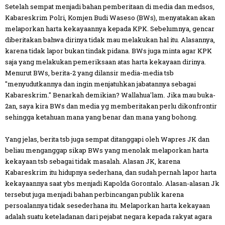
Setelah sempat menjadi bahan pemberitaan di media dan medsos,
Kabareskrim Polri, Komjen Budi Waseso (BWs), menyatakan akan
melaporkan harta kekayaannya kepada KPK. Sebelumnya, gencar
diberitakan bahwa dirinya tidak mau melakukan hal itu. Alasannya,
karena tidak lapor bukan tindak pidana. BWs juga minta agar KPK
saja yang melakukan pemeriksaan atas harta kekayaan dirinya.
Menurut BWs, berita-2 yang dilansir media-media tsb
"menyudutkannya dan ingin menjatuhkan jabatannya sebagai
Kabareskrim." Benarkah demikian? Wallahua'lam. Jika mau buka-
2an, saya kira BWs dan media yg memberitakan perlu dikonfrontir
sehingga ketahuan mana yang benar dan mana yang bohong.
Yang jelas, berita tsb juga sempat ditanggapi oleh Wapres JK dan
beliau menganggap sikap BWs yang menolak melaporkan harta
kekayaan tsb sebagai tidak masalah. Alasan JK, karena
Kabareskrim itu hidupnya sederhana, dan sudah pernah lapor harta
kekayaannya saat ybs menjadi Kapolda Gorontalo. Alasan-alasan Jk
tersebut juga menjadi bahan perbincangan publik karena
persoalannya tidak sesederhana itu. Melaporkan harta kekayaan
adalah suatu keteladanan dari pejabat negara kepada rakyat agara