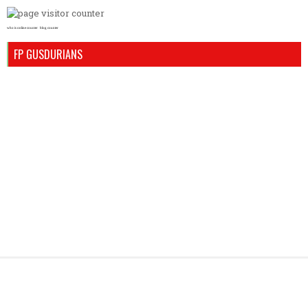
who is online counter
blog counter
FP GUSDURIANS