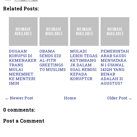
Related Posts:
DUGAAN
OBAMA
MULADI
PEMERINTAH
KORUPSI DI
SENDS EID
LEBIH TEGAS
ARAB SAUDI
KEMENAKER
AL-FITR
KETIMBANG
MENYATAKA
TRANS
GREETINGS
JK DALAM
N 1 SYAWAL
MULAI
TO MUSLIMS
SOAL REMISI
1432H YANG
MEREMBET
KEPADA
BENAR
KE MENTERI
KORUPTOR
ADALAH 31
IMIN
AGUSTUS?
← Newer Post
Home
Older Post →
0 comments:
Post a Comment