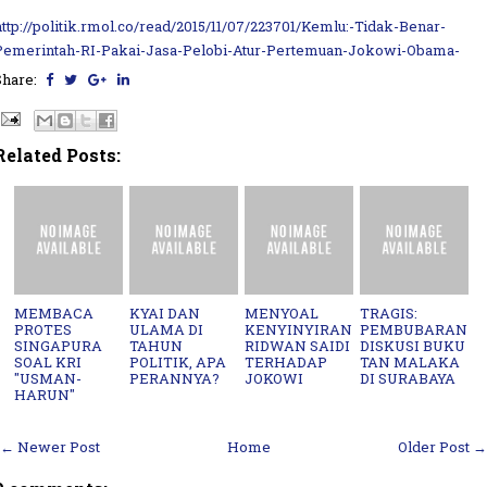
http://politik.rmol.co/read/2015/11/07/223701/Kemlu:-Tidak-Benar-
Pemerintah-RI-Pakai-Jasa-Pelobi-Atur-Pertemuan-Jokowi-Obama-
Share:
Related Posts:
MEMBACA
KYAI DAN
MENYOAL
TRAGIS:
PROTES
ULAMA DI
KENYINYIRAN
PEMBUBARAN
SINGAPURA
TAHUN
RIDWAN SAIDI
DISKUSI BUKU
SOAL KRI
POLITIK, APA
TERHADAP
TAN MALAKA
"USMAN-
PERANNYA?
JOKOWI
DI SURABAYA
HARUN"
← Newer Post
Home
Older Post →