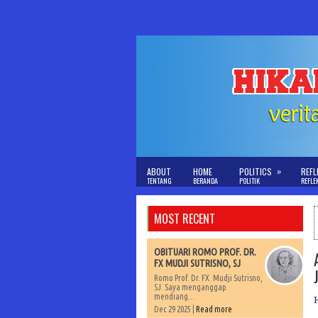
»
ABOUT
HOME
POLITICS
REFL
TENTANG
BERANDA
POLITIK
REFLE
MOST RECENT
OBITUARI ROMO PROF. DR.
FX MUDJI SUTRISNO, SJ
Romo Prof. Dr. FX. Mudji Sutrisno,
SJ. Saya menganggap
mendiang...
Dec 29 2025 |
Read more