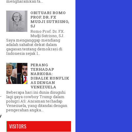
mengharamkan ta...
OBITUARI ROMO
PROF. DR. FX
MUDJI SUTRISNO,
SJ
Romo Prof. Dr. FX.
Mudji Sutrisno, SJ.
Saya menganggap mendiang
adalah sahabat dekat dalam
gagasan tentang demokrasi di
Indonesia sejak l...
PERANG
TERHADAP
NARKOBA:
DIBALIK KONFLIK
AS DENGAN
VENEZUELA
Beberapa hari ini dunia disuguhi
-
lagi gaya cowboy Trump dalam
polugri AS: Ancaman terhadap
Venezuela, yang ditandai dengan
pengerahan angka...
y
VISITORS