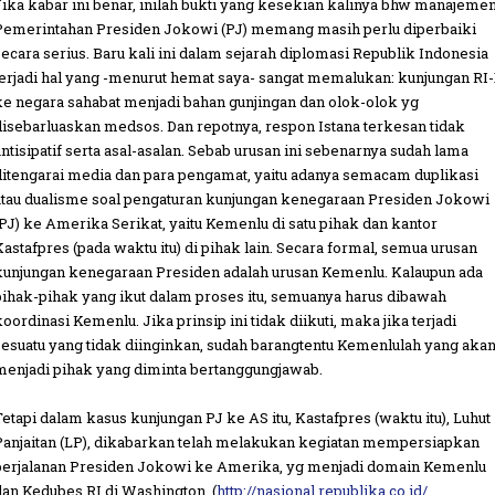
Jika kabar ini benar, inilah bukti yang kesekian kalinya bhw manajeme
Pemerintahan Presiden Jokowi (PJ) memang masih perlu diperbaiki
secara serius. Baru kali ini dalam sejarah diplomasi Republik Indonesia
terjadi hal yang -menurut hemat saya- sangat memalukan: kunjungan RI-
ke negara sahabat menjadi bahan gunjingan dan olok-olok yg
disebarluaskan medsos. Dan repotnya, respon Istana terkesan tidak
antisipatif serta asal-asalan. Sebab urusan ini sebenarnya sudah lama
ditengarai media dan para pengamat, yaitu adanya semacam duplikasi
atau dualisme soal pengaturan kunjungan kenegaraan Presiden Jokowi
(PJ) ke Amerika Serikat, yaitu Kemenlu di satu pihak dan kantor
Kastafpres (pada waktu itu) di pihak lain. Secara formal, semua urusan
kunjungan kenegaraan Presiden adalah urusan Kemenlu. Kalaupun ada
pihak-pihak yang ikut dalam proses itu, semuanya harus dibawah
koordinasi Kemenlu. Jika prinsip ini tidak diikuti, maka jika terjadi
sesuatu yang tidak diinginkan, sudah barangtentu Kemenlulah yang aka
menjadi pihak yang diminta bertanggungjawab.
Tetapi dalam kasus kunjungan PJ ke AS itu, Kastafpres (waktu itu), Luhut
Panjaitan (LP), dikabarkan telah melakukan kegiatan mempersiapkan
perjalanan Presiden Jokowi ke Amerika, yg menjadi domain Kemenlu
dan Kedubes RI di Washington. (
http://nasional.republika.co.id/