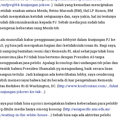
…/nxfpvg354-kunjungan-jokow…
). Inilah yang kemudian menciptakan
ketidak-enakan antara Menlu, Retno Marsudi (RM), thd LP. Konon, RM
sudah menyatakan ketidak setujuannya dan, saya yakin, hal ini tentunya
sudah dikomunikasikan kepada PJ. Sebab media pun sudah tahu
mengenai keberatan sang Menlu tsb.
Lalu muncullah kabar penggunaan jasa lobbyist dalam kunjungan PJ ke
AS, yg bisa jadi merupakan bagian dari ketidaksinkronan itu. Bagi saya,
di samping bantahan resmi dari Kemenlu RI, akal sehat juga tidak bisa
menerima jika PJ tidak bisa bertemu dengan Presiden AS tanpa
menggunakan jasa pelobi. Apalagi kronologi dari undangan tsb jelas dan
otentik bahwa Presiden Obamalah yg mengundang, baik secara lisan
maupun tertulis. Jadi kalaupun ada keterlibatan lobby, saya cenderung
lebih memercayai bahwa hal itu berada di luar pengetahuan Kemenlu
atau Kedubes Ri di Washington, DC. (
http://www.konfrontasi.com/…/luhut
kunjungan-jokowi-ke-tak-…
)
Saya pun tidak bisa a priori mengatakan bahwa keberadaan para pelobb
yg ditulis media hanya omong kosong. (
http://asiapacific.anu.edu.au/
…/waiting-in-the-white-house-…
) Sebab bisa saja ada aktivitas pelobi