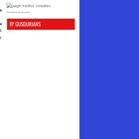
a
who is online counter
blog counter
FP GUSDURIANS
a
t
s