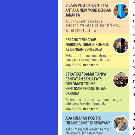
BICARA POLITIK IDENTITAS:
ANTARA NEW YORK DENGAN
JAKARTA
Politik AS kadang tak beda
dengan di Wakanda, dalam hal faktor...
Sep 05 2025 |
Read more
PERANG TERHADAP
NARKOBA: DIBALIK KONFLIK
AS DENGAN VENEZUELA
Beberapa hari ini dunia disuguhi
lagi gaya cowboy Trump dalam...
Aug 25 2025 |
Read more
STRATEGI "DAMAI TANPA
GENCATAN SENJATA"?:
DIPLOMASI TRUMP
HENTIKAN PERANG RUSIA-
UKRAINA
Pertemuan antara dua pemimpin negara
adikuasa, Presiden Trump dan...
Aug 21 2025 |
Read more
ADA SULAPAN POLITIK
"BLAME GAME" DI SENAYAN?
Taktik main cari kesalahan mesti
diwaspadai jangan sampai