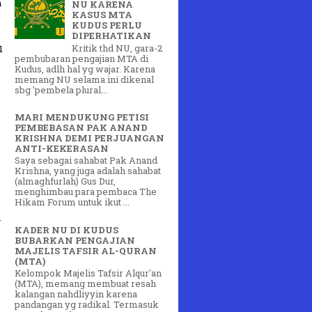
n
NU KARENA
KASUS MTA
KUDUS PERLU
DIPERHATIKAN
Kritik thd NU, gara-2
1
pembubaran pengajian MTA di
Kudus, adlh hal yg wajar. Karena
memang NU selama ini dikenal
sbg 'pembela plural...
MARI MENDUKUNG PETISI
PEMBEBASAN PAK ANAND
KRISHNA DEMI PERJUANGAN
ANTI-KEKERASAN
Saya sebagai sahabat Pak Anand
Krishna, yang juga adalah sahabat
(almaghfurlah) Gus Dur,
menghimbau para pembaca The
Hikam Forum untuk ikut ...
n
KADER NU DI KUDUS
BUBARKAN PENGAJIAN
MAJELIS TAFSIR AL-QURAN
(MTA)
Kelompok Majelis Tafsir Alqur'an
(MTA), memang membuat resah
kalangan nahdliyyin karena
pandangan yg radikal. Termasuk