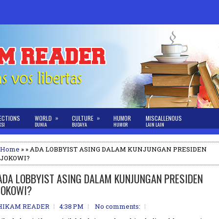
»
»
ECTIONS
WORLD
CULTURE
HUMOR
MISCALLENOUS
KSI
DUNIA
BUDAYA
HUMOR
LAIN LAIN
Home
» » ADA LOBBYIST ASING DALAM KUNJUNGAN PRESIDEN
JOKOWI?
ADA LOBBYIST ASING DALAM KUNJUNGAN PRESIDEN
JOKOWI?
HIKAM READER
4:38 PM
No comments: