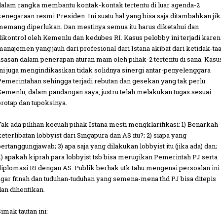
dalam rangka membantu kontak-kontak tertentu di luar agenda-2
kenegaraan resmi Presiden. Ini suatu hal yang bisa saja ditambahkan jik
memang diperlukan. Dan mestinya semua itu harus diketahui dan
dikontrol oleh Kemenlu dan kedubes RI. Kasus pelobby ini terjadi karen
manajemen yang jauh dari profesional dari Istana akibat dari ketidak-taa
asasan dalam penerapan aturan main oleh pihak-2 tertentu di sana. Kasu
ini juga mengindikasikan tidak solidnya sinergi antar-penyelenggara
Pemerintahan sehingga terjadi rebutan dan gesekan yang tak perlu.
Kemenlu, dalam pandangan saya, justru telah melakukan tugas sesuai
protap dan tupoksinya.
Tak ada pilihan kecuali pihak Istana mesti mengklarifikasi: 1) Benarkah
keterlibatan lobbyist dari Singapura dan AS itu?; 2) siapa yang
bertanggungjawab; 3) apa saja yang dilakukan lobbyist itu (jika ada) dan;
4) apakah kiprah para lobbyist tsb bisa merugikan Pemerintah PJ serta
diplomasi RI dengan AS. Publik berhak utk tahu mengenai persoalan ini
agar fitnah dan tuduhan-tuduhan yang semena-mena thd PJ bisa ditepis
dan dihentikan.
Simak tautan ini: