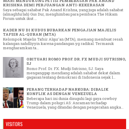
MARI MENDUKUNG PETISI PEMBEBASAN PAK ANAND
KRISHNA DEMI PERJUANGAN ANTI-KEKERASAN
Saya sebagai sahabat Pak Anand Krishna, yang juga adalah sahabat
(almaghfurlah) Gus Dur, menghimbau para pembaca The Hikam
Forum untuk ikut ...
KADER NU DI KUDUS BUBARKAN PENGAJIAN MAJELIS
TAFSIR AL-QURAN (MTA)
Kelompok Majelis Tafsir Alqur'an (MTA), memang membuat resah
kalangan nahdliyyin karena pandangan yg radikal. Termasuk
mengharamkan ta...
OBITUARI ROMO PROF. DR. FX MUDJI SUTRISNO,
SJ
Romo Prof. Dr. FX. Mudji Sutrisno, SJ. Saya
menganggap mendiang adalah sahabat dekat dalam
gagasan tentang demokrasi di Indonesia sejak l...
PERANG TERHADAP NARKOBA: DIBALIK
KONFLIK AS DENGAN VENEZUELA
Beberapa hari ini dunia disuguhi lagi gaya cowboy
Trump dalam polugri AS: Ancaman terhadap
Venezuela, yang ditandai dengan pengerahan angka...
VISITORS