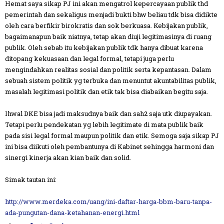
Hemat saya sikap PJ ini akan mengatrol kepercayaan publik thd
pemerintah dan sekaligus menjadi bukti bhw beliau tdk bisa didikte
oleh cara berfikir birokratis dan sok berkuasa. Kebijakan publik,
bagaimanapun baik niatnya, tetap akan diuji legitimasinya di ruang
publik. Oleh sebab itu kebijakan publik tdk hanya dibuat karena
ditopang kekuasaan dan legal formal, tetapi juga perlu
mengindahkan realitas sosial dan politik serta kepantasan. Dalam
sebuah sistem politik yg terbuka dan menuntut akuntabilitas publik,
masalah legitimasi politik dan etik tak bisa diabaikan begitu saja.
Ihwal DKE bisa jadi maksudnya baik dan sah2 saja utk diupayakan.
Tetapi perlu pendekatan yg lebih legitimate di mata publik baik
pada sisi legal formal maupun politik dan etik. Semoga saja sikap PJ
ini bisa diikuti oleh pembantunya di Kabinet sehingga harmoni dan
sinergi kinerja akan kian baik dan solid.
Simak tautan ini:
http://www.merdeka.com/uang/ini-daftar-harga-bbm-baru-tanpa-
ada-pungutan-dana-ketahanan-energi.html