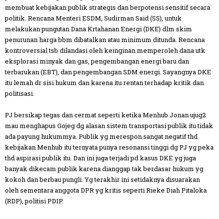
membuat kebijakan publik strategis dan berpotensi sensitif secara
politik. Rencana Menteri ESDM, Sudirman Said (SS), untuk
melakukan pungutan Dana Krtahanan Energi (DKE) dlm skim
penurunan harga bbm dibatalkan atau minimum ditunda. Rencana
kontroversial tsb dilandasi oleh keinginan memperoleh dana utk
eksplorasi minyak dan gas, pengembangan energi baru dan
terbarukan (EBT), dan pengembangan SDM energi. Sayangnya DKE
itu lemah dr sisi hukum dan karena itu rentan terhadap kritik dan
politisasi.
PJ bersikap tegas dan cermat seperti ketika Menhub Jonan ujug2
mau menghapus Gojeg dg alasan sistem transportasi publik itu tidak
ada payung hukummya. Publik yg merespon sangat negatif thd
kebijakan Menhub itu ternyata punya resonansi tinggi dg PJ yg peka
thd aspirasi publik itu. Dan ini juga terjadi pd kasus DKE yg juga
banyak dikecam publik karena dianggap tak berdasar hukum yg
kokoh dan berbau pungli. Yg terakhir ini setidaknya disuarakan
oleh sementara anggota DPR yg kritis seperti Rieke Diah Pitaloka
(RDP), politisi PDIP.