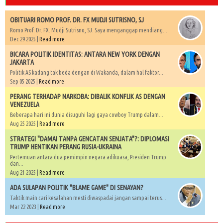
OBITUARI ROMO PROF. DR. FX MUDJI SUTRISNO, SJ
Romo Prof. Dr. FX. Mudji Sutrisno, SJ. Saya menganggap mendiang...
Dec 29 2025 |
Read more
BICARA POLITIK IDENTITAS: ANTARA NEW YORK DENGAN
JAKARTA
Politik AS kadang tak beda dengan di Wakanda, dalam hal faktor...
Sep 05 2025 |
Read more
PERANG TERHADAP NARKOBA: DIBALIK KONFLIK AS DENGAN
VENEZUELA
Beberapa hari ini dunia disuguhi lagi gaya cowboy Trump dalam...
Aug 25 2025 |
Read more
STRATEGI "DAMAI TANPA GENCATAN SENJATA"?: DIPLOMASI
TRUMP HENTIKAN PERANG RUSIA-UKRAINA
Pertemuan antara dua pemimpin negara adikuasa, Presiden Trump
dan...
Aug 21 2025 |
Read more
ADA SULAPAN POLITIK "BLAME GAME" DI SENAYAN?
Taktik main cari kesalahan mesti diwaspadai jangan sampai terus...
Mar 22 2023 |
Read more