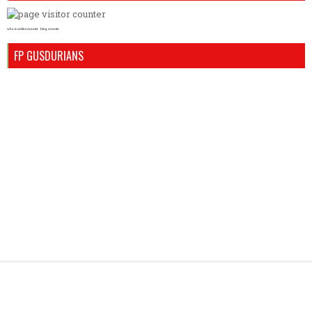
who is online counter
blog counter
FP GUSDURIANS