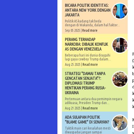
BICARA POLITIK IDENTITAS:
ANTARA NEW YORK DENGAN
JAKARTA
Politik AS kadang tak beda
dengan di Wakanda, dalam hal faktor...
Sep 05 2025 |
Read more
PERANG TERHADAP
NARKOBA: DIBALIK KONFLIK
AS DENGAN VENEZUELA
Beberapa hari ini dunia disuguhi
lagi gaya cowboy Trump dalam...
Aug 25 2025 |
Read more
STRATEGI "DAMAI TANPA
GENCATAN SENJATA"?:
DIPLOMASI TRUMP
HENTIKAN PERANG RUSIA-
UKRAINA
Pertemuan antara dua pemimpin negara
adikuasa, Presiden Trump dan...
Aug 21 2025 |
Read more
ADA SULAPAN POLITIK
"BLAME GAME" DI SENAYAN?
Taktik main cari kesalahan mesti
diwaspadai jangan sampai