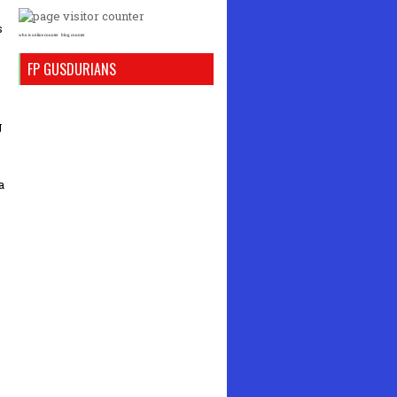
s
who is online counter
blog counter
FP GUSDURIANS
g
a