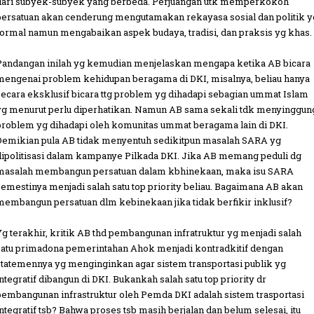
dari subyek-subyek yang berbeda. Perjuangan utk memperkokoh
persatuan akan cenderung mengutamakan rekayasa sosial dan politik y
formal namun mengabaikan aspek budaya, tradisi, dan praksis yg khas.
Pandangan inilah yg kemudian menjelaskan mengapa ketika AB bicara
mengenai problem kehidupan beragama di DKI, misalnya, beliau hanya
secara eksklusif bicara ttg problem yg dihadapi sebagian ummat Islam
yg menurut perlu diperhatikan. Namun AB sama sekali tdk menyinggun
problem yg dihadapi oleh komunitas ummat beragama lain di DKI.
Demikian pula AB tidak menyentuh sedikitpun masalah SARA yg
dipolitisasi dalam kampanye Pilkada DKI. Jika AB memang peduli dg
masalah membangun persatuan dalam kbhinekaan, maka isu SARA
semestinya menjadi salah satu top priority beliau. Bagaimana AB akan
membangun persatuan dlm kebinekaan jika tidak berfikir inklusif?
Yg terakhir, kritik AB thd pembangunan infratruktur yg menjadi salah
satu primadona pemerintahan Ahok menjadi kontradkitif dengan
statemennya yg menginginkan agar sistem transportasi publik yg
integratif dibangun di DKI. Bukankah salah satu top priority dr
pembangunan infrastruktur oleh Pemda DKI adalah sistem trasportasi
integratif tsb? Bahwa proses tsb masih berjalan dan belum selesai, itu