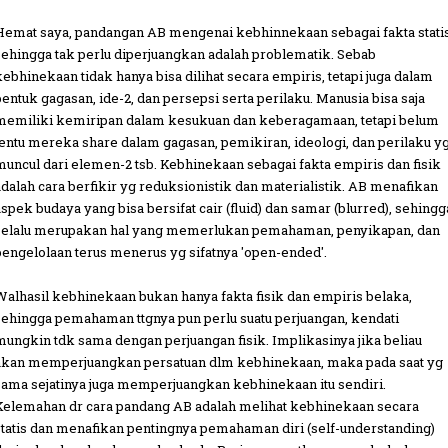
Hemat saya, pandangan AB mengenai kebhinnekaan sebagai fakta stati
sehingga tak perlu diperjuangkan adalah problematik. Sebab
kebhinekaan tidak hanya bisa dilihat secara empiris, tetapi juga dalam
bentuk gagasan, ide-2, dan persepsi serta perilaku. Manusia bisa saja
memiliki kemiripan dalam kesukuan dan keberagamaan, tetapi belum
tentu mereka share dalam gagasan, pemikiran, ideologi, dan perilaku y
muncul dari elemen-2 tsb. Kebhinekaan sebagai fakta empiris dan fisik
adalah cara berfikir yg reduksionistik dan materialistik. AB menafikan
aspek budaya yang bisa bersifat cair (fluid) dan samar (blurred), sehingg
selalu merupakan hal yang memerlukan pemahaman, penyikapan, dan
pengelolaan terus menerus yg sifatnya 'open-ended'.
Walhasil kebhinekaan bukan hanya fakta fisik dan empiris belaka,
sehingga pemahaman ttgnya pun perlu suatu perjuangan, kendati
mungkin tdk sama dengan perjuangan fisik. Implikasinya jika beliau
akan memperjuangkan persatuan dlm kebhinekaan, maka pada saat yg
sama sejatinya juga memperjuangkan kebhinekaan itu sendiri.
Kelemahan dr cara pandang AB adalah melihat kebhinekaan secara
statis dan menafikan pentingnya pemahaman diri (self-understanding)