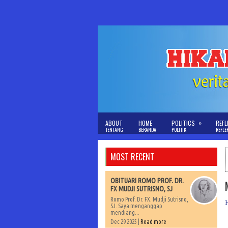
»
ABOUT
HOME
POLITICS
REFL
TENTANG
BERANDA
POLITIK
REFLE
MOST RECENT
OBITUARI ROMO PROF. DR.
FX MUDJI SUTRISNO, SJ
Romo Prof. Dr. FX. Mudji Sutrisno,
SJ. Saya menganggap
mendiang...
Dec 29 2025 |
Read more