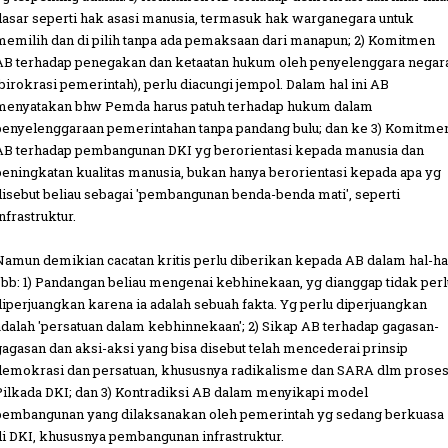
dasar seperti hak asasi manusia, termasuk hak warganegara untuk
memilih dan di pilih tanpa ada pemaksaan dari manapun; 2) Komitmen
AB terhadap penegakan dan ketaatan hukum oleh penyelenggara negar
(birokrasi pemerintah), perlu diacungi jempol. Dalam hal ini AB
menyatakan bhw Pemda harus patuh terhadap hukum dalam
penyelenggaraan pemerintahan tanpa pandang bulu; dan ke 3) Komitme
AB terhadap pembangunan DKI yg berorientasi kepada manusia dan
peningkatan kualitas manusia, bukan hanya berorientasi kepada apa yg
disebut beliau sebagai 'pembangunan benda-benda mati', seperti
nfrastruktur.
Namun demikian cacatan kritis perlu diberikan kepada AB dalam hal-ha
sbb: 1) Pandangan beliau mengenai kebhinekaan, yg dianggap tidak perl
diperjuangkan karena ia adalah sebuah fakta. Yg perlu diperjuangkan
adalah 'persatuan dalam kebhinnekaan'; 2) Sikap AB terhadap gagasan-
gagasan dan aksi-aksi yang bisa disebut telah mencederai prinsip
demokrasi dan persatuan, khususnya radikalisme dan SARA dlm prose
Pilkada DKI; dan 3) Kontradiksi AB dalam menyikapi model
pembangunan yang dilaksanakan oleh pemerintah yg sedang berkuasa
di DKI, khususnya pembangunan infrastruktur.