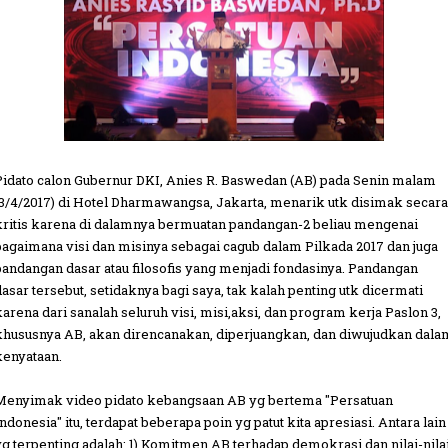
Pidato calon Gubernur DKI, Anies R. Baswedan (AB) pada Senin malam
(3/4/2017) di Hotel Dharmawangsa, Jakarta, menarik utk disimak secara
kritis karena di dalamnya bermuatan pandangan-2 beliau mengenai
bagaimana visi dan misinya sebagai cagub dalam Pilkada 2017 dan juga
pandangan dasar atau filosofis yang menjadi fondasinya. Pandangan
dasar tersebut, setidaknya bagi saya, tak kalah penting utk dicermati
karena dari sanalah seluruh visi, misi,aksi, dan program kerja Paslon 3,
khususnya AB, akan direncanakan, diperjuangkan, dan diwujudkan dala
kenyataan.
Menyimak video pidato kebangsaan AB yg bertema "Persatuan
Indonesia" itu, terdapat beberapa poin yg patut kita apresiasi. Antara lain
yg terpenting adalah: 1) Komitmen AB terhadap demokrasi dan nilai-nila