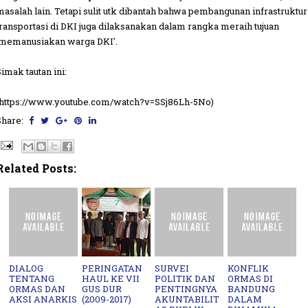
masalah lain. Tetapi sulit utk dibantah bahwa pembangunan infrastruktur
transportasi di DKI juga dilaksanakan dalam rangka meraih tujuan
'memanusiakan warga DKI'.
Simak tautan ini:
(https://www.youtube.com/watch?v=SSj86Lh-5No)
Share:
Related Posts:
DIALOG
PERINGATAN
SURVEI
KONFLIK
TENTANG
HAUL KE VII
POLITIK DAN
ORMAS DI
ORMAS DAN
GUS DUR
PENTINGNYA
BANDUNG
AKSI ANARKIS
(2009-2017)
AKUNTABILIT
DALAM