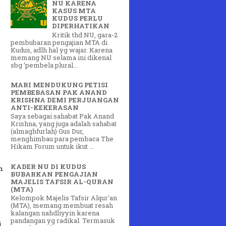
NU KARENA
KASUS MTA
KUDUS PERLU
DIPERHATIKAN
Kritik thd NU, gara-2
pembubaran pengajian MTA di
Kudus, adlh hal yg wajar. Karena
memang NU selama ini dikenal
sbg 'pembela plural...
MARI MENDUKUNG PETISI
PEMBEBASAN PAK ANAND
KRISHNA DEMI PERJUANGAN
ANTI-KEKERASAN
Saya sebagai sahabat Pak Anand
Krishna, yang juga adalah sahabat
(almaghfurlah) Gus Dur,
menghimbau para pembaca The
Hikam Forum untuk ikut ...
KADER NU DI KUDUS
m
BUBARKAN PENGAJIAN
MAJELIS TAFSIR AL-QURAN
(MTA)
Kelompok Majelis Tafsir Alqur'an
(MTA), memang membuat resah
kalangan nahdliyyin karena
pandangan yg radikal. Termasuk
i