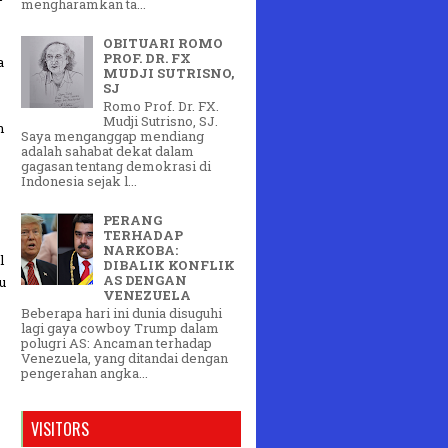
mengharamkan ta...
OBITUARI ROMO
PROF. DR. FX
a
MUDJI SUTRISNO,
SJ
Romo Prof. Dr. FX.
Mudji Sutrisno, SJ.
n
Saya menganggap mendiang
adalah sahabat dekat dalam
gagasan tentang demokrasi di
Indonesia sejak l...
PERANG
TERHADAP
NARKOBA:
l
DIBALIK KONFLIK
AS DENGAN
u
VENEZUELA
Beberapa hari ini dunia disuguhi
lagi gaya cowboy Trump dalam
polugri AS: Ancaman terhadap
Venezuela, yang ditandai dengan
s
pengerahan angka...
VISITORS