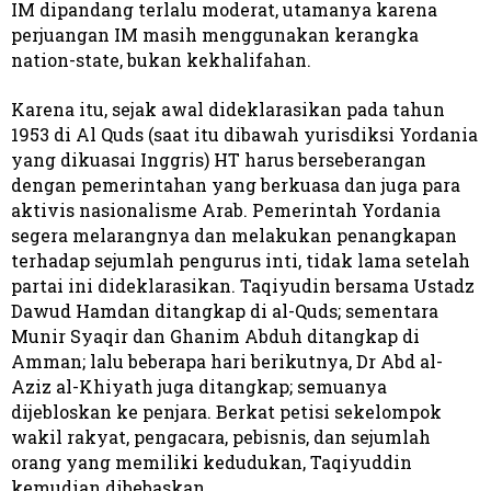
IM dipandang terlalu moderat, utamanya karena
perjuangan IM masih menggunakan kerangka
nation-state, bukan kekhalifahan.
Karena itu, sejak awal dideklarasikan pada tahun
1953 di Al Quds (saat itu dibawah yurisdiksi Yordania
yang dikuasai Inggris) HT harus berseberangan
dengan pemerintahan yang berkuasa dan juga para
aktivis nasionalisme Arab. Pemerintah Yordania
segera melarangnya dan melakukan penangkapan
terhadap sejumlah pengurus inti, tidak lama setelah
partai ini dideklarasikan. Taqiyudin bersama Ustadz
Dawud Hamdan ditangkap di al-Quds; sementara
Munir Syaqir dan Ghanim Abduh ditangkap di
Amman; lalu beberapa hari berikutnya, Dr Abd al-
Aziz al-Khiyath juga ditangkap; semuanya
dijebloskan ke penjara. Berkat petisi sekelompok
wakil rakyat, pengacara, pebisnis, dan sejumlah
orang yang memiliki kedudukan, Taqiyuddin
kemudian dibebaskan.