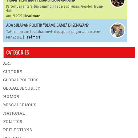
Pertemuan antara dua pemimpin negara adikuasa, Presiden Trump
dan...
Aug 21 2025 |
Read more
ADA SULAPAN POLITIK "BLAME GAME" DI SENAYAN?
Taktik main cari kesalahan mesti diwaspadai jangan sampai terus...
Mar 22 2023 |
Read more
CATEGORIES
ART
CULTURE
GLOBALPOLITICS
GLOBALSECURITY
HUMOR
MISCALLENOUS
NATIONAL
POLITICS
REFLECTIONS
REGIONAL