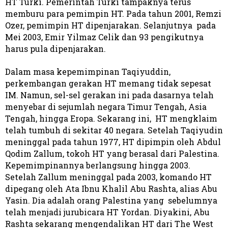
HT Turki. Pemerintah Turki tampaknya terus
memburu para pemimpin HT. Pada tahun 2001, Remzi
Ozer, pemimpin HT dipenjarakan. Selanjutnya pada
Mei 2003, Emir Yilmaz Celik dan 93 pengikutnya
harus pula dipenjarakan.
Dalam masa kepemimpinan Taqiyuddin,
perkembangan gerakan HT memang tidak sepesat
IM. Namun, sel-sel gerakan ini pada dasarnya telah
menyebar di sejumlah negara Timur Tengah, Asia
Tengah, hingga Eropa. Sekarang ini, HT mengklaim
telah tumbuh di sekitar 40 negara. Setelah Taqiyudin
meninggal pada tahun 1977, HT dipimpin oleh Abdul
Qodim Zallum, tokoh HT yang berasal dari Palestina.
Kepemimpinannya berlangsung hingga 2003.
Setelah Zallum meninggal pada 2003, komando HT
dipegang oleh Ata Ibnu Khalil Abu Rashta, alias Abu
Yasin. Dia adalah orang Palestina yang sebelumnya
telah menjadi jurubicara HT Yordan. Diyakini, Abu
Rashta sekarang mengendalikan HT dari The West