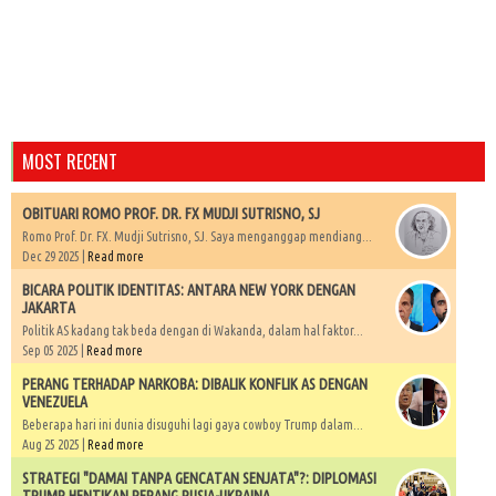
MOST RECENT
OBITUARI ROMO PROF. DR. FX MUDJI SUTRISNO, SJ
Romo Prof. Dr. FX. Mudji Sutrisno, SJ. Saya menganggap mendiang...
Dec 29 2025 |
Read more
BICARA POLITIK IDENTITAS: ANTARA NEW YORK DENGAN
JAKARTA
Politik AS kadang tak beda dengan di Wakanda, dalam hal faktor...
Sep 05 2025 |
Read more
PERANG TERHADAP NARKOBA: DIBALIK KONFLIK AS DENGAN
VENEZUELA
Beberapa hari ini dunia disuguhi lagi gaya cowboy Trump dalam...
Aug 25 2025 |
Read more
STRATEGI "DAMAI TANPA GENCATAN SENJATA"?: DIPLOMASI
TRUMP HENTIKAN PERANG RUSIA-UKRAINA