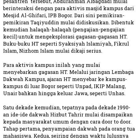
pesantren tersebut, Abdurahman Albagdadi mulai
berinteraksi dengan para aktivis masjid kampus dari
Mesjid Al-Ghifari, IPB Bogor. Dari sini pemikiran-
pemikiran Taqiyuddin mulai didiskusikan. Dibentuk
kemudian halaqah-halaqah (pengajian-pengajian
kecil) untuk mengeksplorasi gagasan-gagasan HT.
Buku-buku HT seperti Syaksiyah Islamiyah, Fikrul
Islam, Nizhom Islam mulai dikaji serius.
Para aktivis kampus inilah yang mulai
menyebarkan gagasan HT. Melalui jaringan Lembaga
Dakwah Kampus, ajaran HT menyebar ke kampus-
kampus di luar Bogor seperti Unpad, IKIP Malang,
Unair bahkan hingga keluar Jawa, seperti Unhas.
Satu dekade kemudian, tepatnya pada dekade 1990-
an ide-ide dakwah Hizbut Tahrir mulai disampaikan
kepada masyarakat umum dengan cara door to door.
Tahap pertama, penyampaian dakwah pada orang tua
mahasiswa. Kedua, seiring dengan waktu lulusnya