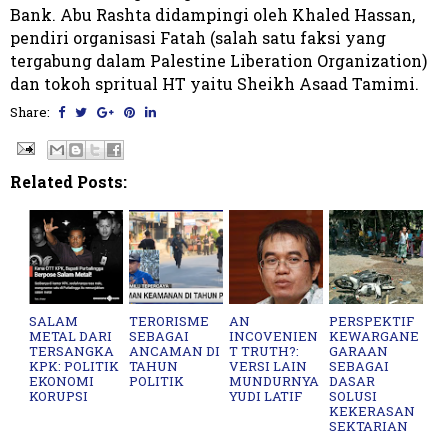
Bank. Abu Rashta didampingi oleh Khaled Hassan,
pendiri organisasi Fatah (salah satu faksi yang
tergabung dalam Palestine Liberation Organization)
dan tokoh spritual HT yaitu Sheikh Asaad Tamimi.
Share:
Related Posts:
SALAM
TERORISME
AN
PERSPEKTIF
METAL DARI
SEBAGAI
INCOVENIEN
KEWARGANE
TERSANGKA
ANCAMAN DI
T TRUTH?:
GARAAN
KPK: POLITIK
TAHUN
VERSI LAIN
SEBAGAI
EKONOMI
POLITIK
MUNDURNYA
DASAR
KORUPSI
YUDI LATIF
SOLUSI
KEKERASAN
SEKTARIAN