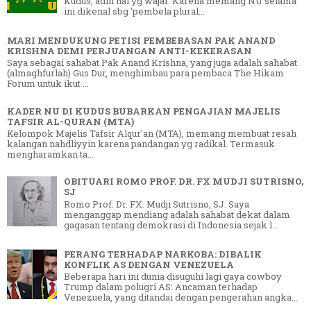
Kudus, adlh hal yg wajar. Karena memang NU selama
ini dikenal sbg 'pembela plural...
MARI MENDUKUNG PETISI PEMBEBASAN PAK ANAND
KRISHNA DEMI PERJUANGAN ANTI-KEKERASAN
Saya sebagai sahabat Pak Anand Krishna, yang juga adalah sahabat
(almaghfurlah) Gus Dur, menghimbau para pembaca The Hikam
Forum untuk ikut ...
KADER NU DI KUDUS BUBARKAN PENGAJIAN MAJELIS
TAFSIR AL-QURAN (MTA)
Kelompok Majelis Tafsir Alqur'an (MTA), memang membuat resah
kalangan nahdliyyin karena pandangan yg radikal. Termasuk
mengharamkan ta...
OBITUARI ROMO PROF. DR. FX MUDJI SUTRISNO,
SJ
Romo Prof. Dr. FX. Mudji Sutrisno, SJ. Saya
menganggap mendiang adalah sahabat dekat dalam
gagasan tentang demokrasi di Indonesia sejak l...
PERANG TERHADAP NARKOBA: DIBALIK
KONFLIK AS DENGAN VENEZUELA
Beberapa hari ini dunia disuguhi lagi gaya cowboy
Trump dalam polugri AS: Ancaman terhadap
Venezuela, yang ditandai dengan pengerahan angka...