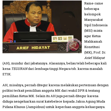
Rame-rame
beberapa
kelompok
Masyarakat
Sipil Indonesia
(MSI) minta
agar Ketua
Mahkamah
Konstitusi
(MK), Prof. Dr.
Arief Hidayat
(AH), mundur dari jabatannya. Alasannya, beliau telah beberapa kali
kena
TEGURAN
dari lembaga tinggi Negara tsb. karena masalah
ETIK.
AH, misalnya, pernah ditegur karena melakukan pertemuan dengan
politisi terkait pemilihan anggota MK dari wakil DPR & tentang
pemilihan Ketua MK. Selain itu AH juga pernah ditegur karena
diduga nengeluarkan surat katebelece kepada Jaksa Agung Muda
Pidana Khusus (Jampidsus) untuk keperluan anggota keluarganya.