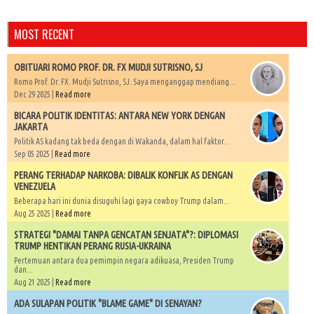
MOST RECENT
OBITUARI ROMO PROF. DR. FX MUDJI SUTRISNO, SJ
Romo Prof. Dr. FX. Mudji Sutrisno, SJ. Saya menganggap mendiang...
Dec 29 2025 |
Read more
BICARA POLITIK IDENTITAS: ANTARA NEW YORK DENGAN
JAKARTA
Politik AS kadang tak beda dengan di Wakanda, dalam hal faktor...
Sep 05 2025 |
Read more
PERANG TERHADAP NARKOBA: DIBALIK KONFLIK AS DENGAN
VENEZUELA
Beberapa hari ini dunia disuguhi lagi gaya cowboy Trump dalam...
Aug 25 2025 |
Read more
STRATEGI "DAMAI TANPA GENCATAN SENJATA"?: DIPLOMASI
TRUMP HENTIKAN PERANG RUSIA-UKRAINA
Pertemuan antara dua pemimpin negara adikuasa, Presiden Trump
dan...
Aug 21 2025 |
Read more
ADA SULAPAN POLITIK "BLAME GAME" DI SENAYAN?