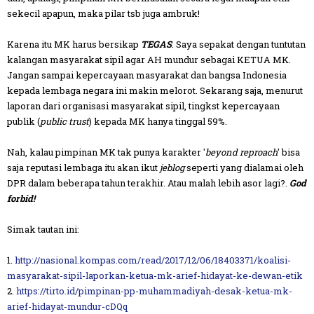
sekecil apapun, maka pilar tsb juga ambruk!
Karena itu MK harus bersikap
TEGAS
. Saya sepakat dengan tuntutan
kalangan masyarakat sipil agar AH mundur sebagai KETUA MK.
Jangan sampai kepercayaan masyarakat dan bangsa Indonesia
kepada lembaga negara ini makin melorot. Sekarang saja, menurut
laporan dari organisasi masyarakat sipil, tingkst kepercayaan
publik (
public trust
) kepada MK hanya tinggal 59%.
Nah, kalau pimpinan MK tak punya karakter '
beyond reproach
' bisa
saja reputasi lembaga itu akan ikut
jeblog
seperti yang dialamai oleh
DPR dalam beberapa tahun terakhir. Atau malah lebih asor lagi?.
God
forbid!
Simak tautan ini:
1.
http://nasional.kompas.com/read/2017/12/06/18403371/koalisi-
masyarakat-sipil-laporkan-ketua-mk-arief-hidayat-ke-dewan-etik
2.
https://tirto.id/pimpinan-pp-muhammadiyah-desak-ketua-mk-
arief-hidayat-mundur-cDQq