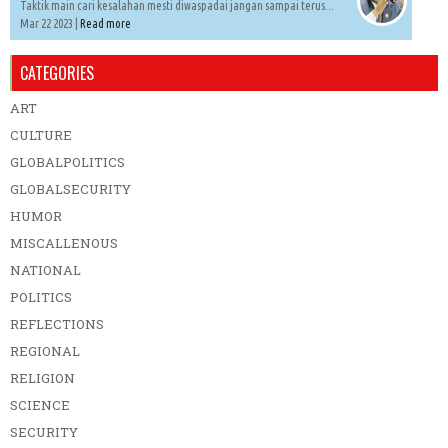
Taktik main cari kesalahan mesti diwaspadai jangan sampai terus...
Mar 22 2023 |
Read more
CATEGORIES
ART
CULTURE
GLOBALPOLITICS
GLOBALSECURITY
HUMOR
MISCALLENOUS
NATIONAL
POLITICS
REFLECTIONS
REGIONAL
RELIGION
SCIENCE
SECURITY