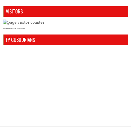
VISITORS
who is online counter
blog counter
FP GUSDURIANS