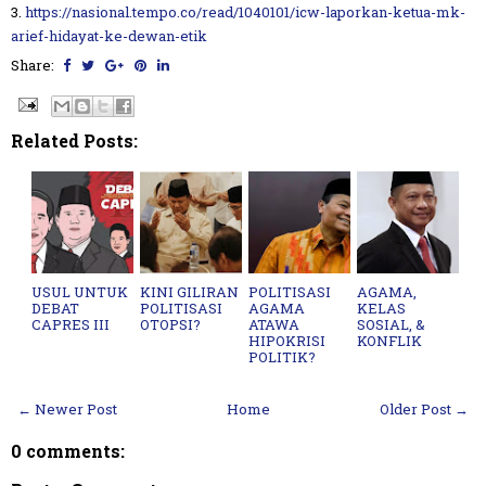
3.
https://nasional.tempo.co/read/1040101/icw-laporkan-ketua-mk-
arief-hidayat-ke-dewan-etik
Share:
Related Posts:
USUL UNTUK
KINI GILIRAN
POLITISASI
AGAMA,
DEBAT
POLITISASI
AGAMA
KELAS
CAPRES III
OTOPSI?
ATAWA
SOSIAL, &
HIPOKRISI
KONFLIK
POLITIK?
← Newer Post
Home
Older Post →
0 comments: