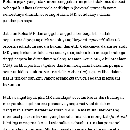
Rekam jejak yang tidak membanggakan ini jelas tidak biss disebut
sebagai kualitas tak tercela sedikitpun (
beyond reproach
) yang
semestinya dimiliki seorang Hakim MK, setidaknya dalam
pa
ndangan saya.
Jabatan Ketua MK dan anggota-anggota lembaga tsb. sudah
sepatutnya dipegang oleh sosok yang "
beyond reproach
" alias tak
tercela sedikitpun secara hukum dan etik. Celakanya, dalam sejarah
MK yang belum terlalu lama usianya itu, bukan kali ini saja lembaga
tinggi negara itu dirundung malang. Mantan Ketua MK, Akil Mochtar
(AM), terlibat perkara tipikor dan kini menjalani hukuman penjara
seumur hidup. Hakim MK, Patrialis Akbar (PA) juga terlibat dalam
kasus tipikor dan kini yang bersangkutan juga sedang menjalani
hukuman.
Maka sangat layak jika MK mendapat sorotan keras dari kalangan
masyarakat sipil karena posisinya yang amat vital di dalam
bangunan sistem ketatenegaraan NKRI. Ia memiliki wewenang
membuat putusan hukum yang bersifat final dan mengikat (
final and
binding
) mengenai konstitusionalitas sebuah UU. Kalau personel
dan, apalagi, pimpinan MK bermasalah secara legal maupun etik