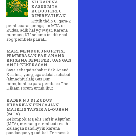
NU KARENA
KASUS MTA
KUDUS PERLU
DIPERHATIKAN
Kritik thd NU, gara-2
pembubaran pengajian MTA di
Kudus, adlh hal yg wajar. Karena
memang NU selama ini dikenal
sbg 'pembela plural...
MARI MENDUKUNG PETISI
PEMBEBASAN PAK ANAND
KRISHNA DEMI PERJUANGAN
n
ANTI-KEKERASAN
Saya sebagai sahabat Pak Anand
Krishna, yang juga adalah sahabat
(almaghfurlah) Gus Dur,
menghimbau para pembaca The
Hikam Forum untuk ikut ...
KADER NU DI KUDUS
BUBARKAN PENGAJIAN
MAJELIS TAFSIR AL-QURAN
(MTA)
Kelompok Majelis Tafsir Alqur'an
(MTA), memang membuat resah
kalangan nahdliyyin karena
pandangan yg radikal. Termasuk