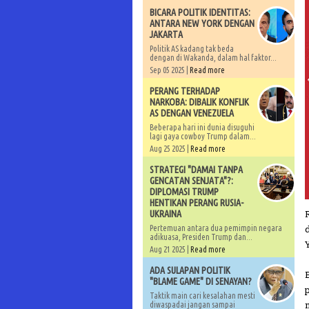
BICARA POLITIK IDENTITAS:
ANTARA NEW YORK DENGAN
JAKARTA
Politik AS kadang tak beda
dengan di Wakanda, dalam hal faktor...
Sep 05 2025 |
Read more
PERANG TERHADAP
NARKOBA: DIBALIK KONFLIK
AS DENGAN VENEZUELA
Beberapa hari ini dunia disuguhi
lagi gaya cowboy Trump dalam...
Aug 25 2025 |
Read more
STRATEGI "DAMAI TANPA
GENCATAN SENJATA"?:
DIPLOMASI TRUMP
HENTIKAN PERANG RUSIA-
UKRAINA
Pertemuan antara dua pemimpin negara
adikuasa, Presiden Trump dan...
Aug 21 2025 |
Read more
ADA SULAPAN POLITIK
"BLAME GAME" DI SENAYAN?
Taktik main cari kesalahan mesti
diwaspadai jangan sampai