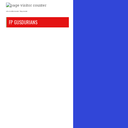
who is online counter
blog counter
FP GUSDURIANS