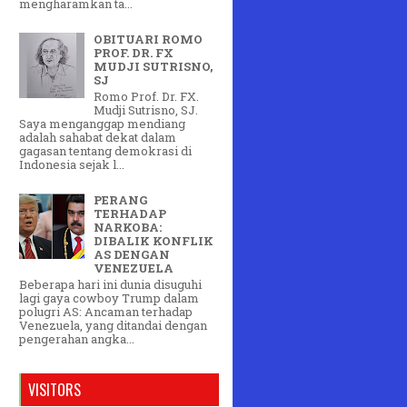
mengharamkan ta...
OBITUARI ROMO
PROF. DR. FX
MUDJI SUTRISNO,
SJ
Romo Prof. Dr. FX.
Mudji Sutrisno, SJ.
Saya menganggap mendiang
adalah sahabat dekat dalam
gagasan tentang demokrasi di
Indonesia sejak l...
PERANG
TERHADAP
NARKOBA:
DIBALIK KONFLIK
AS DENGAN
VENEZUELA
Beberapa hari ini dunia disuguhi
lagi gaya cowboy Trump dalam
polugri AS: Ancaman terhadap
Venezuela, yang ditandai dengan
pengerahan angka...
VISITORS