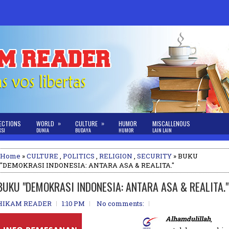
»
»
ECTIONS
WORLD
CULTURE
HUMOR
MISCALLENOUS
KSI
DUNIA
BUDAYA
HUMOR
LAIN LAIN
Home
»
CULTURE
,
POLITICS
,
RELIGION
,
SECURITY
» BUKU
"DEMOKRASI INDONESIA: ANTARA ASA & REALITA."
BUKU "DEMOKRASI INDONESIA: ANTARA ASA & REALITA."
HIKAM READER
1:10 PM
No comments:
Alhamdulillah
,