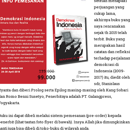
setelah menapaki
perjuangan yang
cukup lama,
akhirnya buku yang
saya rencanakan
sejak th 2015 telah
terbit. Buku yang
merupakan hasil
catatan dan refleksi
terhadap perjalana
demokrasi di
Indonesia (2009-
2017) itu, diedit oleh
sdr, Stanislaus
Ryanta dan diberi Prolog serta Epilog masing-masing oleh Kang Sobari
dan Romo Benni Susetyo, Penerbitnya adalah PT. Galangpress,
Yogyakarta.
Buku ini dapat dibeli melalui sistem pemesanan (pre-order) kepada
penerbit (lihat tautan foto flyer di bawah). Insya Allah jika dimungkinkan
nanti juga bisa dibeli di toko-buku di wilayah anda.