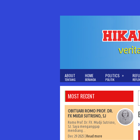
»
ABOUT
HOME
POLITICS
REFL
TENTANG
BERANDA
POLITIK
REFLE
MOST RECENT
OBITUARI ROMO PROF. DR.
FX MUDJI SUTRISNO, SJ
Romo Prof. Dr. FX. Mudji Sutrisno,
SJ. Saya menganggap
mendiang...
Dec 29 2025 |
Read more