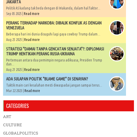
JAKARTA
Politik AS kadang tak beda dengan di Wakanda, dalam hal faktor...
Sep 05 2025 |
Read more
PERANG TERHADAP NARKOBA: DIBALIK KONFLIK AS DENGAN
VENEZUELA
Beberapa hari ini dunia disuguhi lagi gaya cowboy Trump dalam...
Aug 25 2025 |
Read more
STRATEGI "DAMAI TANPA GENCATAN SENJATA"?: DIPLOMASI
TRUMP HENTIKAN PERANG RUSIA-UKRAINA
Pertemuan antara dua pemimpin negara adikuasa, Presiden Trump
dan...
Aug 21 2025 |
Read more
ADA SULAPAN POLITIK "BLAME GAME" DI SENAYAN?
Taktik main cari kesalahan mesti diwaspadai jangan sampai terus...
Mar 22 2023 |
Read more
CATEGORIES
ART
CULTURE
GLOBALPOLITICS