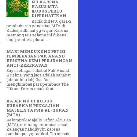
NU KARENA
KASUS MTA
r
KUDUS PERLU
DIPERHATIKAN
Kritik thd NU, gara-2
pembubaran pengajian MTA di
Kudus, adlh hal yg wajar. Karena
memang NU selama ini dikenal
sbg 'pembela plural...
n
MARI MENDUKUNG PETISI
PEMBEBASAN PAK ANAND
KRISHNA DEMI PERJUANGAN
ANTI-KEKERASAN
Saya sebagai sahabat Pak Anand
Krishna, yang juga adalah sahabat
(almaghfurlah) Gus Dur,
a
menghimbau para pembaca The
Hikam Forum untuk ikut ...
KADER NU DI KUDUS
BUBARKAN PENGAJIAN
MAJELIS TAFSIR AL-QURAN
(MTA)
Kelompok Majelis Tafsir Alqur'an
(MTA), memang membuat resah
kalangan nahdliyyin karena
pandangan yg radikal. Termasuk