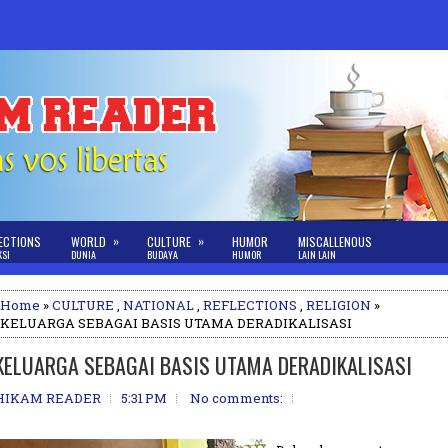
»
»
ECTIONS
WORLD
CULTURE
HUMOR
MISCALLENOUS
KSI
DUNIA
BUDAYA
HUMOR
LAIN LAIN
Home
»
CULTURE
,
NATIONAL
,
REFLECTIONS
,
RELIGION
»
KELUARGA SEBAGAI BASIS UTAMA DERADIKALISASI
KELUARGA SEBAGAI BASIS UTAMA DERADIKALISASI
HIKAM READER
5:31 PM
No comments: