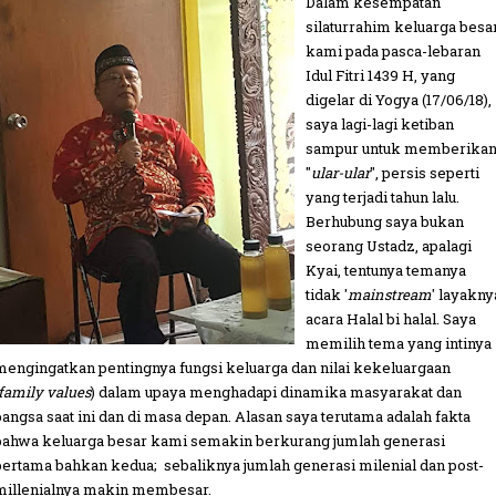
Dalam kesempatan
silaturrahim keluarga besa
kami pada pasca-lebaran
Idul Fitri 1439 H, yang
digelar di Yogya (17/06/18),
saya lagi-lagi ketiban
sampur untuk memberika
"
ular-ular
", persis seperti
yang terjadi tahun lalu.
Berhubung saya bukan
seorang Ustadz, apalagi
Kyai, tentunya temanya
tidak '
mainstream
' layakny
acara Halal bi halal. Saya
memilih tema yang intinya
mengingatkan pentingnya fungsi keluarga dan nilai kekeluargaan
family values
) dalam upaya menghadapi dinamika masyarakat dan
bangsa saat ini dan di masa depan. Alasan saya terutama adalah fakta
bahwa keluarga besar kami semakin berkurang jumlah generasi
pertama bahkan kedua; sebaliknya jumlah generasi milenial dan post-
millenialnya makin membesar.