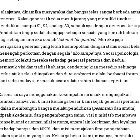
Selanjutnya, dinamika masyarakat dan bangsa jelas sangat berbeda anta
generasi. Kalau generasi kedua masih jarang yang memiliki tingkat
pendidikan sampai S1, S2, apalagi S3, sebaliknya dengan generasi ke tiga
Pendidikan tinggi sudah dianggap sebagai sesuatu yang lumrah bahkan
bagi sebagian mereka seolah '
taken it for granted
'. Mereka juga
merupakan generasi yang lebih kosmopolitan dengan status sosial kela
menengah perkotaan dengan segala "
ubo rampe
"nya. Secara psikologis,
memori kolektif mereka terhadap generasi pertama dan kedua,
termasuk visi dan tradisi keluarga, cenderung kian meredup sehingga
perlu untuk selalu diingatkan dan di
re-enforced
melalui berbagai forum
dan tradisi budaya, termasuk acara silaturrahim tahunan seperti ini.
Karena itu saya menggunakan kesempatan ini untuk mengingatkan
kembali bahwa visi & misi keluarga besar kami sejak generasi pertama
adalah membangun bangsa melalui pendidikan (
pesantren
dan umum),
kiprah akademis, dan pengembangan sains. Visi & misi tsb membawa
konsekuensi orientasi nilai tertentu, antara lain kecintaan dan loyalitas
terhadap bangsa dan NKRI, dan misi memajukan ilmu pengetahuan
dalam spektrum yang luas. Keluarga besar kami, misalnya, memiliki