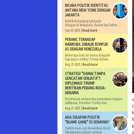
BICARA POLITIK IDENTITAS:
ANTARA NEW YORK DENGAN
JAKARTA
Politik AS kadang tak beda
dengan di Wakanda, dalam hal faktor...
Sep 05 2025 |
Read more
PERANG TERHADAP
NARKOBA: DIBALIK KONFLIK
AS DENGAN VENEZUELA
Beberapa hari ini dunia disuguhi
lagi gaya cowboy Trump dalam...
Aug 25 2025 |
Read more
STRATEGI "DAMAI TANPA
GENCATAN SENJATA"?:
DIPLOMASI TRUMP
HENTIKAN PERANG RUSIA-
UKRAINA
Pertemuan antara dua pemimpin negara
adikuasa, Presiden Trump dan...
(
Aug 21 2025 |
Read more
ADA SULAPAN POLITIK
"BLAME GAME" DI SENAYAN?
Taktik main cari kesalahan mesti
diwaspadai jangan sampai