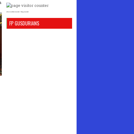
n
who is online counter
blog counter
FP GUSDURIANS