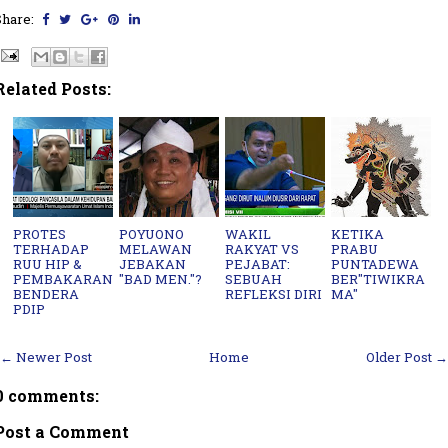
Share:
Related Posts:
PROTES
POYUONO
WAKIL
KETIKA
TERHADAP
MELAWAN
RAKYAT VS
PRABU
RUU HIP &
JEBAKAN
PEJABAT:
PUNTADEWA
PEMBAKARAN
"BAD MEN."?
SEBUAH
BER"TIWIKRA
BENDERA
REFLEKSI DIRI
MA"
PDIP
← Newer Post
Home
Older Post →
0 comments:
Post a Comment