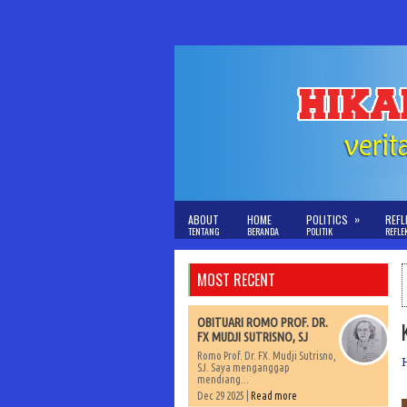
»
ABOUT
HOME
POLITICS
REFL
TENTANG
BERANDA
POLITIK
REFLE
MOST RECENT
OBITUARI ROMO PROF. DR.
FX MUDJI SUTRISNO, SJ
Romo Prof. Dr. FX. Mudji Sutrisno,
SJ. Saya menganggap
mendiang...
Dec 29 2025 |
Read more