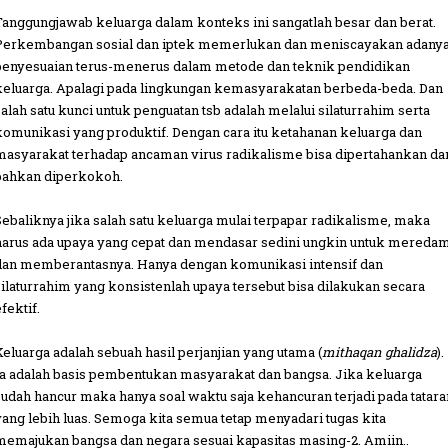
Tanggungjawab keluarga dalam konteks ini sangatlah besar dan berat.
Perkembangan sosial dan iptek memerlukan dan meniscayakan adany
penyesuaian terus-menerus dalam metode dan teknik pendidikan
keluarga. Apalagi pada lingkungan kemasyarakatan berbeda-beda. Dan
salah satu kunci untuk penguatan tsb adalah melalui silaturrahim serta
komunikasi yang produktif. Dengan cara itu ketahanan keluarga dan
masyarakat terhadap ancaman virus radikalisme bisa dipertahankan da
bahkan diperkokoh.
Sebaliknya jika salah satu keluarga mulai terpapar radikalisme, maka
harus ada upaya yang cepat dan mendasar sedini ungkin untuk mereda
dan memberantasnya. Hanya dengan komunikasi intensif dan
silaturrahim yang konsistenlah upaya tersebut bisa dilakukan secara
fektif.
Keluarga adalah sebuah hasil perjanjian yang utama (
mithaqan ghalidza
).
Ia adalah basis pembentukan masyarakat dan bangsa. Jika keluarga
sudah hancur maka hanya soal waktu saja kehancuran terjadi pada tatara
yang lebih luas. Semoga kita semua tetap menyadari tugas kita
memajukan bangsa dan negara sesuai kapasitas masing-2. Amiin..