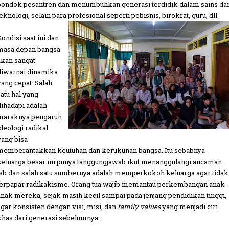
pondok pesantren dan menumbuhkan generasi terdidik dalam sains da
eknologi, selain para profesional seperti pebisnis, birokrat, guru, dll.
Kondisi saat ini dan
masa depan bangsa
akan sangat
diwarnai dinamika
yang cepat. Salah
satu hal yang
dihadapi adalah
maraknya pengaruh
ideologi radikal
yang bisa
memberantakkan keutuhan dan kerukunan bangsa. Itu sebabnya
keluarga besar ini punya tanggungjawab ikut menanggulangi ancaman
tsb dan salah satu sumbernya adalah memperkokoh keluarga agar tidak
terpapar radikakisme. Orang tua wajib memantau perkembangan anak-
anak mereka, sejak masih kecil sampai pada jenjang pendidikan tinggi,
agar konsisten dengan visi, misi, dan
family values
yang menjadi ciri
khas dari generasi sebelumnya.