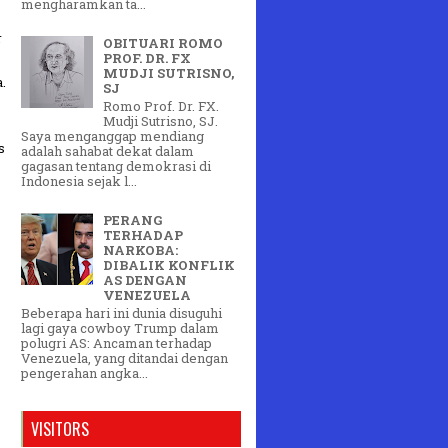
mengharamkan ta...
r
OBITUARI ROMO
PROF. DR. FX
MUDJI SUTRISNO,
.
SJ
Romo Prof. Dr. FX.
Mudji Sutrisno, SJ.
Saya menganggap mendiang
s
adalah sahabat dekat dalam
gagasan tentang demokrasi di
Indonesia sejak l...
PERANG
TERHADAP
NARKOBA:
DIBALIK KONFLIK
AS DENGAN
VENEZUELA
Beberapa hari ini dunia disuguhi
lagi gaya cowboy Trump dalam
polugri AS: Ancaman terhadap
Venezuela, yang ditandai dengan
pengerahan angka...
VISITORS