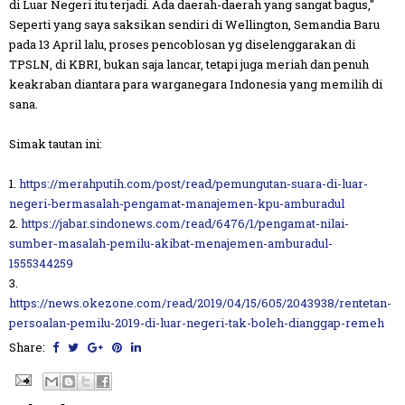
di Luar Negeri itu terjadi. Ada daerah-daerah yang sangat bagus,"
Seperti yang saya saksikan sendiri di Wellington, Semandia Baru
pada 13 April lalu, proses pencoblosan yg diselenggarakan di
TPSLN, di KBRI, bukan saja lancar, tetapi juga meriah dan penuh
keakraban diantara para warganegara Indonesia yang memilih di
sana.
Simak tautan ini:
1.
https://merahputih.com/post/read/pemungutan-suara-di-luar-
negeri-bermasalah-pengamat-manajemen-kpu-amburadul
2.
https://jabar.sindonews.com/read/6476/1/pengamat-nilai-
sumber-masalah-pemilu-akibat-menajemen-amburadul-
1555344259
3.
https://news.okezone.com/read/2019/04/15/605/2043938/rentetan-
persoalan-pemilu-2019-di-luar-negeri-tak-boleh-dianggap-remeh
Share: