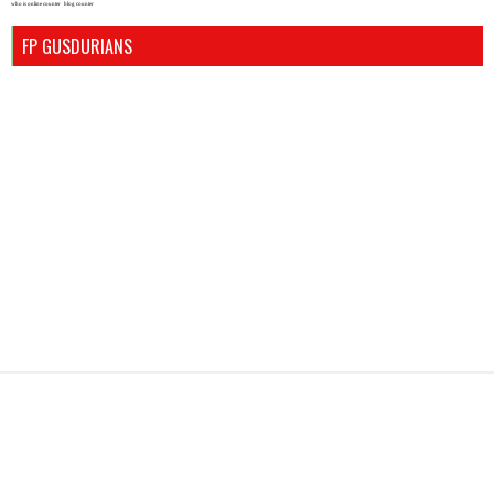
who is online counter
blog counter
FP GUSDURIANS