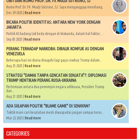
OBITUARI ROMO PROF. DR. FX MUDJI SUTRISNO, SJ
Romo Prof. Dr. FX. Mudji Sutrisno, SJ. Saya menganggap mendiang...
Dec 29 2025 |
Read more
BICARA POLITIK IDENTITAS: ANTARA NEW YORK DENGAN
JAKARTA
Politik AS kadang tak beda dengan di Wakanda, dalam hal faktor...
Sep 05 2025 |
Read more
PERANG TERHADAP NARKOBA: DIBALIK KONFLIK AS DENGAN
VENEZUELA
Beberapa hari ini dunia disuguhi lagi gaya cowboy Trump dalam...
Aug 25 2025 |
Read more
STRATEGI "DAMAI TANPA GENCATAN SENJATA"?: DIPLOMASI
TRUMP HENTIKAN PERANG RUSIA-UKRAINA
Pertemuan antara dua pemimpin negara adikuasa, Presiden Trump
dan...
Aug 21 2025 |
Read more
ADA SULAPAN POLITIK "BLAME GAME" DI SENAYAN?
Taktik main cari kesalahan mesti diwaspadai jangan sampai terus...
Mar 22 2023 |
Read more
CATEGORIES