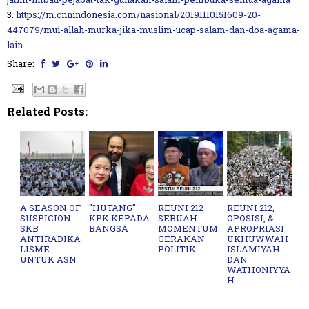
3.
https://m.cnnindonesia.com/nasional/20191110151609-20-
447079/mui-allah-murka-jika-muslim-ucap-salam-dan-doa-agama-
lain
Share:
Related Posts:
A SEASON OF
"HUTANG"
REUNI 212
REUNI 212,
SUSPICION:
KPK KEPADA
SEBUAH
OPOSISI, &
SKB
BANGSA
MOMENTUM
APROPRIASI
ANTIRADIKA
GERAKAN
UKHUWWAH
LISME
POLITIK
ISLAMIYAH
UNTUK ASN
DAN
WATHONIYYA
H