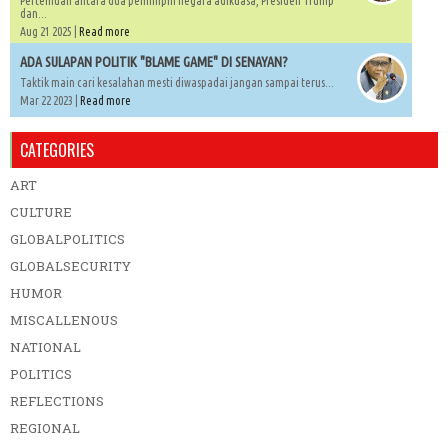
Pertemuan antara dua pemimpin negara adikuasa, Presiden Trump
dan...
Aug 21 2025 |
Read more
ADA SULAPAN POLITIK "BLAME GAME" DI SENAYAN?
Taktik main cari kesalahan mesti diwaspadai jangan sampai terus...
Mar 22 2023 |
Read more
CATEGORIES
ART
CULTURE
GLOBALPOLITICS
GLOBALSECURITY
HUMOR
MISCALLENOUS
NATIONAL
POLITICS
REFLECTIONS
REGIONAL