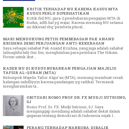
KRITIK TERHADAP NU KARENA KASUS MTA
KUDUS PERLU DIPERHATIKAN
Kritik thd NU, gara-2 pembubaran pengajian MTA di
Kudus, adlh hal yg wajar. Karena memang NU selama
ini dikenal sbg 'pembela plural...
MARI MENDUKUNG PETISI PEMBEBASAN PAK ANAND
KRISHNA DEMI PERJUANGAN ANTI-KEKERASAN
Saya sebagai sahabat Pak Anand Krishna, yang juga adalah sahabat
(almaghfurlah) Gus Dur, menghimbau para pembaca The Hikam
Forum untuk ikut ...
KADER NU DI KUDUS BUBARKAN PENGAJIAN MAJELIS
TAFSIR AL-QURAN (MTA)
Kelompok Majelis Tafsir Alqur'an (MTA), memang membuat resah
kalangan nahdliyyin karena pandangan yg radikal. Termasuk
mengharamkan ta...
OBITUARI ROMO PROF. DR. FX MUDJI SUTRISNO,
SJ
Romo Prof. Dr. FX. Mudji Sutrisno, SJ. Saya
menganggap mendiang adalah sahabat dekat dalam
gagasan tentang demokrasi di Indonesia sejak l...
PERANG TERHADAP NARKOBA: DIBALIK