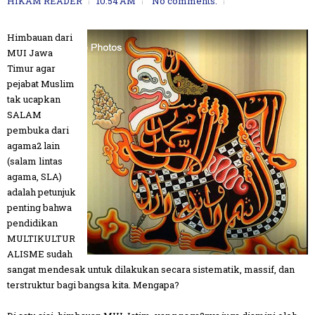
HIKAM READER
10:54 AM
No comments:
Himbauan dari
MUI Jawa
Timur agar
pejabat Muslim
tak ucapkan
SALAM
pembuka dari
agama2 lain
(salam lintas
agama, SLA)
adalah petunjuk
penting bahwa
pendidikan
MULTIKULTUR
ALISME sudah
sangat mendesak untuk dilakukan secara sistematik, massif, dan
terstruktur bagi bangsa kita. Mengapa?