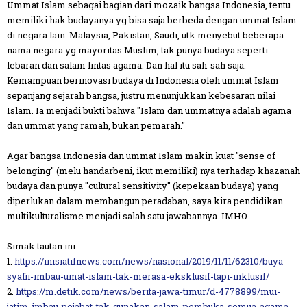
Ummat Islam sebagai bagian dari mozaik bangsa Indonesia, tentu
memiliki hak budayanya yg bisa saja berbeda dengan ummat Islam
di negara lain. Malaysia, Pakistan, Saudi, utk menyebut beberapa
nama negara yg mayoritas Muslim, tak punya budaya seperti
lebaran dan salam lintas agama. Dan hal itu sah-sah saja.
Kemampuan berinovasi budaya di Indonesia oleh ummat Islam
sepanjang sejarah bangsa, justru menunjukkan kebesaran nilai
Islam. Ia menjadi bukti bahwa "Islam dan ummatnya adalah agama
dan ummat yang ramah, bukan pemarah."
Agar bangsa Indonesia dan ummat Islam makin kuat "sense of
belonging" (melu handarbeni, ikut memiliki) nya terhadap khazanah
budaya dan punya "cultural sensitivity" (kepekaan budaya) yang
diperlukan dalam membangun peradaban, saya kira pendidikan
multikulturalisme menjadi salah satu jawabannya. IMHO.
Simak tautan ini:
1.
https://inisiatifnews.com/news/nasional/2019/11/11/62310/buya-
syafii-imbau-umat-islam-tak-merasa-eksklusif-tapi-inklusif/
2.
https://m.detik.com/news/berita-jawa-timur/d-4778899/mui-
jatim-imbau-pejabat-tak-gunakan-salam-pembuka-semua-agama