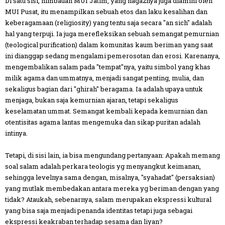
Di satu sisi, himbauan MUI Jatim, yang naga2nya juga diamini oleh
MUI Pusat, itu menampilkan sebuah etos dan laku kesalihan dan
keberagamaan (religiosity) yang tentu saja secara "an sich" adalah
hal yang terpuji. Ia juga merefleksikan sebuah semangat pemurnian
(teological purification) dalam komunitas kaum beriman yang saat
ini dianggap sedang mengalami pemerosotan dan erosi. Karenanya,
mengembalikan salam pada "tempat"nya, yaitu simbol yang khas
milik agama dan ummatnya, menjadi sangat penting, mulia, dan
sekaligus bagian dari "ghirah" beragama. Ia adalah upaya untuk
menjaga, bukan saja kemurnian ajaran, tetapi sekaligus
keselamatan ummat. Semangat kembali kepada kemurnian dan
otentisitas agama lantas mengemuka dan sikap puritan adalah
intinya.
Tetapi, di sisi lain, ia bisa mengundang pertanyaan: Apakah memang
soal salam adalah perkara teologis yg menyangkut keimanan,
sehingga levelnya sama dengan, misalnya, "syahadat" (persaksian)
yang mutlak membedakan antara mereka yg beriman dengan yang
tidak? Ataukah, sebenarnya, salam merupakan ekspressi kultural
yang bisa saja menjadi penanda identitas tetapi juga sebagai
ekspressi keakraban terhadap sesama dan liyan?