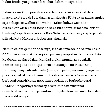
kultur feodal yang masih bertahan dalam masyarakat.
Dalam kasus GRR, prediksi saya, tanpa ada tekanan kuat dari
masyarakat sipil di Solo dan nasional, putra PJ itu akan mulus-mulus
saja sebagai cawalkot dan walkot. Mitos bahwa GRR akan
dikalahkan oleh kotak kosong saya kira hanya semacam "wishful
thinking" saja. Kasus pilkada Kota Solo beda dengan yang terjadi di
pilkada Kota Makassar beberapa tahun lalu.
Namun dalam gambar besarnya, masalahnya adalah bahwa kasus
GRR ini akan sangat merugikan proses penguatan demokrasi kita
ke depan, apalagi dalam kondisi makin mundurnya praktik
demokrasi pada beberapa tahun belakangan ini. Kasus GRR,
memang, hanyalah salah satu (mungkin paling menonjol) saja dari
praktik-praktik nepotisme politik di era pasca-reformasi. Ada
berbagai contoh kasus nepotisme politik yg berbeda tetapi
DAMPAK negatifnya terhadap arsitektur dan substansi
demokratisasi sama saja: makin mengaburkan, melunturkan, dan
melemahkannya!.
Indonesia bisa saja menganggap dan dianggap masih sebagai