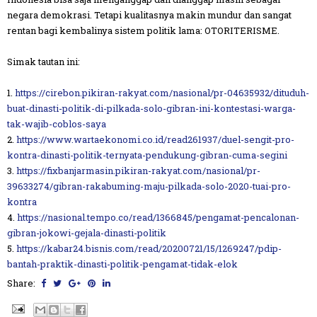
negara demokrasi. Tetapi kualitasnya makin mundur dan sangat
rentan bagi kembalinya sistem politik lama: OTORITERISME.
Simak tautan ini:
1.
https://cirebon.pikiran-rakyat.com/nasional/pr-04635932/dituduh-
buat-dinasti-politik-di-pilkada-solo-gibran-ini-kontestasi-warga-
tak-wajib-coblos-saya
2.
https://www.wartaekonomi.co.id/read261937/duel-sengit-pro-
kontra-dinasti-politik-ternyata-pendukung-gibran-cuma-segini
3.
https://fixbanjarmasin.pikiran-rakyat.com/nasional/pr-
39633274/gibran-rakabuming-maju-pilkada-solo-2020-tuai-pro-
kontra
4.
https://nasional.tempo.co/read/1366845/pengamat-pencalonan-
gibran-jokowi-gejala-dinasti-politik
5.
https://kabar24.bisnis.com/read/20200721/15/1269247/pdip-
bantah-praktik-dinasti-politik-pengamat-tidak-elok
Share: