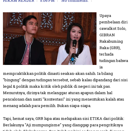
HIKAM READER
5:06 PM
No comments:
Upaya
pembelaan diri
cawalkot Solo,
GIBRAN
Rakabuming
Raka (GRR),
terhada
tudingan bahwa
ia
mempraktikkan politik dinasti seakan-akan sahih. Ia bilang
"bingung" dengan tudingan tersebut, sebab kalau dipandang dari sisi
legal & politik maka kritik oleh publik di negeri ini tak pas.
Menurutnya, dirinya tak melanggar aturan apapun dalam hal
pencalonan dan nanti "kontestasi" ini yang menentukan kalah atau
menang adalah para pemilih. Bukan siapa-siapa.
Tapi, hemat saya, GRR lupa atau melupakan sisi ETIKA dari politik:
Berlakunya "Aji mumpungisme" yang dianggap para pengritiknya