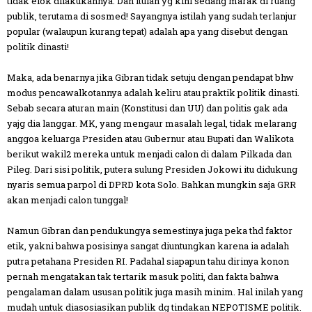
tidak elok dilakukannya. Dan itulah yg kini sedang marak di ruang
publik, terutama di sosmed! Sayangnya istilah yang sudah terlanjur
popular (walaupun kurang tepat) adalah apa yang disebut dengan
politik dinasti!
Maka, ada benarnya jika Gibran tidak setuju dengan pendapat bhw
modus pencawalkotannya adalah keliru atau praktik politik dinasti.
Sebab secara aturan main (Konstitusi dan UU) dan politis gak ada
yajg dia langgar. MK, yang mengaur masalah legal, tidak melarang
anggoa keluarga Presiden atau Gubernur atau Bupati dan Walikota
berikut wakil2 mereka untuk menjadi calon di dalam Pilkada dan
Pileg. Dari sisi politik, putera sulung Presiden Jokowi itu didukung
nyaris semua parpol di DPRD kota Solo. Bahkan mungkin saja GRR
akan menjadi calon tunggal!
Namun Gibran dan pendukungya semestinya juga peka thd faktor
etik, yakni bahwa posisinya sangat diuntungkan karena ia adalah
putra petahana Presiden RI. Padahal siapapun tahu dirinya konon
pernah mengatakan tak tertarik masuk politi, dan fakta bahwa
pengalaman dalam ususan politik juga masih minim. Hal inilah yang
mudah untuk diasosiasikan publik dg tindakan NEPOTISME politik.