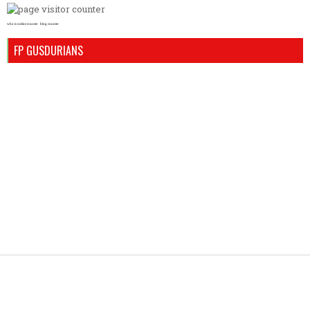
who is online counter
blog counter
FP GUSDURIANS