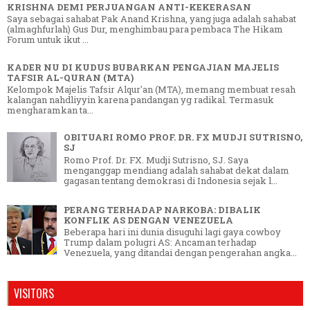
KRISHNA DEMI PERJUANGAN ANTI-KEKERASAN
Saya sebagai sahabat Pak Anand Krishna, yang juga adalah sahabat
(almaghfurlah) Gus Dur, menghimbau para pembaca The Hikam
Forum untuk ikut ...
KADER NU DI KUDUS BUBARKAN PENGAJIAN MAJELIS
TAFSIR AL-QURAN (MTA)
Kelompok Majelis Tafsir Alqur'an (MTA), memang membuat resah
kalangan nahdliyyin karena pandangan yg radikal. Termasuk
mengharamkan ta...
OBITUARI ROMO PROF. DR. FX MUDJI SUTRISNO,
SJ
Romo Prof. Dr. FX. Mudji Sutrisno, SJ. Saya
menganggap mendiang adalah sahabat dekat dalam
gagasan tentang demokrasi di Indonesia sejak l...
PERANG TERHADAP NARKOBA: DIBALIK
KONFLIK AS DENGAN VENEZUELA
Beberapa hari ini dunia disuguhi lagi gaya cowboy
Trump dalam polugri AS: Ancaman terhadap
Venezuela, yang ditandai dengan pengerahan angka...
VISITORS