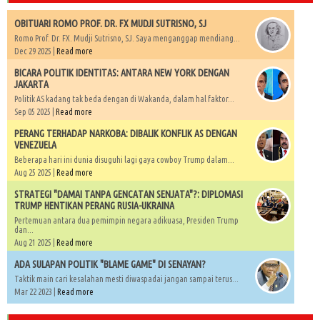
OBITUARI ROMO PROF. DR. FX MUDJI SUTRISNO, SJ
Romo Prof. Dr. FX. Mudji Sutrisno, SJ. Saya menganggap mendiang...
Dec 29 2025 |
Read more
BICARA POLITIK IDENTITAS: ANTARA NEW YORK DENGAN
JAKARTA
Politik AS kadang tak beda dengan di Wakanda, dalam hal faktor...
Sep 05 2025 |
Read more
PERANG TERHADAP NARKOBA: DIBALIK KONFLIK AS DENGAN
VENEZUELA
Beberapa hari ini dunia disuguhi lagi gaya cowboy Trump dalam...
Aug 25 2025 |
Read more
STRATEGI "DAMAI TANPA GENCATAN SENJATA"?: DIPLOMASI
TRUMP HENTIKAN PERANG RUSIA-UKRAINA
Pertemuan antara dua pemimpin negara adikuasa, Presiden Trump
dan...
Aug 21 2025 |
Read more
ADA SULAPAN POLITIK "BLAME GAME" DI SENAYAN?
Taktik main cari kesalahan mesti diwaspadai jangan sampai terus...
Mar 22 2023 |
Read more