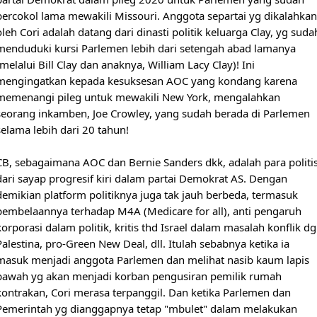
bercokol lama mewakili Missouri. Anggota separtai yg dikalahkan 
oleh Cori adalah datang dari dinasti politik keluarga Clay, yg sudah
menduduki kursi Parlemen lebih dari setengah abad lamanya 
(melalui Bill Clay dan anaknya, William Lacy Clay)! Ini 
mengingatkan kepada kesuksesan AOC yang kondang karena 
memenangi pileg untuk mewakili New York, mengalahkan 
seorang inkamben, Joe Crowley, yang sudah berada di Parlemen 
selama lebih dari 20 tahun!

CB, sebagaimana AOC dan Bernie Sanders dkk, adalah para politisi
dari sayap progresif kiri dalam partai Demokrat AS. Dengan 
demikian platform politiknya juga tak jauh berbeda, termasuk 
pembelaannya terhadap M4A (Medicare for all), anti pengaruh 
korporasi dalam politik, kritis thd Israel dalam masalah konflik dg 
Palestina, pro-Green New Deal, dll. Itulah sebabnya ketika ia 
masuk menjadi anggota Parlemen dan melihat nasib kaum lapis 
bawah yg akan menjadi korban pengusiran pemilik rumah 
kontrakan, Cori merasa terpanggil. Dan ketika Parlemen dan 
Pemerintah yg dianggapnya tetap "mbulet" dalam melakukan 