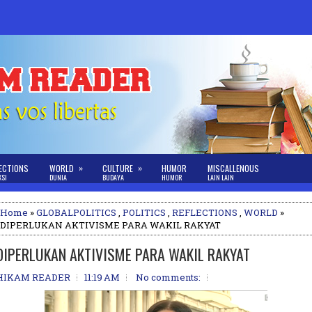
»
»
ECTIONS
WORLD
CULTURE
HUMOR
MISCALLENOUS
KSI
DUNIA
BUDAYA
HUMOR
LAIN LAIN
Home
»
GLOBALPOLITICS
,
POLITICS
,
REFLECTIONS
,
WORLD
»
DIPERLUKAN ​AKTIVISME PARA WAKIL RAKYAT
DIPERLUKAN ​AKTIVISME PARA WAKIL RAKYAT
HIKAM READER
11:19 AM
No comments: