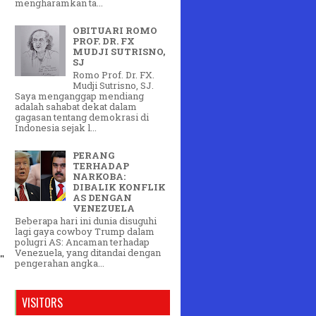
mengharamkan ta...
 
OBITUARI ROMO
PROF. DR. FX
MUDJI SUTRISNO,
SJ
Romo Prof. Dr. FX.
Mudji Sutrisno, SJ.
Saya menganggap mendiang
adalah sahabat dekat dalam
gagasan tentang demokrasi di
Indonesia sejak l...
PERANG
TERHADAP
NARKOBA:
DIBALIK KONFLIK
AS DENGAN
VENEZUELA
Beberapa hari ini dunia disuguhi
lagi gaya cowboy Trump dalam
polugri AS: Ancaman terhadap
Venezuela, yang ditandai dengan
 
pengerahan angka...
VISITORS