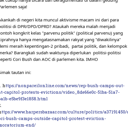
tak cukup hanya bicara dan beragumentasi di dalam gedung 
Parlemen saja!

Akankah di negeri kita muncul aktivisme macam ini dari para 
politisi di DPR/DPD/DPRD? Ataukah mereka malah menjadi 
contoh kongkrit kelas "parvenu politik" (political parvenu) yang 
kiprahnya hanya mengatasnamakan rakyat yang "diwakilinya" 
demi meraih kepentingan-2 pribadi,  partai politik, dan kelompok 
merka? Barangkali sudah waktunya diperlukan  politisi-politisi 
seperti Cori Bush dan AOC di parlemen kita. IMHO

Simak tautan ini:

. 
h
ttps://nonpareilonline.com/news/rep-bush-camps-out-
at-capitol-protests-evictions/video_8de66e0c-51ba-51a7-
ba1b-e5be9f3e1858.html
2. 
h
ttps://www.harpersbazaar.com/culture/politics/a37191450/
ori-bush-camps-outside-capitol-protest-eviction-
moratorium-end/