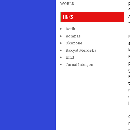
WORLD
LINKS
Detik
Kompas
Okezone
Rakyat Merdeka
Infid
Jurnal Intelijen
l