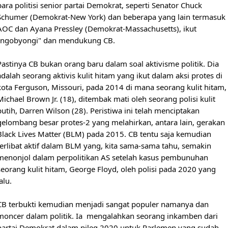
para politisi senior partai Demokrat, seperti Senator Chuck 
Schumer (Demokrat-New York) dan beberapa yang lain termasuk 
AOC dan Ayana Pressley (Demokrat-Massachusetts), ikut 
"ngobyongi" dan mendukung CB.

Pastinya CB bukan orang baru dalam soal aktivisme politik. Dia 
adalah seorang aktivis kulit hitam yang ikut dalam aksi protes di 
kota Ferguson, Missouri, pada 2014 di mana seorang kulit hitam, 
Michael Brown Jr. (18), ditembak mati oleh seorang polisi kulit 
putih, Darren Wilson (28). Peristiwa ini telah menciptakan 
gelombang besar protes-2 yang melahirkan, antara lain, gerakan 
Black Lives Matter (BLM) pada 2015. CB tentu saja kemudian 
terlibat aktif dalam BLM yang, kita sama-sama tahu, semakin 
menonjol dalam perpolitikan AS setelah kasus pembunuhan 
seorang kulit hitam, George Floyd, oleh polisi pada 2020 yang 
alu. 

CB terbukti kemudian menjadi sangat populer namanya dan  
moncer dalam politik. Ia  mengalahkan seorang inkamben dari 
partai Demokrat dalam pileg 2020 untuk Parlemen yang sudah 