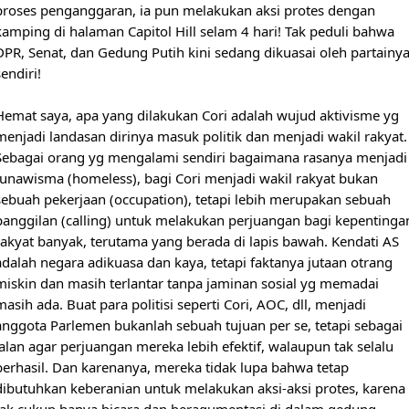
proses penganggaran, ia pun melakukan aksi protes dengan 
kamping di halaman Capitol Hill selam 4 hari! Tak peduli bahwa 
DPR, Senat, dan Gedung Putih kini sedang dikuasai oleh partainya
endiri!

Hemat saya, apa yang dilakukan Cori adalah wujud aktivisme yg 
menjadi landasan dirinya masuk politik dan menjadi wakil rakyat. 
Sebagai orang yg mengalami sendiri bagaimana rasanya menjadi 
tunawisma (homeless), bagi Cori menjadi wakil rakyat bukan 
sebuah pekerjaan (occupation), tetapi lebih merupakan sebuah 
panggilan (calling) untuk melakukan perjuangan bagi kepentingan
rakyat banyak, terutama yang berada di lapis bawah. Kendati AS 
adalah negara adikuasa dan kaya, tetapi faktanya jutaan otrang 
miskin dan masih terlantar tanpa jaminan sosial yg memadai 
masih ada. Buat para politisi seperti Cori, AOC, dll, menjadi 
anggota Parlemen bukanlah sebuah tujuan per se, tetapi sebagai 
jalan agar perjuangan mereka lebih efektif, walaupun tak selalu 
berhasil. Dan karenanya, mereka tidak lupa bahwa tetap 
dibutuhkan keberanian untuk melakukan aksi-aksi protes, karena 