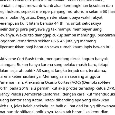
kendati sempat mewanti-wanti akan kemungkinan kesulitan dari 
segi hukum, sepakat memperpanjang moratorium selama 60 hari
mulai bulan Agustus. Dengan demikian upaya wakil rakyat 
perempuan kulit hitam berusia 44 th ini, untuk setidaknya 
melindungi para penyewa yg tak mampu membayar uang 
sewanya. Waktu tsb dianggap cukup sambil menunggu pencairan 
anggaran Pemerintah sekitar US $ 46 juta, yg memang 
diperuntukkan bagi bantuan sewa rumah kaum lapis bawah itu.

Aktivisme Cori Bush tentu mengundang decak kagum banyak 
kalangan. Bukan hanya karena sang pelaku masih baru, tetapi 
dalam sejarah politik AS sangat langka terjadi dan, terutama, 
karena keberhasilannya. Memang salah seorang anggota 
Parleman lain, Alexandria Ocasio Cortes (AOC) (Demokrat-New 
York), pada 2018 lalu pernah ikut aksi protes terhadap Ketua DPR, 
Nancy Pelosi (Demokrat-California), dengan cara ikut "menduduki"
ruang kantor sang Ketua. Tetapi dibanding apa yang dilakukan 
oleh CB, jelas kalah spektakuler, baik dilihat dari isu yg dibawanya 
maupun signifikansi politiknya. Maka tak heran jika kemudian 