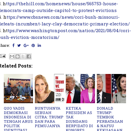
. 
h
ttps://thehill.com/homenews/house/565753-house-
democrats-camp-outside-capitol-to-protest-evictions
. 
h
ttps://www.cbsnews.com/news/cori-bush-missouri-
defeats-incumbent-lacy-clay-democratic-primary-election/
. 
ht
tps://www.washingtonpost.com/nation/2021/08/04/cori-
bush-eviction-moratorium/
Share:
Related Posts:
QUO VADIS
RUNTUHNYA
KETIKA
DONALD
DEMOKRASI
SEBUAH
PRESIDEN AS
TRUMP:
INDONESIA DI
CITRA: TRUMP
TAK
TEMBOK
TENGAH ARUS
DAN PARA
DIUNDANG
PERBATASAN
POLITIK
PEMUJANYA
BERPIDATO DI
& NAFSU
IDENTITAS?
KONGRES
KEKUASAAN