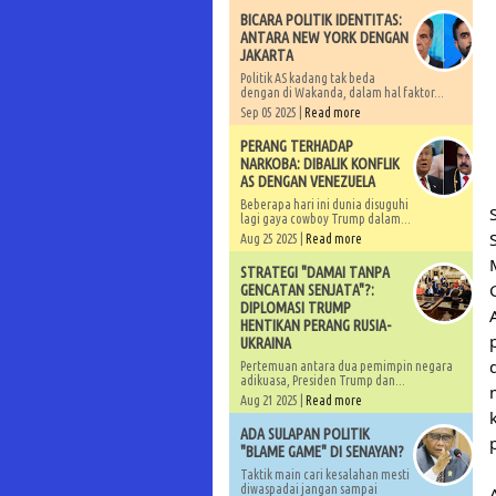
BICARA POLITIK IDENTITAS:
ANTARA NEW YORK DENGAN
JAKARTA
Politik AS kadang tak beda
dengan di Wakanda, dalam hal faktor...
Sep 05 2025 |
Read more
PERANG TERHADAP
NARKOBA: DIBALIK KONFLIK
AS DENGAN VENEZUELA
Beberapa hari ini dunia disuguhi
lagi gaya cowboy Trump dalam...
Aug 25 2025 |
Read more
STRATEGI "DAMAI TANPA
GENCATAN SENJATA"?:
DIPLOMASI TRUMP
HENTIKAN PERANG RUSIA-
UKRAINA
Pertemuan antara dua pemimpin negara
adikuasa, Presiden Trump dan...
Aug 21 2025 |
Read more
ADA SULAPAN POLITIK
"BLAME GAME" DI SENAYAN?
Taktik main cari kesalahan mesti
diwaspadai jangan sampai