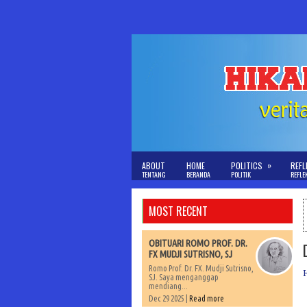
»
ABOUT
HOME
POLITICS
REFL
TENTANG
BERANDA
POLITIK
REFLE
MOST RECENT
OBITUARI ROMO PROF. DR.
FX MUDJI SUTRISNO, SJ
Romo Prof. Dr. FX. Mudji Sutrisno,
SJ. Saya menganggap
mendiang...
Dec 29 2025 |
Read more