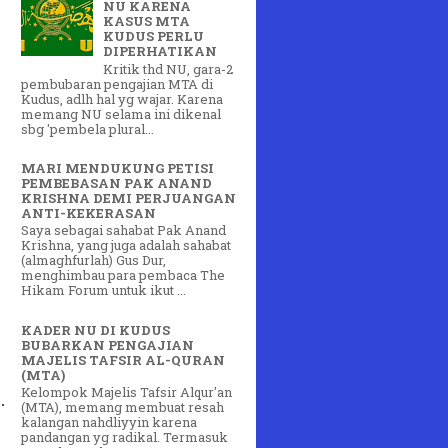
NU KARENA
KASUS MTA
KUDUS PERLU
DIPERHATIKAN
Kritik thd NU, gara-2
pembubaran pengajian MTA di
Kudus, adlh hal yg wajar. Karena
memang NU selama ini dikenal
sbg 'pembela plural...
MARI MENDUKUNG PETISI
PEMBEBASAN PAK ANAND
 
KRISHNA DEMI PERJUANGAN
ANTI-KEKERASAN
Saya sebagai sahabat Pak Anand
Krishna, yang juga adalah sahabat
(almaghfurlah) Gus Dur,
menghimbau para pembaca The
Hikam Forum untuk ikut ...
KADER NU DI KUDUS
BUBARKAN PENGAJIAN
MAJELIS TAFSIR AL-QURAN
(MTA)
Kelompok Majelis Tafsir Alqur'an


(MTA), memang membuat resah
kalangan nahdliyyin karena
pandangan yg radikal. Termasuk