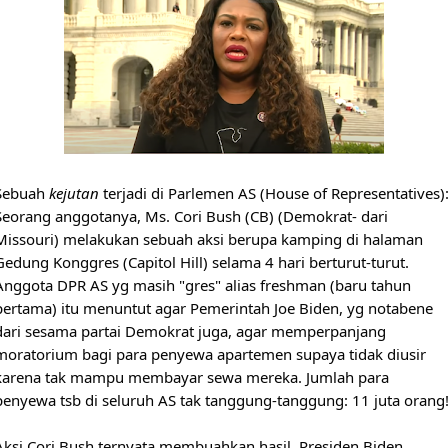
Sebuah 
kejutan
 terjadi di Parlemen AS (House of Representatives):
Seorang anggotanya, Ms. Cori Bush (CB) (Demokrat- dari 
Missouri) melakukan sebuah aksi berupa kamping di halaman 
Gedung Konggres (Capitol Hill) selama 4 hari berturut-turut. 
Anggota DPR AS yg masih "gres" alias freshman (baru tahun 
pertama) itu menuntut agar Pemerintah Joe Biden, yg notabene 
dari sesama partai Demokrat juga, agar memperpanjang 
moratorium bagi para penyewa apartemen supaya tidak diusir 
karena tak mampu membayar sewa mereka. Jumlah para 
penyewa tsb di seluruh AS tak tanggung-tanggung: 11 juta orang!.
Aksi Cori Bush ternyata membuahkan hasil. Presiden Biden, 