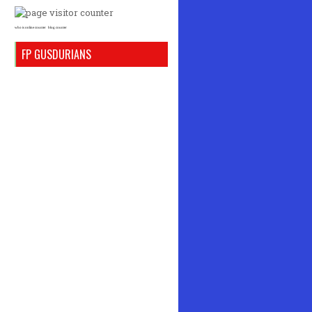
who is online counter
blog counter
FP GUSDURIANS