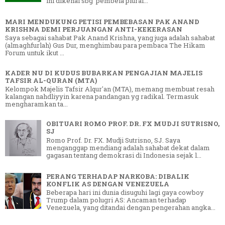
ini dikenal sbg 'pembela plural...
MARI MENDUKUNG PETISI PEMBEBASAN PAK ANAND
KRISHNA DEMI PERJUANGAN ANTI-KEKERASAN
Saya sebagai sahabat Pak Anand Krishna, yang juga adalah sahabat
(almaghfurlah) Gus Dur, menghimbau para pembaca The Hikam
Forum untuk ikut ...
KADER NU DI KUDUS BUBARKAN PENGAJIAN MAJELIS
TAFSIR AL-QURAN (MTA)
Kelompok Majelis Tafsir Alqur'an (MTA), memang membuat resah
kalangan nahdliyyin karena pandangan yg radikal. Termasuk
mengharamkan ta...
OBITUARI ROMO PROF. DR. FX MUDJI SUTRISNO,
SJ
Romo Prof. Dr. FX. Mudji Sutrisno, SJ. Saya
menganggap mendiang adalah sahabat dekat dalam
gagasan tentang demokrasi di Indonesia sejak l...
PERANG TERHADAP NARKOBA: DIBALIK
KONFLIK AS DENGAN VENEZUELA
Beberapa hari ini dunia disuguhi lagi gaya cowboy
Trump dalam polugri AS: Ancaman terhadap
Venezuela, yang ditandai dengan pengerahan angka...