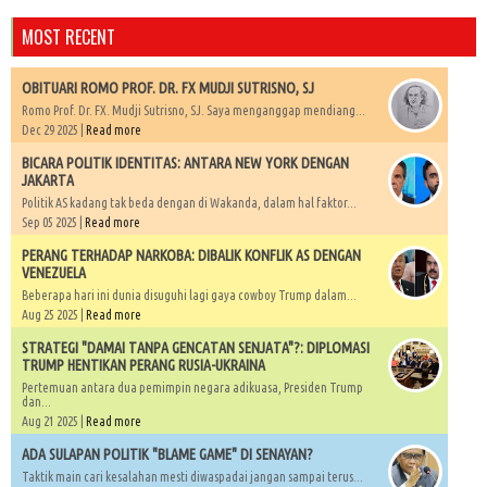
MOST RECENT
OBITUARI ROMO PROF. DR. FX MUDJI SUTRISNO, SJ
Romo Prof. Dr. FX. Mudji Sutrisno, SJ. Saya menganggap mendiang...
Dec 29 2025 |
Read more
BICARA POLITIK IDENTITAS: ANTARA NEW YORK DENGAN
JAKARTA
Politik AS kadang tak beda dengan di Wakanda, dalam hal faktor...
Sep 05 2025 |
Read more
PERANG TERHADAP NARKOBA: DIBALIK KONFLIK AS DENGAN
VENEZUELA
Beberapa hari ini dunia disuguhi lagi gaya cowboy Trump dalam...
Aug 25 2025 |
Read more
STRATEGI "DAMAI TANPA GENCATAN SENJATA"?: DIPLOMASI
TRUMP HENTIKAN PERANG RUSIA-UKRAINA
Pertemuan antara dua pemimpin negara adikuasa, Presiden Trump
dan...
Aug 21 2025 |
Read more
ADA SULAPAN POLITIK "BLAME GAME" DI SENAYAN?
Taktik main cari kesalahan mesti diwaspadai jangan sampai terus...