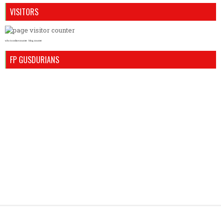
VISITORS
who is online counter
blog counter
FP GUSDURIANS