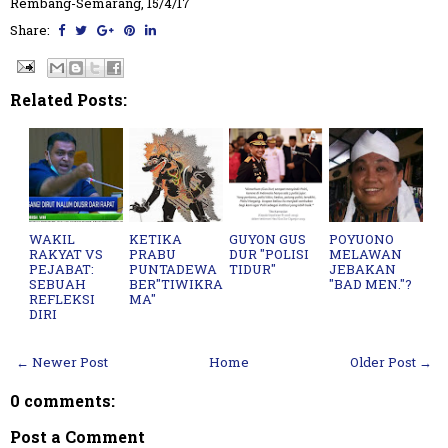
Rembang-Semarang, 15/4/17
Share:
Related Posts:
WAKIL
KETIKA
GUYON GUS
POYUONO
RAKYAT VS
PRABU
DUR "POLISI
MELAWAN
PEJABAT:
PUNTADEWA
TIDUR"
JEBAKAN
SEBUAH
BER"TIWIKRA
"BAD MEN."?
REFLEKSI
MA"
DIRI
← Newer Post
Home
Older Post →
0 comments:
Post a Comment